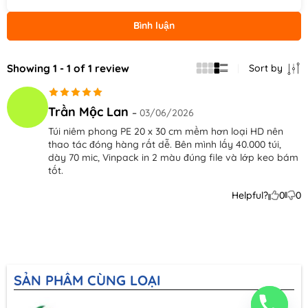
Bình luận
Showing 1 - 1 of 1 review
Sort by
Được xếp
Trần Mộc Lan
–
03/06/2026
hạng
5
5
Túi niêm phong PE 20 x 30 cm mềm hơn loại HD nên
sao
thao tác đóng hàng rất dễ. Bên mình lấy 40.000 túi,
dày 70 mic, Vinpack in 2 màu đúng file và lớp keo bám
tốt.
Helpful?
0
0
SẢN PHẨM CÙNG LOẠI