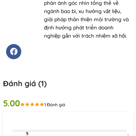
phản ánh góc nhìn tổng thể về
ngành bao bì, xu hướng vật liệu,
giải pháp thân thiện môi trường và
định hướng phát triển doanh
nghiệp gắn với trách nhiệm xã hội.
Đánh giá (1)
5.00
1 Đánh giá
                                5                                
1    