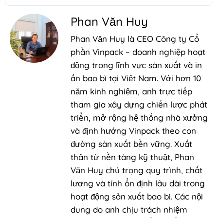
Phan Văn Huy
Phan Văn Huy là CEO Công ty Cổ
phần Vinpack – doanh nghiệp hoạt
động trong lĩnh vực sản xuất và in
ấn bao bì tại Việt Nam. Với hơn 10
năm kinh nghiệm, anh trực tiếp
tham gia xây dựng chiến lược phát
triển, mở rộng hệ thống nhà xưởng
và định hướng Vinpack theo con
đường sản xuất bền vững. Xuất
thân từ nền tảng kỹ thuật, Phan
Văn Huy chú trọng quy trình, chất
lượng và tính ổn định lâu dài trong
hoạt động sản xuất bao bì. Các nội
dung do anh chịu trách nhiệm