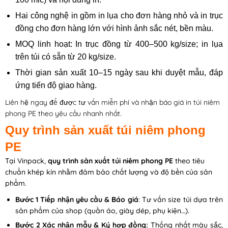
Hai công nghệ in gồm in lụa cho đơn hàng nhỏ và in trục
đồng cho đơn hàng lớn với hình ảnh sắc nét, bền màu.
MOQ linh hoạt: In trục đồng từ 400–500 kg/size; in lụa
trên túi có sẵn từ 20 kg/size.
Thời gian sản xuất 10–15 ngày sau khi duyệt mẫu, đáp
ứng tiến độ giao hàng.
Liên hệ ngay để được tư vấn miễn phí và nhận báo giá in túi niêm
phong PE theo yêu cầu nhanh nhất.
Quy trình sản xuất túi niêm phong
PE
Tại Vinpack,
quy trình sản xuất túi niêm phong PE
theo tiêu
chuẩn khép kín nhằm đảm bảo chất lượng và độ bền của sản
phẩm.
Bước 1 Tiếp nhận yêu cầu & Báo giá
: Tư vấn size túi dựa trên
sản phẩm của shop (quần áo, giày dép, phụ kiện…).
Bước 2 Xác nhận mẫu & Ký hợp đồng:
Thống nhất màu sắc,