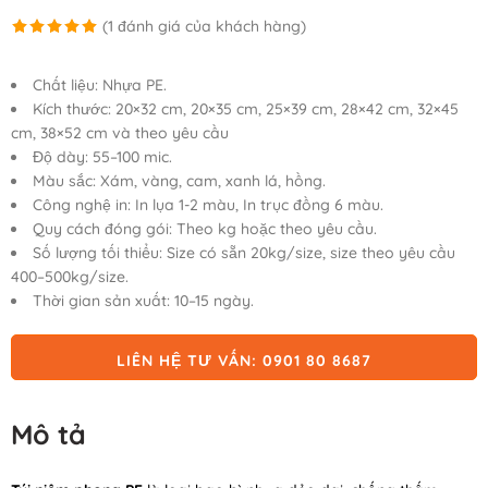
(
1
đánh giá của khách hàng)
5.00
1
trên 5
dựa trên
Chất liệu: Nhựa PE.
đánh giá
Kích thước: 20×32 cm, 20×35 cm, 25×39 cm, 28×42 cm, 32×45
cm, 38×52 cm và theo yêu cầu
Độ dày: 55–100 mic.
Màu sắc: Xám, vàng, cam, xanh lá, hồng.
Công nghệ in: In lụa 1-2 màu, In trục đồng 6 màu.
Quy cách đóng gói: Theo kg hoặc theo yêu cầu.
Số lượng tối thiểu: Size có sẵn 20kg/size, size theo yêu cầu
400–500kg/size.
Thời gian sản xuất: 10–15 ngày.
LIÊN HỆ TƯ VẤN: 0901 80 8687
Mô tả