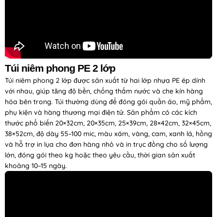
Túi niêm phong PE 2 lớp
Túi niêm phong 2 lớp được sản xuất từ hai lớp nhựa PE ép dính
với nhau, giúp tăng độ bền, chống thấm nước và che kín hàng
hóa bên trong. Túi thường dùng để đóng gói quần áo, mỹ phẩm,
phụ kiện và hàng thương mại điện tử. Sản phẩm có các kích
thước phổ biến 20×32cm, 20×35cm, 25×39cm, 28×42cm, 32×45cm,
38×52cm, độ dày 55–100 mic, màu xám, vàng, cam, xanh lá, hồng
và hỗ trợ in lụa cho đơn hàng nhỏ và in trục đồng cho số lượng
lớn, đóng gói theo kg hoặc theo yêu cầu, thời gian sản xuất
khoảng 10–15 ngày.