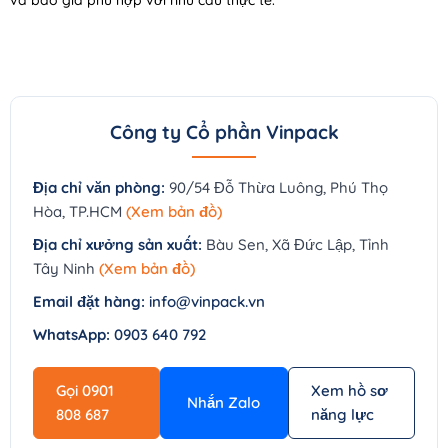
Công ty Cổ phần Vinpack
Địa chỉ văn phòng:
90/54 Đỗ Thừa Luông, Phú Thọ
Hòa, TP.HCM
(Xem bản đồ)
Địa chỉ xưởng sản xuất:
Bàu Sen, Xã Đức Lập, Tỉnh
Tây Ninh
(Xem bản đồ)
Email đặt hàng:
info@vinpack.vn
WhatsApp:
0903 640 792
Gọi 0901
Xem hồ sơ
Nhắn Zalo
808 687
năng lực