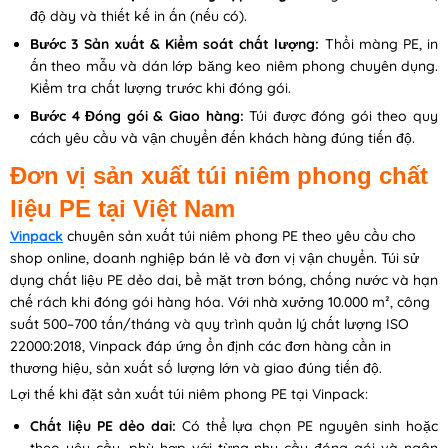
độ dày và thiết kế in ấn (nếu có).
Bước 3 Sản xuất & Kiểm soát chất lượng:
Thổi màng PE, in
ấn theo mẫu và dán lớp băng keo niêm phong chuyên dụng.
Kiểm tra chất lượng trước khi đóng gói.
Bước 4 Đóng gói & Giao hàng:
Túi được đóng gói theo quy
cách yêu cầu và vận chuyển đến khách hàng đúng tiến độ.
Đơn vị sản xuất túi niêm phong chất
liệu PE tại Việt Nam
Vinpack
chuyên sản xuất túi niêm phong PE theo yêu cầu cho
shop online, doanh nghiệp bán lẻ và đơn vị vận chuyển. Túi sử
dụng chất liệu PE dẻo dai, bề mặt trơn bóng, chống nước và hạn
chế rách khi đóng gói hàng hóa. Với nhà xưởng 10.000 m², công
suất 500–700 tấn/tháng và quy trình quản lý chất lượng ISO
22000:2018, Vinpack đáp ứng ổn định các đơn hàng cần in
thương hiệu, sản xuất số lượng lớn và giao đúng tiến độ.
Lợi thế khi đặt sản xuất túi niêm phong PE tại Vinpack:
Chất liệu PE dẻo dai:
Có thể lựa chọn PE nguyên sinh hoặc