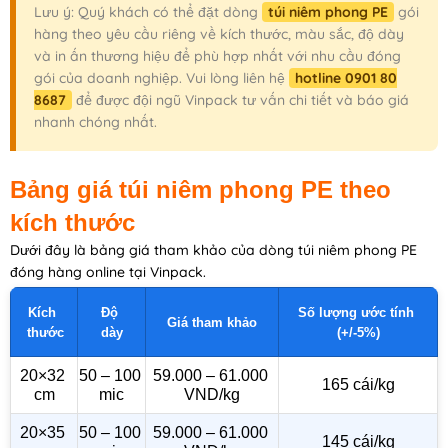
Lưu ý: Quý khách có thể đặt dòng
túi niêm phong PE
gói
hàng theo yêu cầu riêng về kích thước, màu sắc, độ dày
và in ấn thương hiệu để phù hợp nhất với nhu cầu đóng
gói của doanh nghiệp. Vui lòng liên hệ
hotline 0901 80
8687
để được đội ngũ Vinpack tư vấn chi tiết và báo giá
nhanh chóng nhất.
Bảng giá túi niêm phong PE theo
kích thước
Dưới đây là bảng giá tham khảo của dòng túi niêm phong PE
đóng hàng online tại Vinpack.
Kích 
Độ 
Số lượng ước tính 
Giá tham khảo
thước
dày
(+/-5%)
20×32 
50 – 100 
59.000 – 61.000 
165 cái/kg
cm
mic
VND/kg
20×35 
50 – 100 
59.000 – 61.000 
145 cái/kg