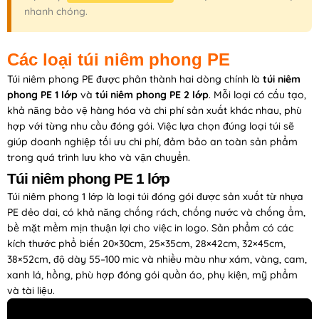
nhanh chóng.
Các loại túi niêm phong PE
Túi niêm phong PE được phân thành hai dòng chính là
túi niêm
phong PE 1 lớp
và
túi niêm phong PE 2 lớp
. Mỗi loại có cấu tạo,
khả năng bảo vệ hàng hóa và chi phí sản xuất khác nhau, phù
hợp với từng nhu cầu đóng gói. Việc lựa chọn đúng loại túi sẽ
giúp doanh nghiệp tối ưu chi phí, đảm bảo an toàn sản phẩm
trong quá trình lưu kho và vận chuyển.
Túi niêm phong PE 1 lớp
Túi niêm phong 1 lớp là loại túi đóng gói được sản xuất từ nhựa
PE dẻo dai, có khả năng chống rách, chống nước và chống ẩm,
bề mặt mềm mịn thuận lợi cho việc in logo. Sản phẩm có các
kích thước phổ biến 20×30cm, 25×35cm, 28×42cm, 32×45cm,
38×52cm, độ dày 55–100 mic và nhiều màu như xám, vàng, cam,
xanh lá, hồng, phù hợp đóng gói quần áo, phụ kiện, mỹ phẩm
và tài liệu.