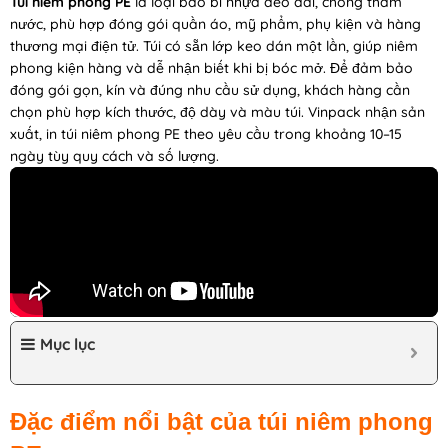
Túi niêm phong PE
là loại bao bì nhựa dẻo dai, chống thấm
nước, phù hợp đóng gói quần áo, mỹ phẩm, phụ kiện và hàng
thương mại điện tử. Túi có sẵn lớp keo dán một lần, giúp niêm
phong kiện hàng và dễ nhận biết khi bị bóc mở. Để đảm bảo
đóng gói gọn, kín và đúng nhu cầu sử dụng, khách hàng cần
chọn phù hợp kích thước, độ dày và màu túi. Vinpack nhận sản
xuất, in túi niêm phong PE theo yêu cầu trong khoảng 10–15
ngày tùy quy cách và số lượng.
Mục lục
Đặc điểm nổi bật của túi niêm phong