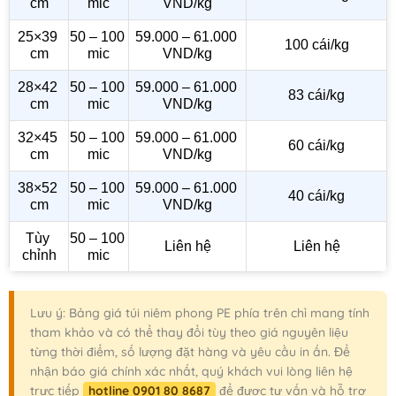
cm
mic
VND/kg
25×39 
50 – 100 
59.000 – 61.000 
100 cái/kg
cm
mic
VND/kg
28×42 
50 – 100 
59.000 – 61.000 
83 cái/kg
cm
mic
VND/kg
32×45 
50 – 100 
59.000 – 61.000 
60 cái/kg
cm
mic
VND/kg
38×52 
50 – 100 
59.000 – 61.000 
40 cái/kg
cm
mic
VND/kg
Tùy 
50 – 100 
Liên hệ
Liên hệ
chỉnh
mic
Lưu ý: Bảng giá túi niêm phong PE phía trên chỉ mang tính
tham khảo và có thể thay đổi tùy theo giá nguyên liệu
từng thời điểm, số lượng đặt hàng và yêu cầu in ấn. Để
nhận báo giá chính xác nhất, quý khách vui lòng liên hệ
trực tiếp
hotline 0901 80 8687
để được tư vấn và hỗ trợ