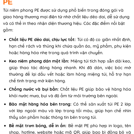
PE
Túi niêm phong PE được sử dụng phổ biến trong đóng gói và
giao hàng thương mại điện tử nhờ chất liệu dẻo dai, dễ sử dụng
và có thể in theo nhận diện thương hiệu. Các đặc điểm nổi bật
gồm:
Chất liệu PE dẻo dai, chịu lực tốt:
Túi có độ co giãn nhất định,
hạn chế rách và thủng khi chứa quần áo, mỹ phẩm, phụ kiện
hoặc hàng hóa nhẹ trong quá trình vận chuyển.
Keo niêm phong dán một lần:
Miệng túi tích hợp sẵn dải keo,
giúp thao tác đóng hàng nhanh. Khi đã dán, việc bóc mở
thường để lại dấu vết hoặc làm hỏng miệng túi, hỗ trợ hạn
chế tình trạng mở kiện hàng.
Chống nước và bụi bẩn:
Chất liệu PE giúp bảo vệ hàng hóa
khỏi nước mưa, bụi và độ ẩm từ môi trường bên ngoài.
Bảo mật hàng hóa bên trong:
Có thể sản xuất túi PE 2 lớp
với lớp ngoài màu và lớp trong tối màu, giúp hạn chế nhìn
thấy sản phẩm hoặc thông tin bên trong túi.
Bề mặt trơn bóng, dễ in ấn:
Bề mặt PE phù hợp in logo, tên
shop, hotline, website hoặc mã QR, giúp bao bì đồng bộ và