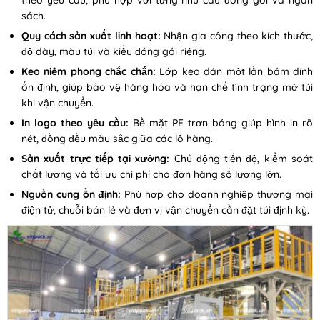
theo yêu cầu, phù hợp với từng nhu cầu đóng gói và ngân
sách.
Quy cách sản xuất linh hoạt:
Nhận gia công theo kích thước,
độ dày, màu túi và kiểu đóng gói riêng.
Keo niêm phong chắc chắn:
Lớp keo dán một lần bám dính
ổn định, giúp bảo vệ hàng hóa và hạn chế tình trạng mở túi
khi vận chuyển.
In logo theo yêu cầu:
Bề mặt PE trơn bóng giúp hình in rõ
nét, đồng đều màu sắc giữa các lô hàng.
Sản xuất trực tiếp tại xưởng:
Chủ động tiến độ, kiểm soát
chất lượng và tối ưu chi phí cho đơn hàng số lượng lớn.
Nguồn cung ổn định:
Phù hợp cho doanh nghiệp thương mại
điện tử, chuỗi bán lẻ và đơn vị vận chuyển cần đặt túi định kỳ.