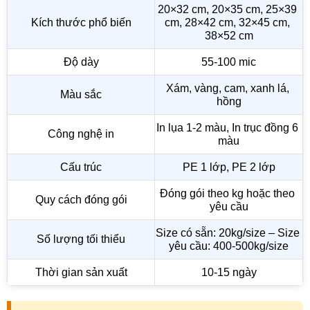
20×32 cm, 20×35 cm, 25×39 
Kích thước phổ biến
cm, 28×42 cm, 32×45 cm, 
38×52 cm
Độ dày
55-100 mic
Xám, vàng, cam, xanh lá, 
Màu sắc
hồng
In lụa 1-2 màu, In trục đồng 6 
Công nghệ in
màu
Cấu trúc
PE 1 lớp, PE 2 lớp
Đóng gói theo kg hoặc theo 
Quy cách đóng gói
yêu cầu
Size có sẵn: 20kg/size – Size 
Số lượng tối thiểu
yêu cầu: 400-500kg/size
Thời gian sản xuất
10-15 ngày