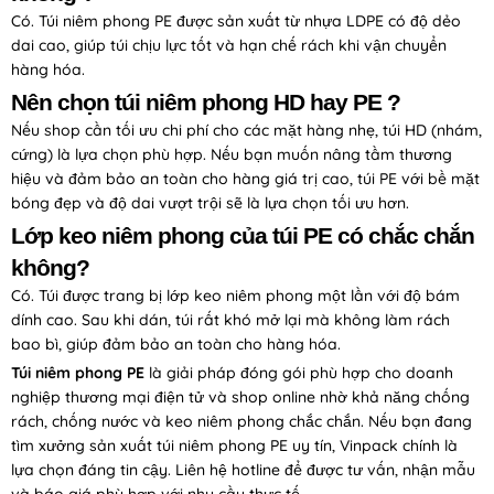
Có. Túi niêm phong PE được sản xuất từ nhựa LDPE có độ dẻo
dai cao, giúp túi chịu lực tốt và hạn chế rách khi vận chuyển
hàng hóa.
Nên chọn túi niêm phong HD hay PE ?
Nếu shop cần tối ưu chi phí cho các mặt hàng nhẹ, túi HD (nhám,
cứng) là lựa chọn phù hợp. Nếu bạn muốn nâng tầm thương
hiệu và đảm bảo an toàn cho hàng giá trị cao, túi PE với bề mặt
bóng đẹp và độ dai vượt trội sẽ là lựa chọn tối ưu hơn.
Lớp keo niêm phong của túi PE có chắc chắn
không?
Có. Túi được trang bị lớp keo niêm phong một lần với độ bám
dính cao. Sau khi dán, túi rất khó mở lại mà không làm rách
bao bì, giúp đảm bảo an toàn cho hàng hóa.
Túi niêm phong PE
là giải pháp đóng gói phù hợp cho doanh
nghiệp thương mại điện tử và shop online nhờ khả năng chống
rách, chống nước và keo niêm phong chắc chắn. Nếu bạn đang
tìm xưởng sản xuất túi niêm phong PE uy tín, Vinpack chính là
lựa chọn đáng tin cậy. Liên hệ hotline để được tư vấn, nhận mẫu
và báo giá phù hợp với nhu cầu thực tế.