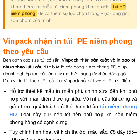
khảo thêm các mẫu túi niêm phong khác như là
túi HD
niêm phong
để có thêm sự lựa chọn trong việc đóng gói
sản phẩm của mình.
Vinpack nhận in túi PE niêm phong
theo yêu cầu
Bên cạnh các size túi có sẵn,
Vinpack
nhận
sản xuất và
in bao bì
nhựa theo yêu cầu
đặc biệt là các dòng niêm phong PE, giúp
doanh nghiệp tạo dấu ấn thương hiệu ngay từ khâu đóng gói.
Dịch vụ in túi theo yêu cầu tại Vinpack nổi bật với nhiều ưu điểm:
Hỗ trợ thiết kế mẫu in miễn phí, chỉnh sửa đến khi phù
hợp với nhận diện thương hiệu. Với nhu cầu túi cứng và
giòn hơn, quý khách có thể tham khảo
túi niêm phong
HD
. Loại này giữ nếp tốt nên phù hợp khi cần niêm
phong hàng có cạnh cứng.
Tùy chỉnh linh hoạt về kích thước, màu sắc, độ dày (55–
100 mic) và nội dung in.