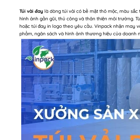
Túi vải đay
là dòng túi vải có bề mặt thô mộc, màu sắc
hình ảnh gần gũi, thủ công và thân thiện môi trường. Tùy
hoặc túi đay in logo theo yêu cầu. Vinpack nhận may và 
phẩm, ngân sách và hình ảnh thương hiệu của doanh n