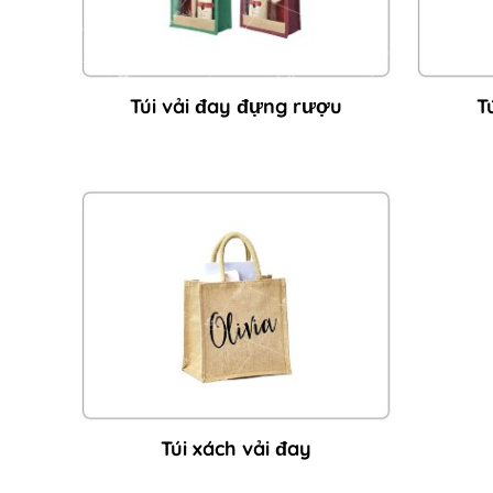
Túi vải đay đựng rượu
T
Túi xách vải đay