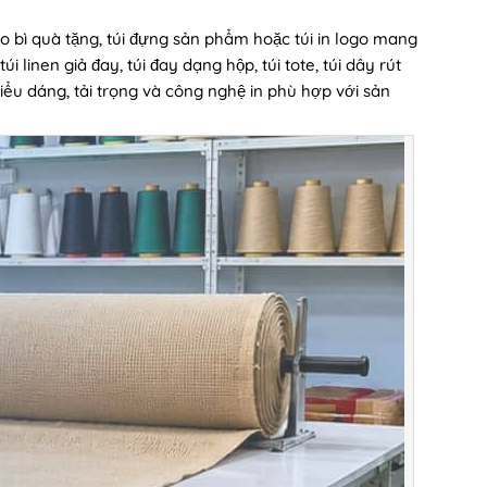
 bì quà tặng, túi đựng sản phẩm hoặc túi in logo mang
linen giả đay, túi đay dạng hộp, túi tote, túi dây rút
 kiểu dáng, tải trọng và công nghệ in phù hợp với sản