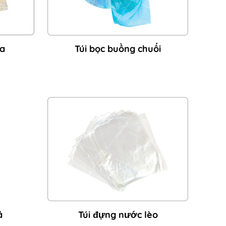
ữa
Túi bọc buồng chuối
á
Túi đựng nước lèo