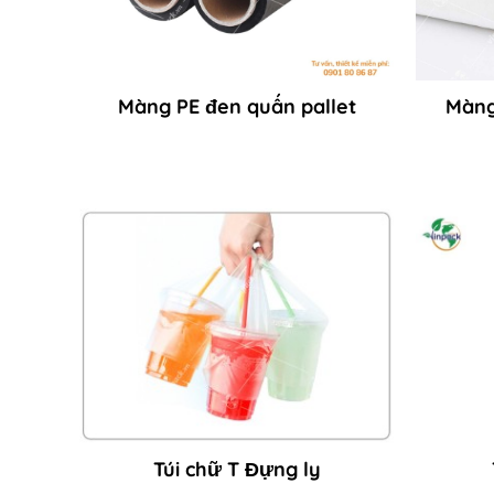
Màng PE đen quấn pallet
Màng
Túi chữ T Đựng ly