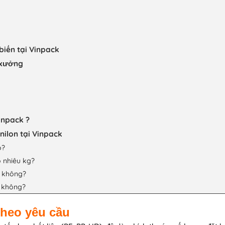
 biến tại Vinpack
i xưởng
Vinpack ?
nilon tại Vinpack
o?
ao nhiêu kg?
c không?
n không?
 theo yêu cầu