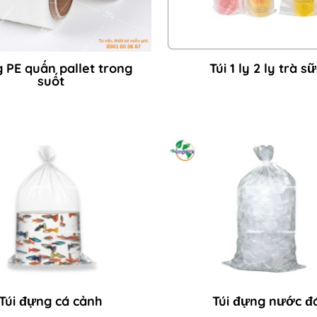
 PE quấn pallet trong
Túi 1 ly 2 ly trà s
suốt
Túi đựng cá cảnh
Túi đựng nước đ