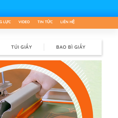
G LỰC
VIDEO
TIN TỨC
LIÊN HỆ
TÚI GIẤY
BAO BÌ GIẤY