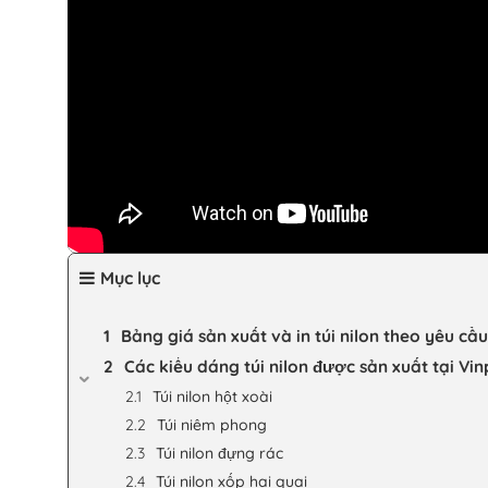
Mục lục
Bảng giá sản xuất và in túi nilon theo yêu cầu
Các kiểu dáng túi nilon được sản xuất tại Vi
Túi nilon hột xoài
Túi niêm phong
Túi nilon đựng rác
Túi nilon xốp hai quai