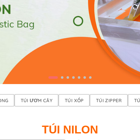
ONG
TÚI ƯƠM CÂY
TÚI XỐP
TÚI ZIPPER
TÚ
TÚI NILON