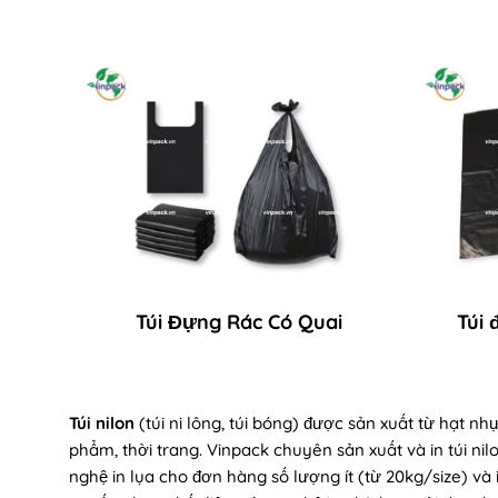
Túi Đựng Rác Có Quai
Túi 
Túi nilon
(túi ni lông, túi bóng) được sản xuất từ hạt n
phẩm, thời trang. Vinpack chuyên sản xuất và in túi nil
nghệ in lụa cho đơn hàng số lượng ít (từ 20kg/size) v