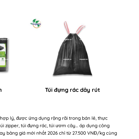
n
Túi đựng rác dây rút
 hợp lý, được ứng dụng rộng rãi trong bán lẻ, thực
 túi zipper, túi đựng rác, túi ươm cây… áp dụng công
gay bảng giá mới nhất 2026 chỉ từ 27.500 VNĐ/kg cùng