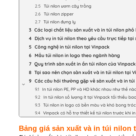
Túi nilon ươm cây trồng
Túi nilon zipper
Túi nilon đựng ly
Các loại chất liệu sản xuất và in túi nilon phổ
Dịch vụ in túi nilon theo yêu cầu trực tiếp tạ
Công nghệ in túi nilon tại Vinpack
Mẫu túi nilon in logo theo ngành hàng
Quy trình sản xuất in ấn túi nilon của Vinpack
Tại sao nên chọn sản xuất và in túi nilon tại 
Các câu hỏi thường gặp về sản xuất và in túi 
In túi nilon PE, PP và HD khác nhau như thế nà
In túi nilon số lượng ít tại Vinpack tối thiểu b
Túi nilon in logo có bền màu và khó bong tró
Vinpack có hỗ trợ thiết kế túi nilon trước khi i
Bảng giá sản xuất và in túi nilon