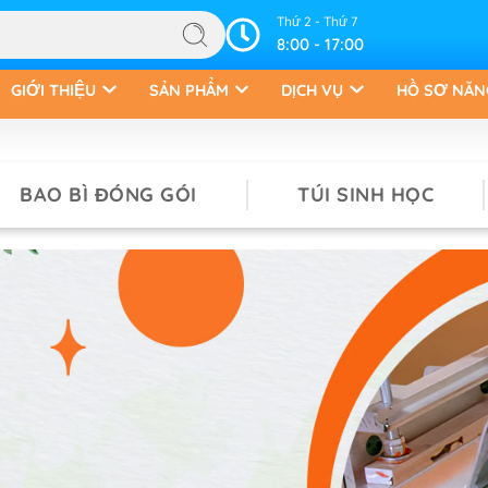
Thứ 2 - Thứ 7
8:00 - 17:00
GIỚI THIỆU
SẢN PHẨM
DỊCH VỤ
HỒ SƠ NĂN
BAO BÌ ĐÓNG GÓI
TÚI SINH HỌC