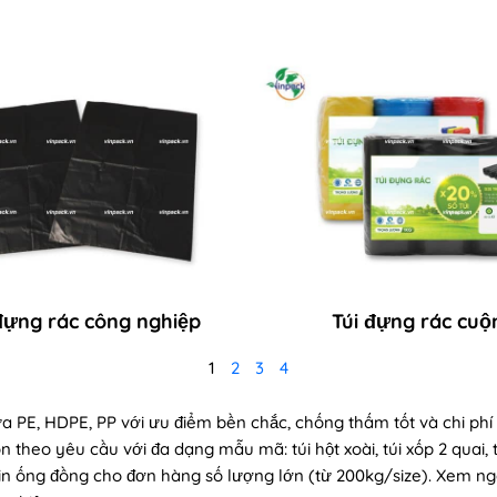
đựng rác công nghiệp
Túi đựng rác cuộ
1
2
3
4
hựa PE, HDPE, PP với ưu điểm bền chắc, chống thấm tốt và chi phí
on theo yêu cầu với đa dạng mẫu mã: túi hột xoài, túi xốp 2 quai,
à in ống đồng cho đơn hàng số lượng lớn (từ 200kg/size). Xem n