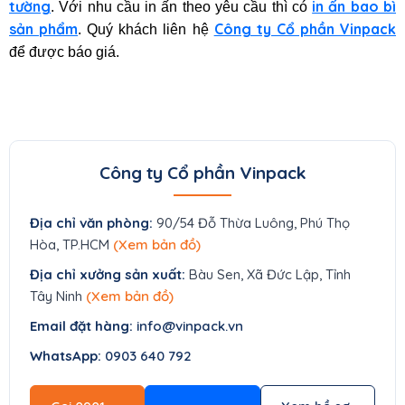
tường
in ấn bao bì
. Với nhu cầu in ấn theo yêu cầu thì có
sản phẩm
Công ty Cổ phần Vinpack
. Quý khách liên hệ
để được báo giá.
Công ty Cổ phần Vinpack
Địa chỉ văn phòng:
90/54 Đỗ Thừa Luông, Phú Thọ
Hòa, TP.HCM
(Xem bản đồ)
Địa chỉ xưởng sản xuất:
Bàu Sen, Xã Đức Lập, Tỉnh
Tây Ninh
(Xem bản đồ)
Email đặt hàng:
info@vinpack.vn
WhatsApp:
0903 640 792