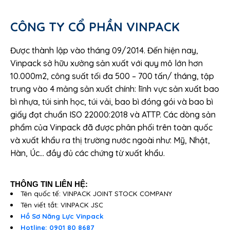
CÔNG TY CỔ PHẦN VINPACK
Được thành lập vào tháng 09/2014. Đến hiện nay,
Vinpack sở hữu xưởng sản xuất với quy mô lớn hơn
10.000m2, công suất tối đa 500 – 700 tấn/ tháng, tập
trung vào 4 mảng sản xuất chính: lĩnh vực sản xuất bao
bì nhựa, túi sinh học, túi vải, bao bì đóng gói và bao bì
giấy đạt chuẩn ISO 22000:2018 và ATTP. Các dòng sản
phẩm của Vinpack đã được phân phối trên toàn quốc
và xuất khẩu ra thị trường nước ngoài như: Mỹ, Nhật,
Hàn, Úc… đầy đủ các chứng từ xuất khẩu.
THÔNG TIN LIÊN HỆ:
Tên quốc tế: VINPACK JOINT STOCK COMPANY
Tên viết tắt: VINPACK JSC
Hồ Sơ Năng Lực Vinpack
Hotline: 0901 80 8687