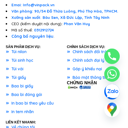
Emai: Info@vinpack.vn
Văn phòng: 90/54 Đỗ Thừa Luông, Phú Thọ Hòa, TPHCM.
Xưởng sản xuất: Bàu Sen, Xã Đức Lập, Tỉnh Tây Ninh
CEO (kiểm duyệt nội dung)
:
Phan Văn Huy
Mã số thuế:
0312912724
Công bố nguyên liệu
.
SẢN PHẨM DỊCH VỤ:
CHÍNH SÁCH DỊCH VỤ:
Túi nilon
Chính sách đổi trả
Túi sinh học
Chính sách đại lý
Túi vải
Góp ý khiếu nại
Túi giấy
Bảo mật thông tin
CHỨNG NHẬN
Bao bì giấy
Bao bì đóng gói
In bao bì theo yêu cầu
In tem nhãn
LIÊN KẾT NHANH:
Về chúng tôi