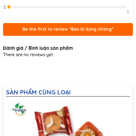
1
0    
Be the first to review “Bao bì đựng nhang”
Đánh giá / Bình luận sản phẩm
There are no reviews yet.
SẢN PHẨM CÙNG LOẠI