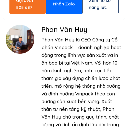
Gọi 0901
Xem hồ sơ
Nhắn Zalo
808 687
năng lực
Phan Văn Huy
Phan Văn Huy là CEO Công ty Cổ
phần Vinpack – doanh nghiệp hoạt
động trong lĩnh vực sản xuất và in
ấn bao bì tại Việt Nam. Với hơn 10
năm kinh nghiệm, anh trực tiếp
tham gia xây dựng chiến lược phát
triển, mở rộng hệ thống nhà xưởng
và định hướng Vinpack theo con
đường sản xuất bền vững. Xuất
thân từ nền tảng kỹ thuật, Phan
Văn Huy chú trọng quy trình, chất
lượng và tính ổn định lâu dài trong