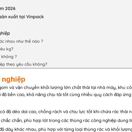
ăm 2026
sản xuất tại Vinpack
ghiệp
ác nhau như thế nào ?
iêu kg?
n không ?
hiệp theo yêu cầu không?
g nghiệp
gom và vận chuyển khối lượng lớn chất thải tại nhà máy, khu cô
i độ bền cao, khả năng chịu tải tốt cùng nhiều quy cách đáp ứn
 độ dẻo dai cao, chống rách và chịu lực tốt khi chứa rác thải n
 chắc chắn, phù hợp lót trong các thùng rác công nghiệp dung tí
ộ dày khác nhau, phù hợp với từng loại thùng rác và khối lượng