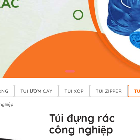
ONG
TÚI ƯƠM CÂY
TÚI XỐP
TÚI ZIPPER
TÚ
 nghiệp
Túi đựng rác
công nghiệp