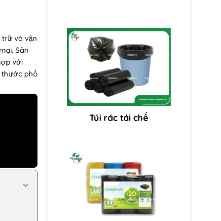
 trữ và vận
 mại. Sản
hợp với
h thước phổ
Túi rác tái chế