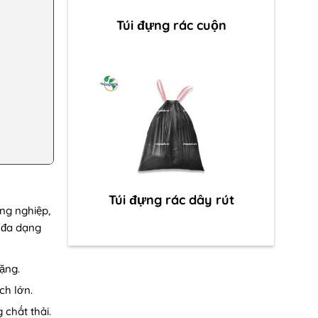
Túi đựng rác cuộn
Túi đựng rác dây rút
ng nghiệp,
g đa dạng
ặng.
ch lớn.
 chất thải.