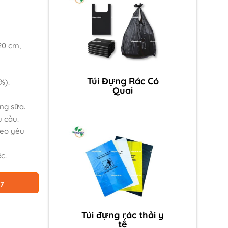
20 cm,
Túi Đựng Rác Có
%).
Quai
ng sữa.
 cầu.
heo yêu
c.
87
Túi đựng rác thải y
tế