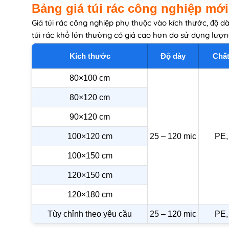
Bảng giá túi rác công nghiệp mớ
Giá túi rác công nghiệp phụ thuộc vào kích thước, độ d
túi rác khổ lớn thường có giá cao hơn do sử dụng lượ
Kích thước
Độ dày
Chất
80×100 cm
80×120 cm
90×120 cm
100×120 cm
25 – 120 mic
PE,
100×150 cm
120×150 cm
120×180 cm
Tùy chỉnh theo yêu cầu
25 – 120 mic
PE,