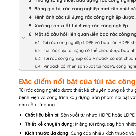
Thông số kỹ thuật bao đựng rác công nghiệp
Bảng giá túi rác công nghiệp mới cập nhật n
Hình ảnh các túi đựng rác công nghiệp được 
Xưởng sản xuất túi đựng rác công nghiệp
Một số câu hỏi liên quan đến bao rác công n
Túi rác công nghiệp LDPE và bao rác HDPE kh
Túi rác chịu tải nặng có thể chứa được bao nh
Túi rác công nghiệp của Vinpack có đạt chuẩ
Vinpack có nhận sản xuất túi rác PE công ng
Đặc điểm nổi bật của túi rác côn
Túi rác công nghiệp được thiết kế chuyên dụng để thu 
bệnh viện và công trình xây dựng. Sản phẩm nổi bật vớ
nhu cầu sử dụng.
Chất liệu bền bỉ:
Sản xuất từ nhựa HDPE hoặc LDPE có
Thiết kế chuyên dụng:
Miệng túi rộng, đáy hàn nhiệt
Kích thước đa dạng:
Cung cấp nhiều kích thước và đ