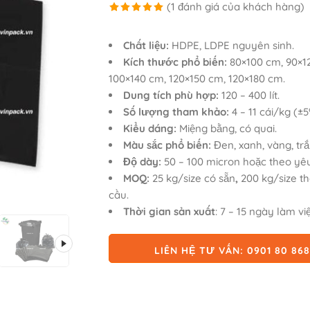
(
1
đánh giá của khách hàng)
5.00
1
trên 5
dựa trên
Chất liệu:
HDPE, LDPE nguyên sinh.
đánh giá
Kích thước phổ biến:
80×100 cm, 90×1
100×140 cm, 120×150 cm, 120×180 cm.
Dung tích phù hợp:
120 – 400 lít.
Số lượng tham khảo:
4 – 11 cái/kg (±5
Kiểu dáng:
Miệng bằng, có quai.
Màu sắc phổ biến:
Đen, xanh, vàng, trắ
Độ dày:
50 – 100 micron hoặc theo yêu
MOQ:
25 kg/size có sẵn
,
200 kg/size t
cầu.
Thời gian sản xuất
: 7 – 15 ngày làm việ
LIÊN HỆ TƯ VẤN: 0901 80 86