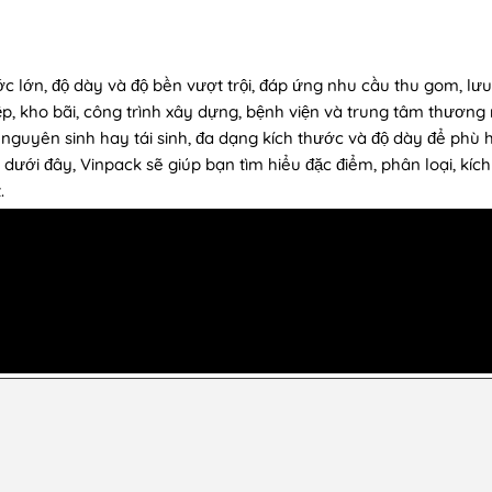
ước lớn, độ dày và độ bền vượt trội, đáp ứng nhu cầu thu gom, lưu
p, kho bãi, công trình xây dựng, bệnh viện và trung tâm thương
uyên sinh hay tái sinh, đa dạng kích thước và độ dày để phù 
t dưới đây, Vinpack sẽ giúp bạn tìm hiểu đặc điểm, phân loại, kíc
.