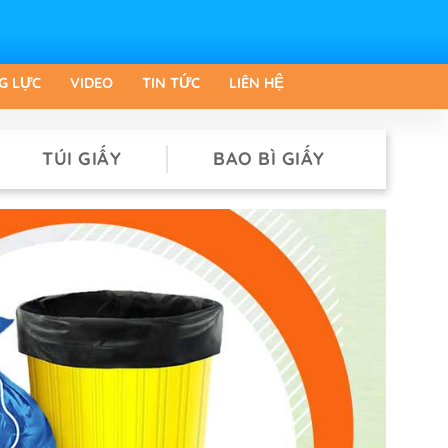
G LỰC
VIDEO
TIN TỨC
LIÊN HỆ
TÚI GIẤY
BAO BÌ GIẤY