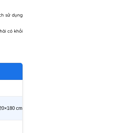
ích sử dụng
hải có khối
120×180 cm