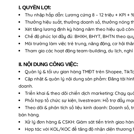
I. QUYỀN LỢI:
Thu nhập hấp dẫn: Lương cứng 8 – 12 triệu + KPI + 
Thưởng hiệu suất, thưởng doanh số, thưởng nóng th
Xét tăng lương định kỳ hàng năm theo hiệu quả công
Chế độ phúc lợi đầy đủ: BHXH, BHYT, BHTN theo quy
Môi trường làm việc trẻ trung, năng động, cơ hội thăn
Tham gia các hoạt động team-building, du lịch, ngh
II. NỘI DUNG CÔNG VIỆC:
Quản lý & tối ưu gian hàng TMĐT trên Shopee, TikT
Cập nhật & quản lý nội dung sản phẩm: Đăng tải hình
doanh.
Triển khai & theo dõi chiến dịch marketing: Chạy qu
Phối hợp tổ chức sự kiện, livestream: Hỗ trợ đẩy m
Theo dõi & phân tích số liệu kinh doanh: Doanh số, t
bán hàng.
Xử lý đơn hàng & CSKH: Giám sát tiến trình giao hàn
Hợp tác với KOL/KOC để tăng độ nhận diện thương h