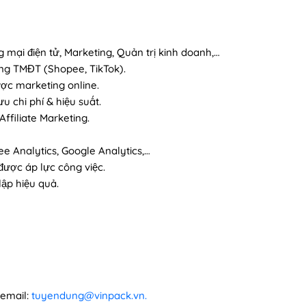
ại điện tử, Marketing, Quản trị kinh doanh,…
àng TMĐT (Shopee, TikTok).
ược marketing online.
 chi phí & hiệu suất.
ffiliate Marketing.
e Analytics, Google Analytics,…
được áp lực công việc.
lập hiệu quả.
 email:
tuyendung@vinpack.vn.