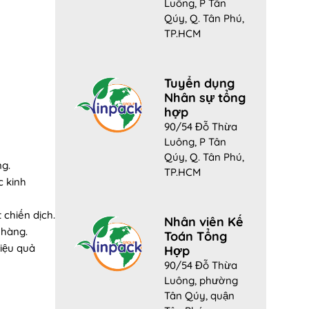
Luông, P Tân
Qúy, Q. Tân Phú,
TP.HCM
Tuyển dụng
Nhân sự tổng
hợp
90/54 Đỗ Thừa
Luông, P Tân
Qúy, Q. Tân Phú,
ng.
TP.HCM
c kinh
 chiến dịch.
Nhân viên Kế
 hàng.
Toán Tổng
hiệu quả
Hợp
90/54 Đỗ Thừa
Luông, phường
Tân Qúy, quận