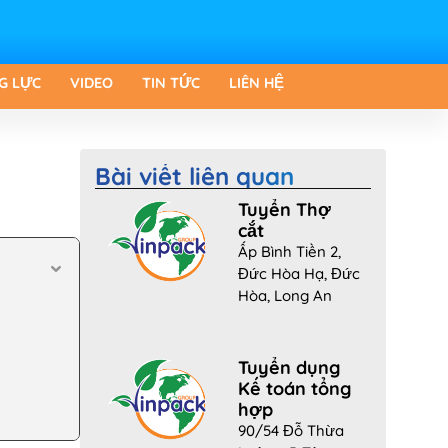
G LỰC
VIDEO
TIN TỨC
LIÊN HỆ
Bài viết liên quan
Tuyển Thợ
cắt
Ấp Bình Tiền 2,
Đức Hòa Hạ, Đức
Hòa, Long An
Tuyển dụng
Kế toán tổng
hợp
90/54 Đỗ Thừa