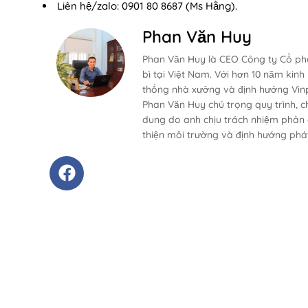
Liên hệ/zalo: 0901 80 8687 (Ms Hằng).
Phan Văn Huy
Phan Văn Huy là CEO Công ty Cổ phầ
bì tại Việt Nam. Với hơn 10 năm kinh
thống nhà xưởng và định hướng Vinp
Phan Văn Huy chú trọng quy trình, ch
dung do anh chịu trách nhiệm phản á
thiện môi trường và định hướng phát