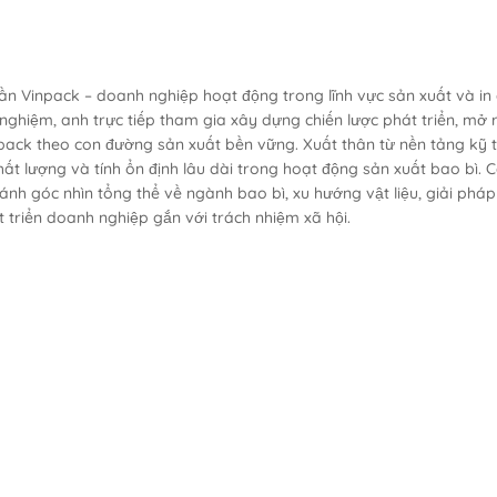
n Vinpack – doanh nghiệp hoạt động trong lĩnh vực sản xuất và in
 nghiệm, anh trực tiếp tham gia xây dựng chiến lược phát triển, mở 
ack theo con đường sản xuất bền vững. Xuất thân từ nền tảng kỹ t
ất lượng và tính ổn định lâu dài trong hoạt động sản xuất bao bì. C
nh góc nhìn tổng thể về ngành bao bì, xu hướng vật liệu, giải pháp
 triển doanh nghiệp gắn với trách nhiệm xã hội.