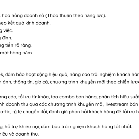
% hoa hồng doanh số (Thỏa thuận theo năng lực).
eo kết quả kinh doanh.
 việc.
 định.
g tiến rõ ràng.
ỉ mát hàng năm.
ok, đảm bảo hoạt động hiệu quả, nâng cao trải nghiệm khách hà
 ảnh, thông tin, giá cả, chương trình khuyến mãi theo chiến lượ
ảng cáo, tối ưu từ khóa, tạo combo bán hàng, phân tích hiệu suất
ạnh doanh thu qua các chương trình khuyến mãi, livestream bán
raffic, tỷ lệ chuyển đổi, đánh giá phản hồi khách hàng để tối ưu 
g, hỗ trợ khiếu nại, đảm bảo trải nghiệm khách hàng tốt nhất.
iệu và doanh thu.