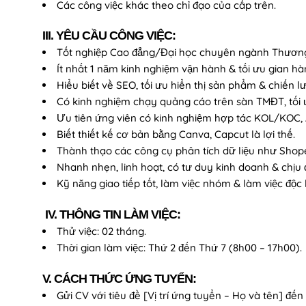
Các công việc khác theo chỉ đạo của cấp trên.
III. YÊU CẦU CÔNG VIỆC:
Tốt nghiệp Cao đẳng/Đại học chuyên ngành Thương m
Ít nhất 1 năm kinh nghiệm vận hành & tối ưu gian h
Hiểu biết về SEO, tối ưu hiển thị sản phẩm & chiến l
Có kinh nghiệm chạy quảng cáo trên sàn TMĐT, tối ưu
Ưu tiên ứng viên có kinh nghiệm hợp tác KOL/KOC, A
Biết thiết kế cơ bản bằng Canva, Capcut là lợi thế.
Thành thạo các công cụ phân tích dữ liệu như Shope
Nhanh nhẹn, linh hoạt, có tư duy kinh doanh & chịu 
Kỹ năng giao tiếp tốt, làm việc nhóm & làm việc độc 
IV. THÔNG TIN LÀM VIỆC:
Thử việc: 02 tháng.
Thời gian làm việc: Thứ 2 đến Thứ 7 (8h00 – 17h00).
V. CÁCH THỨC ỨNG TUYỂN:
Gửi CV với tiêu đề [Vị trí ứng tuyển – Họ và tên] đến