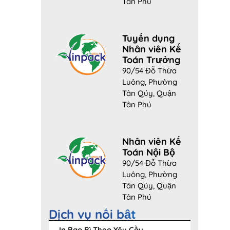
Tân Phú
Tuyển dụng
Nhân viên Kế
Toán Trưởng
90/54 Đỗ Thừa
Luông, Phường
Tân Qúy, Quận
Tân Phú
Nhân viên Kế
Toán Nội Bộ
90/54 Đỗ Thừa
Luông, Phường
Tân Qúy, Quận
Tân Phú
Dịch vụ nổi bật
In Bao Bì Theo Yêu Cầu