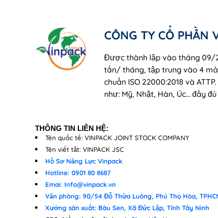
CÔNG TY CỔ PHẦN 
Được thành lập vào tháng 09/2
tấn/ tháng, tập trung vào 4 mản
chuẩn ISO 22000:2018 và ATTP.
như: Mỹ, Nhật, Hàn, Úc… đầy đủ
THÔNG TIN LIÊN HỆ:
Tên quốc tế: VINPACK JOINT STOCK COMPANY
Tên viết tắt: VINPACK JSC
Hồ Sơ Năng Lực Vinpack
Hotline: 0901 80 8687
Emai: Info@vinpack.vn
Văn phòng: 90/54 Đỗ Thừa Luông, Phú Thọ Hòa, TPHC
Xưởng sản xuất: Bàu Sen, Xã Đức Lập, Tỉnh Tây Ninh