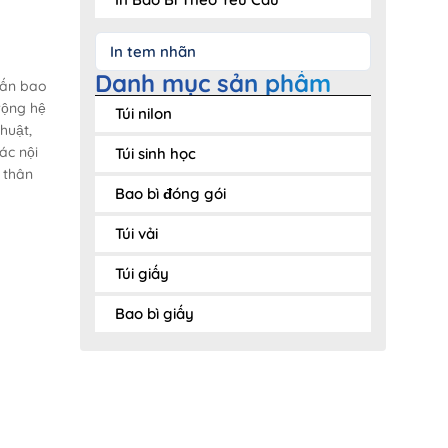
In tem nhãn
Danh mục sản phẩm
 ấn bao
rộng hệ
Túi nilon
huật,
ác nội
Túi sinh học
 thân
Bao bì đóng gói
Túi vải
Túi giấy
Bao bì giấy