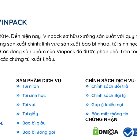
VINPACK
014. Đến hiện nay, Vinpack sở hữu xưởng sản xuất với quy 
g sản xuất chính: lĩnh vực sản xuất bao bì nhựa, túi sinh học
 Các dòng sản phẩm của Vinpack đã được phân phối trên toà
 các chứng từ xuất khẩu.
SẢN PHẨM DỊCH VỤ:
CHÍNH SÁCH DỊCH VỤ:
Túi nilon
Chính sách đổi trả
Túi sinh học
Chính sách đại lý
Túi vải
Góp ý khiếu nại
Túi giấy
Bảo mật thông tin
CHỨNG NHẬN
Bao bì giấy
M.
Bao bì đóng gói