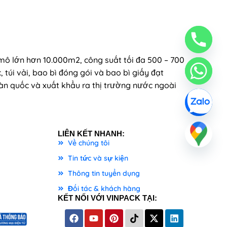
mô lớn hơn 10.000m2, công suất tối đa 500 – 700
, túi vải, bao bì đóng gói và bao bì giấy đạt
n quốc và xuất khẩu ra thị trường nước ngoài
LIÊN KẾT NHANH:
Về chúng tôi
Tin tức và sự kiện
Thông tin tuyển dụng
Đối tác & khách hàng
KẾT NỐI VỚI VINPACK TẠI: