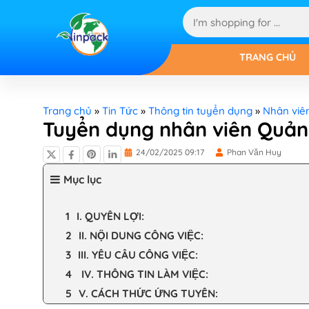
TRANG CHỦ
Trang chủ
»
Tin Tức
»
Thông tin tuyển dụng
»
Nhân viê
Tuyển dụng nhân viên Quản 
24/02/2025 09:17
Phan Văn Huy
Mục lục
I. QUYỀN LỢI:
II. NỘI DUNG CÔNG VIỆC:
III. YÊU CẦU CÔNG VIỆC:
IV. THÔNG TIN LÀM VIỆC:
V. CÁCH THỨC ỨNG TUYỂN: