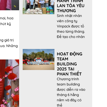
HÀNH TRÌNH
LAN TỎA YÊU
THƯƠNG
Sinh nhật nhân
mai, hoa
viên công ty
chút kỹ
Vinpack được tổ
theo từng tháng.
Để tạo cho nhân
 giá trị
 qua. Những
HOẠT ĐỘNG
TEAM
BUILDING
2025 TẠI
PHAN THIẾT
Chương trình
team building
được diễn ra vào
tháng 6 hằng
năm và đây có
thể