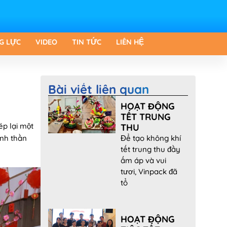
G LỰC
VIDEO
TIN TỨC
LIÊN HỆ
Bài viết liên quan
HOẠT ĐỘNG
TẾT TRUNG
ép lại một
THU
inh thần
Để tạo không khí
tết trung thu đầy
ấm áp và vui
tươi, Vinpack đã
tổ
HOẠT ĐỘNG