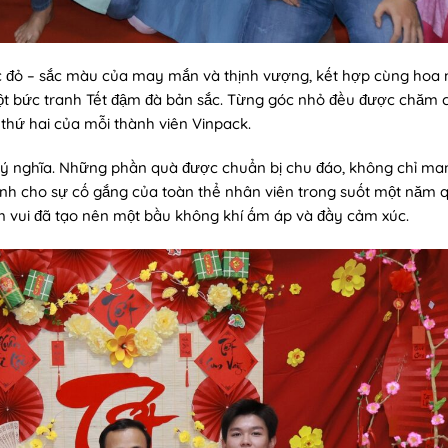
 đỏ – sắc màu của may mắn và thịnh vượng, kết hợp cùng hoa 
 một bức tranh Tết đậm đà bản sắc. Từng góc nhỏ đều được chăm 
thứ hai của mỗi thành viên Vinpack.
 ý nghĩa. Những phần quà được chuẩn bị chu đáo, không chỉ mang
 dành cho sự cố gắng của toàn thể nhân viên trong suốt một năm
ềm vui đã tạo nên một bầu không khí ấm áp và đầy cảm xúc.