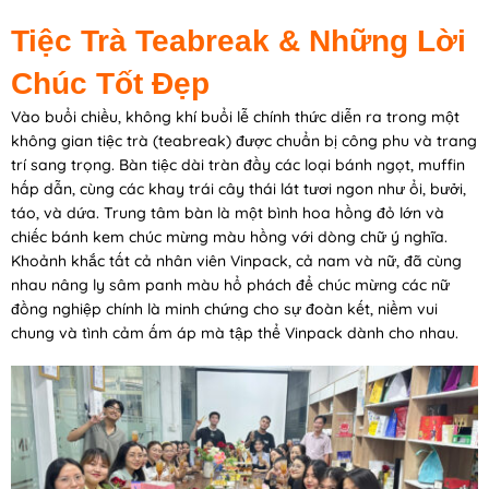
Tiệc Trà Teabreak & Những Lời
Chúc Tốt Đẹp
Vào buổi chiều, không khí buổi lễ chính thức diễn ra trong một
không gian tiệc trà (teabreak) được chuẩn bị công phu và trang
trí sang trọng. Bàn tiệc dài tràn đầy các loại bánh ngọt, muffin
hấp dẫn, cùng các khay trái cây thái lát tươi ngon như ổi, bưởi,
táo, và dứa. Trung tâm bàn là một bình hoa hồng đỏ lớn và
chiếc bánh kem chúc mừng màu hồng với dòng chữ ý nghĩa.
Khoảnh khắc tất cả nhân viên Vinpack, cả nam và nữ, đã cùng
nhau nâng ly sâm panh màu hổ phách để chúc mừng các nữ
đồng nghiệp chính là minh chứng cho sự đoàn kết, niềm vui
chung và tình cảm ấm áp mà tập thể Vinpack dành cho nhau.