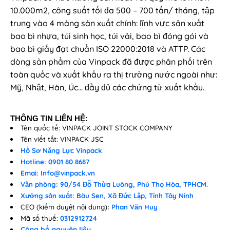
10.000m2, công suất tối đa 500 – 700 tấn/ tháng, tập
trung vào 4 mảng sản xuất chính: lĩnh vực sản xuất
bao bì nhựa, túi sinh học, túi vải, bao bì đóng gói và
bao bì giấy đạt chuẩn ISO 22000:2018 và ATTP. Các
dòng sản phẩm của Vinpack đã được phân phối trên
toàn quốc và xuất khẩu ra thị trường nước ngoài như:
Mỹ, Nhật, Hàn, Úc… đầy đủ các chứng từ xuất khẩu.
THÔNG TIN LIÊN HỆ:
Tên quốc tế: VINPACK JOINT STOCK COMPANY
Tên viết tắt: VINPACK JSC
Hồ Sơ Năng Lực Vinpack
Hotline: 0901 80 8687
Emai: Info@vinpack.vn
Văn phòng: 90/54 Đỗ Thừa Luông, Phú Thọ Hòa, TPHCM.
Xưởng sản xuất: Bàu Sen, Xã Đức Lập, Tỉnh Tây Ninh
CEO (kiểm duyệt nội dung)
:
Phan Văn Huy
Mã số thuế:
0312912724
Công bố nguyên liệu
.