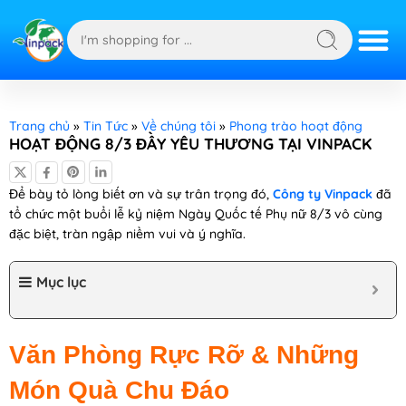
Trang chủ
»
Tin Tức
»
Về chúng tôi
»
Phong trào hoạt động
HOẠT ĐỘNG 8/3 ĐẦY YÊU THƯƠNG TẠI VINPACK
Để bày tỏ lòng biết ơn và sự trân trọng đó,
Công ty Vinpack
đã
tổ chức một buổi lễ kỷ niệm Ngày Quốc tế Phụ nữ 8/3 vô cùng
đặc biệt, tràn ngập niềm vui và ý nghĩa.
Mục lục
Văn Phòng Rực Rỡ & Những
Món Quà Chu Đáo