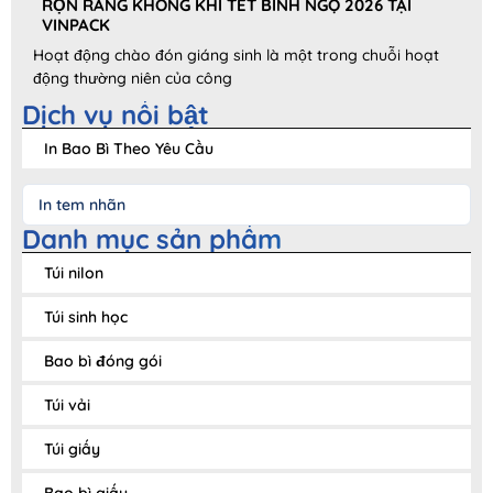
RỘN RÀNG KHÔNG KHÍ TẾT BÍNH NGỌ 2026 TẠI
VINPACK
Hoạt động chào đón giáng sinh là một trong chuỗi hoạt
động thường niên của công
Dịch vụ nổi bật
In Bao Bì Theo Yêu Cầu
In tem nhãn
Danh mục sản phẩm
Túi nilon
Túi sinh học
Bao bì đóng gói
Túi vải
Túi giấy