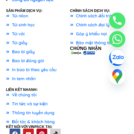
SẢN PHẨM DỊCH VỤ:
CHÍNH SÁCH DỊCH VỤ:
Túi nilon
Chính sách đổi trả
Túi sinh học
Chính sách đại lý
Túi vải
Góp ý khiếu nại
Túi giấy
Bảo mật thông tin
CHỨNG NHẬN
Bao bì giấy
Bao bì đóng gói
In bao bì theo yêu cầu
In tem nhãn
LIÊN KẾT NHANH:
Về chúng tôi
Tin tức và sự kiện
Thông tin tuyển dụng
Đối tác & khách hàng
KẾT NỐI VỚI VINPACK TẠI: