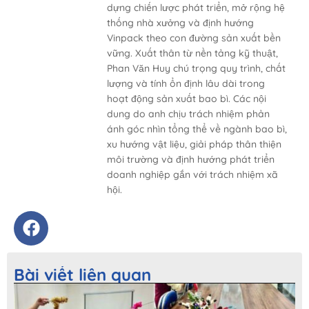
dựng chiến lược phát triển, mở rộng hệ
thống nhà xưởng và định hướng
Vinpack theo con đường sản xuất bền
vững. Xuất thân từ nền tảng kỹ thuật,
Phan Văn Huy chú trọng quy trình, chất
lượng và tính ổn định lâu dài trong
hoạt động sản xuất bao bì. Các nội
dung do anh chịu trách nhiệm phản
ánh góc nhìn tổng thể về ngành bao bì,
xu hướng vật liệu, giải pháp thân thiện
môi trường và định hướng phát triển
doanh nghiệp gắn với trách nhiệm xã
hội.
Bài viết liên quan