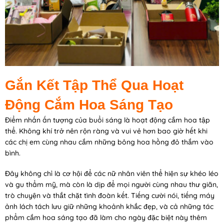
Gắn Kết Tập Thể Qua Hoạt
Động Cắm Hoa Sáng Tạo
Điểm nhấn ấn tượng của buổi sáng là hoạt động cắm hoa tập
thể. Không khí trở nên rộn ràng và vui vẻ hơn bao giờ hết khi
các chị em cùng nhau cắm những bông hoa hồng đỏ thắm vào
bình.
Đây không chỉ là cơ hội để các nữ nhân viên thể hiện sự khéo léo
và gu thẩm mỹ, mà còn là dịp để mọi người cùng nhau thư giãn,
trò chuyện và thắt chặt tình đoàn kết. Tiếng cười nói, tiếng máy
ảnh lách tách lưu giữ những khoảnh khắc đẹp, và cả những tác
phẩm cắm hoa sáng tạo đã làm cho ngày đặc biệt này thêm