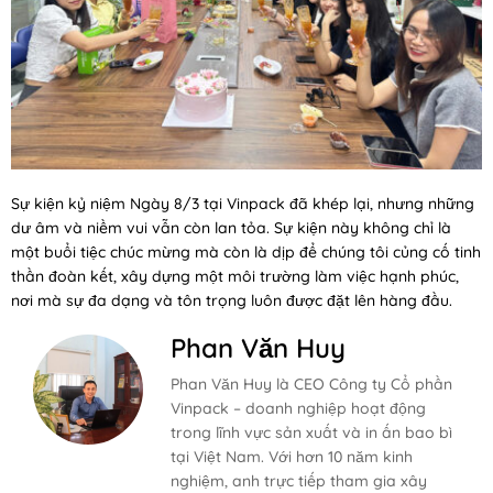
Sự kiện kỷ niệm Ngày 8/3 tại Vinpack đã khép lại, nhưng những
dư âm và niềm vui vẫn còn lan tỏa. Sự kiện này không chỉ là
một buổi tiệc chúc mừng mà còn là dịp để chúng tôi củng cố tinh
thần đoàn kết, xây dựng một môi trường làm việc hạnh phúc,
nơi mà sự đa dạng và tôn trọng luôn được đặt lên hàng đầu.
Phan Văn Huy
Phan Văn Huy là CEO Công ty Cổ phần
Vinpack – doanh nghiệp hoạt động
trong lĩnh vực sản xuất và in ấn bao bì
tại Việt Nam. Với hơn 10 năm kinh
nghiệm, anh trực tiếp tham gia xây