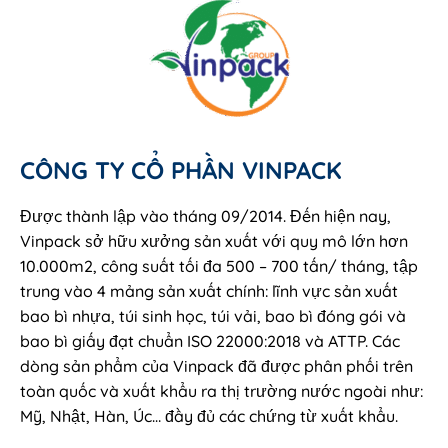
CÔNG TY CỔ PHẦN VINPACK
Được thành lập vào tháng 09/2014. Đến hiện nay,
Vinpack sở hữu xưởng sản xuất với quy mô lớn hơn
10.000m2, công suất tối đa 500 – 700 tấn/ tháng, tập
trung vào 4 mảng sản xuất chính: lĩnh vực sản xuất
bao bì nhựa, túi sinh học, túi vải, bao bì đóng gói và
bao bì giấy đạt chuẩn ISO 22000:2018 và ATTP. Các
dòng sản phẩm của Vinpack đã được phân phối trên
toàn quốc và xuất khẩu ra thị trường nước ngoài như:
Mỹ, Nhật, Hàn, Úc… đầy đủ các chứng từ xuất khẩu.