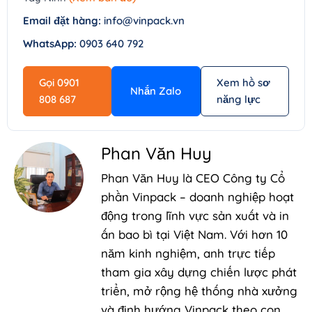
Email đặt hàng:
info@vinpack.vn
WhatsApp:
0903 640 792
Gọi 0901
Xem hồ sơ
Nhắn Zalo
808 687
năng lực
Phan Văn Huy
Phan Văn Huy là CEO Công ty Cổ
phần Vinpack – doanh nghiệp hoạt
động trong lĩnh vực sản xuất và in
ấn bao bì tại Việt Nam. Với hơn 10
năm kinh nghiệm, anh trực tiếp
tham gia xây dựng chiến lược phát
triển, mở rộng hệ thống nhà xưởng
và định hướng Vinpack theo con