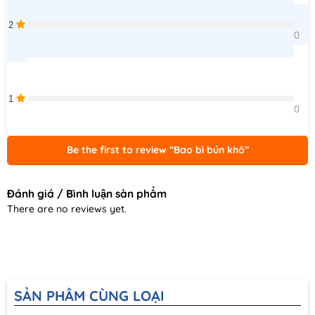
2
0    
1
0    
Be the first to review “Bao bì bún khô”
Đánh giá / Bình luận sản phẩm
There are no reviews yet.
SẢN PHẨM CÙNG LOẠI