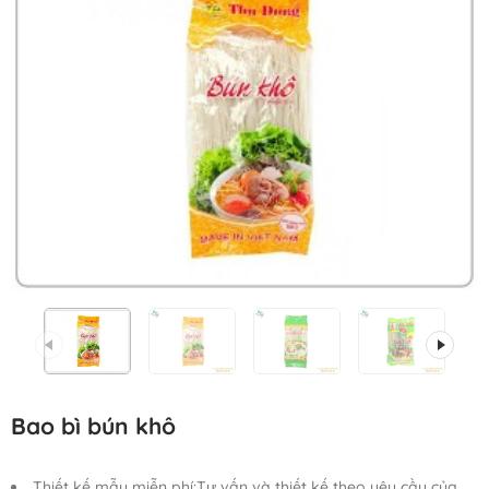
Bao bì bún khô
Thiết kế mẫu miễn phí:Tư vấn và thiết kế theo yêu cầu của