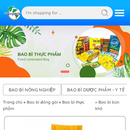
BAO BÌ NÔNG NGHIỆP
BAO BÌ DƯỢC PHẨM - Y TẾ
Trang chủ
»
Bao bì đóng gói
»
Bao bì thực
» Bao bì bún
phẩm
khô