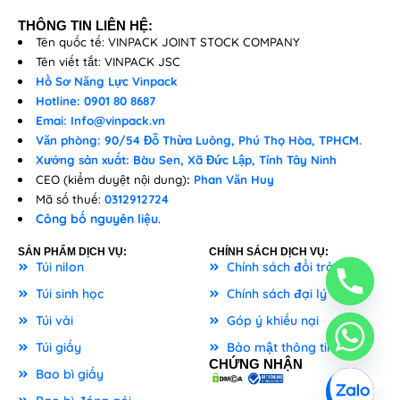
THÔNG TIN LIÊN HỆ:
Tên quốc tế: VINPACK JOINT STOCK COMPANY
Tên viết tắt: VINPACK JSC
Hồ Sơ Năng Lực Vinpack
Hotline: 0901 80 8687
Emai: Info@vinpack.vn
Văn phòng: 90/54 Đỗ Thừa Luông, Phú Thọ Hòa, TPHCM.
Xưởng sản xuất: Bàu Sen, Xã Đức Lập, Tỉnh Tây Ninh
CEO (kiểm duyệt nội dung)
:
Phan Văn Huy
Mã số thuế:
0312912724
Công bố nguyên liệu
.
SẢN PHẨM DỊCH VỤ:
CHÍNH SÁCH DỊCH VỤ:
Túi nilon
Chính sách đổi trả
Túi sinh học
Chính sách đại lý
Túi vải
Góp ý khiếu nại
Túi giấy
Bảo mật thông tin
CHỨNG NHẬN
Bao bì giấy