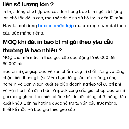
liền số lượng lớn ?
In trục đồng phù hợp cho các đơn hàng bao bì mì gói số lượng
lớn nhờ tốc độ in cao, màu sắc ổn định và hỗ trợ in đến 10 màu.
bao bì phức hợp
Đây là một dòng
mà xưởng nhận đặt theo
cấu trúc màng riêng.
MOQ khi đặt in bao bì mì gói theo yêu cầu
thường là bao nhiêu ?
MOQ cho mỗi mẫu in theo yêu cầu dao động từ 60.000 đến
80.000 túi.
Bao bì mì gói giúp bảo vệ sản phẩm, duy trì chất lượng và tăng
nhận diện thương hiệu. Việc chọn đúng cấu trúc màng, công
nghệ in và đơn vị sản xuất sẽ giúp doanh nghiệp tối ưu chi phí
và vận hành ổn định hơn. Vinpack cung cấp giải pháp bao bì mì
gói màng ghép cho nhiều phân khúc từ tiêu dùng phổ thông đến
xuất khẩu. Liên hệ hotline được hỗ trợ tư vấn cấu trúc màng,
thiết kế mẫu và báo giá theo yêu cầu.