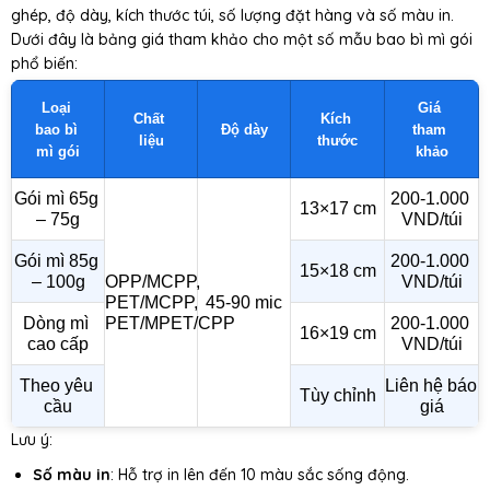
ghép, độ dày, kích thước túi, số lượng đặt hàng và số màu in.
Dưới đây là bảng giá tham khảo cho một số mẫu bao bì mì gói
phổ biến:
Loại 
Giá 
Chất 
Kích 
bao bì 
Độ dày
tham 
liệu
thước
mì gói
khảo
Gói mì 65g 
200-1.000 
13×17 cm
– 75g
VND/túi
Gói mì 85g 
200-1.000 
15×18 cm
– 100g
OPP/MCPP, 
VND/túi
PET/MCPP, 
45-90 mic
Dòng mì 
PET/MPET/CPP
200-1.000 
16×19 cm
cao cấp
VND/túi
Theo yêu 
Liên hệ báo 
Tùy chỉnh
cầu
giá
Lưu ý:
Số màu in
: Hỗ trợ in lên đến 10 màu sắc sống động.