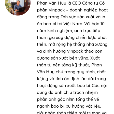
Phan Văn Huy là CEO Công ty Cổ
phần Vinpack – doanh nghiệp hoạt
động trong lĩnh vực sản xuất và in
ấn bao bì tại Việt Nam. Với hơn 10
năm kinh nghiệm, anh trực tiếp
tham gia xây dựng chiến lược phát
triển, mở rộng hệ thống nhà xưởng
và định hướng Vinpack theo con
đường sản xuất bền vững. Xuất
thân từ nền tảng kỹ thuật, Phan
Văn Huy chú trọng quy trình, chất
lượng và tính ổn định lâu dài trong
hoạt động sản xuất bao bì. Các nội
dung do anh chịu trách nhiệm
phản ánh góc nhìn tổng thể về
ngành bao bì, xu hướng vật liệu,
giải pháp thân thiện môi trường và