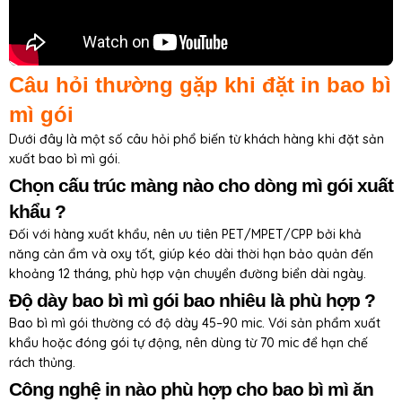
Câu hỏi thường gặp khi đặt in bao bì
mì gói
Dưới đây là một số câu hỏi phổ biến từ khách hàng khi đặt sản
xuất bao bì mì gói.
Chọn cấu trúc màng nào cho dòng mì gói xuất
khẩu ?
Đối với hàng xuất khẩu, nên ưu tiên PET/MPET/CPP bởi khả
năng cản ẩm và oxy tốt, giúp kéo dài thời hạn bảo quản đến
khoảng 12 tháng, phù hợp vận chuyển đường biển dài ngày.
Độ dày bao bì mì gói bao nhiêu là phù hợp ?
Bao bì mì gói thường có độ dày 45–90 mic. Với sản phẩm xuất
khẩu hoặc đóng gói tự động, nên dùng từ 70 mic để hạn chế
rách thủng.
Công nghệ in nào phù hợp cho bao bì mì ăn