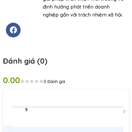
định hướng phát triển doanh
nghiệp gắn với trách nhiệm xã hội.
Đánh giá (0)
0.00
0 Đánh giá
                                5                                
0    