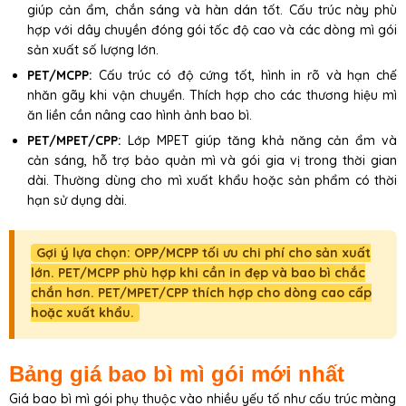
giúp cản ẩm, chắn sáng và hàn dán tốt. Cấu trúc này phù
hợp với dây chuyền đóng gói tốc độ cao và các dòng mì gói
sản xuất số lượng lớn.
PET/MCPP:
Cấu trúc có độ cứng tốt, hình in rõ và hạn chế
nhăn gãy khi vận chuyển. Thích hợp cho các thương hiệu mì
ăn liền cần nâng cao hình ảnh bao bì.
PET/MPET/CPP:
Lớp MPET giúp tăng khả năng cản ẩm và
cản sáng, hỗ trợ bảo quản mì và gói gia vị trong thời gian
dài. Thường dùng cho mì xuất khẩu hoặc sản phẩm có thời
hạn sử dụng dài.
Gợi ý lựa chọn: OPP/MCPP tối ưu chi phí cho sản xuất
lớn. PET/MCPP phù hợp khi cần in đẹp và bao bì chắc
chắn hơn. PET/MPET/CPP thích hợp cho dòng cao cấp
hoặc xuất khẩu.
Bảng giá bao bì mì gói mới nhất
Giá bao bì mì gói phụ thuộc vào nhiều yếu tố như cấu trúc màng