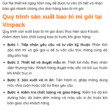
Gửi file thiết kế ngay hôm nay để được tư vấn chi tiết và nhận
báo giá nhanh chóng cho đơn hàng bao bì mì gói.
Quy trình sản xuất bao bì mì gói tại
Vinpack
Quy trình sản xuất bao bì mì gói được thực hiện qua 4 bước
nhằm đảm bảo chất lượng bao bì trước khi giao hàng.
Bước 1. Tiếp nhận yêu cầu và tư vấn kỹ thuật:
Phân tích
đặc tính mì và gói gia vị để tư vấn cấu trúc màng cùng độ
dày phù hợp.
Bước 2. Thiết kế và duyệt mẫu in:
Thiết kế mẫu theo nhận
diện thương hiệu. Khách hàng duyệt màu sắc và bố cục trước
khi khắc trục in.
Bước 3. Sản xuất và in ấn:
Tiến hành in, ghép màng dung
môi, chia cuộn hoặc cắt túi theo yêu cầu.
Bước 4. Kiểm tra chất lượng và giao hàng:
Kiểm tra độ kín
đường hàn, độ bám dính màng và màu sắc in ấn trước khi
bàn giao cho khách hàng.