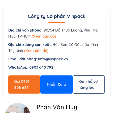
Công ty Cổ phần Vinpack
Địa chỉ văn phòng:
90/54 Đỗ Thừa Luông, Phú Thọ
Hòa, TP.HCM
(Xem bản đồ)
Địa chỉ xưởng sản xuất:
Bàu Sen, Xã Đức Lập, Tỉnh
Tây Ninh
(Xem bản đồ)
Email đặt hàng:
info@vinpack.vn
WhatsApp:
0903 640 792
Gọi 0901
Xem hồ sơ
Nhắn Zalo
808 687
năng lực
Phan Văn Huy