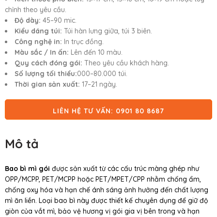
chỉnh theo yêu cầu.
Độ dày:
45–90 mic.
Kiểu dáng túi:
Túi hàn lưng giữa, túi 3 biên.
Công nghệ in:
In trục đồng.
Màu sắc / In ấn:
Lên đến 10 màu.
Quy cách đóng gói:
Theo yêu cầu khách hàng.
Số lượng tối thiểu:
000–80.000 túi.
Thời gian sản xuất:
17–21 ngày.
LIÊN HỆ TƯ VẤN: 0901 80 8687
Mô tả
Bao bì mì gói
được sản xuất từ các cấu trúc màng ghép như
OPP/MCPP, PET/MCPP hoặc PET/MPET/CPP nhằm chống ẩm,
chống oxy hóa và hạn chế ánh sáng ảnh hưởng đến chất lượng
mì ăn liền. Loại bao bì này được thiết kế chuyên dụng để giữ độ
giòn của vắt mì, bảo vệ hương vị gói gia vị bên trong và hạn