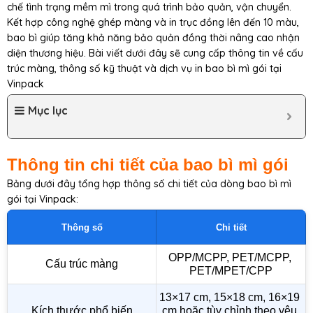
chế tình trạng mềm mì trong quá trình bảo quản, vận chuyển.
Kết hợp công nghệ ghép màng và in trục đồng lên đến 10 màu,
bao bì giúp tăng khả năng bảo quản đồng thời nâng cao nhận
diện thương hiệu. Bài viết dưới đây sẽ cung cấp thông tin về cấu
trúc màng, thông số kỹ thuật và dịch vụ in bao bì mì gói tại
Vinpack
Mục lục
Thông tin chi tiết của bao bì mì gói
Bảng dưới đây tổng hợp thông số chi tiết của dòng bao bì mì
gói tại Vinpack:
Thông số
Chi tiết
OPP/MCPP, PET/MCPP, 
Cấu trúc màng
PET/MPET/CPP
13×17 cm, 15×18 cm, 16×19 
Kích thước phổ biến
cm hoặc tùy chỉnh theo yêu 