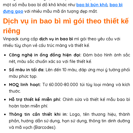
một số mẫu bao bì đồ khô khác như
bao bì bún khô
,
bao bì
đựng gạo
với nhiều mẫu mã ấn tượng đẹp mắt.
Dịch vụ in bao bì mì gói theo thiết kế
riêng
Vinpack cung cấp
dịch vụ in bao bì
mì gói theo yêu cầu với
nhiều tùy chọn về cấu trúc màng và thiết kế.
Công nghệ in ống đồng hiện đại:
Đảm bảo hình ảnh sắc
nét, màu sắc chuẩn xác so với file thiết kế.
Số màu in tối đa:
Lên đến 10 màu, đáp ứng mọi ý tưởng phối
màu phức tạp.
MOQ linh hoạt:
Từ 60.000-80.000 túi tùy loại màng và kích
thước.
Hỗ trợ thiết kế miễn phí:
Chỉnh sửa và thiết kế mẫu bao bì
hoàn toàn miễn phí.
Thông tin cần thiết khi in:
Logo, tên thương hiệu, thành
phần, hướng dẫn sử dụng, hạn sử dụng, thông tin dinh dưỡng
và mã vạch (Barcodes).