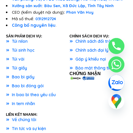
Xưởng sản xuất: Bàu Sen, Xã Đức Lập, Tỉnh Tây Ninh
CEO (kiểm duyệt nội dung)
:
Phan Văn Huy
Mã số thuế:
0312912724
Công bố nguyên liệu
.
SẢN PHẨM DỊCH VỤ:
CHÍNH SÁCH DỊCH VỤ:
Túi nilon
Chính sách đổi trả
Túi sinh học
Chính sách đại lý
Túi vải
Góp ý khiếu nại
Túi giấy
Bảo mật thông tin
CHỨNG NHẬN
Bao bì giấy
Bao bì đóng gói
In bao bì theo yêu cầu
In tem nhãn
LIÊN KẾT NHANH:
Về chúng tôi
Tin tức và sự kiện