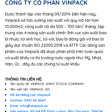
CÔNG TY CỔ PHẦN VINPACK
Được thành lập vào tháng 09/2014. Đến hiện nay,
Vinpack sở hữu xưởng sản xuất với quy mô lớn hơn
10.000m2, công suất tối đa 500 – 700 tấn/ tháng, tập
trung vào 4 mảng sản xuất chính: lĩnh vực sản xuất bao
bì nhựa, túi sinh học, túi vải, bao bì đóng gói và bao bì
giấy đạt chuẩn ISO 22000:2018 và ATTP. Các dòng sản
phẩm của Vinpack đã được phân phối trên toàn quốc
và xuất khẩu ra thị trường nước ngoài như: Mỹ, Nhật,
Hàn, Úc… đầy đủ các chứng từ xuất khẩu.
THÔNG TIN LIÊN HỆ:
Tên quốc tế: VINPACK JOINT STOCK COMPANY
Tên viết tắt: VINPACK JSC
Hồ Sơ Năng Lực Vinpack
Hotline: 0901 80 8687
Emai: Info@vinpack.vn
Văn phòng: 90/54 Đỗ Thừa Luông, Phú Thọ Hòa, TPHCM.