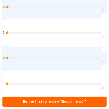
4
0    
3
0    
2
0    
1
0    
Be the first to review “Bao bì mì gói”