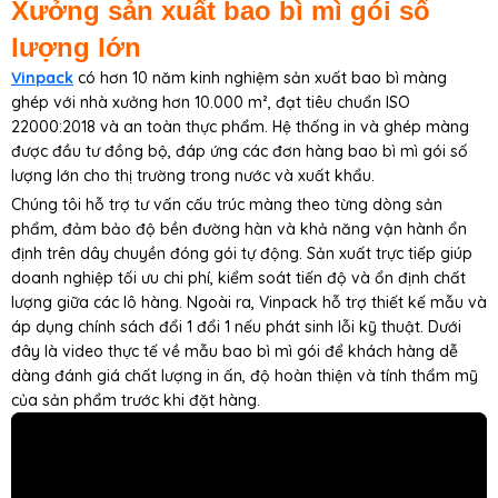
Xưởng sản xuất bao bì mì gói số
lượng lớn
Vinpack
có hơn 10 năm kinh nghiệm sản xuất bao bì màng
ghép với nhà xưởng hơn 10.000 m², đạt tiêu chuẩn ISO
22000:2018 và an toàn thực phẩm. Hệ thống in và ghép màng
được đầu tư đồng bộ, đáp ứng các đơn hàng bao bì mì gói số
lượng lớn cho thị trường trong nước và xuất khẩu.
Chúng tôi hỗ trợ tư vấn cấu trúc màng theo từng dòng sản
phẩm, đảm bảo độ bền đường hàn và khả năng vận hành ổn
định trên dây chuyền đóng gói tự động. Sản xuất trực tiếp giúp
doanh nghiệp tối ưu chi phí, kiểm soát tiến độ và ổn định chất
lượng giữa các lô hàng. Ngoài ra, Vinpack hỗ trợ thiết kế mẫu và
áp dụng chính sách đổi 1 đổi 1 nếu phát sinh lỗi kỹ thuật. Dưới
đây là video thực tế về mẫu bao bì mì gói để khách hàng dễ
dàng đánh giá chất lượng in ấn, độ hoàn thiện và tính thẩm mỹ
của sản phẩm trước khi đặt hàng.