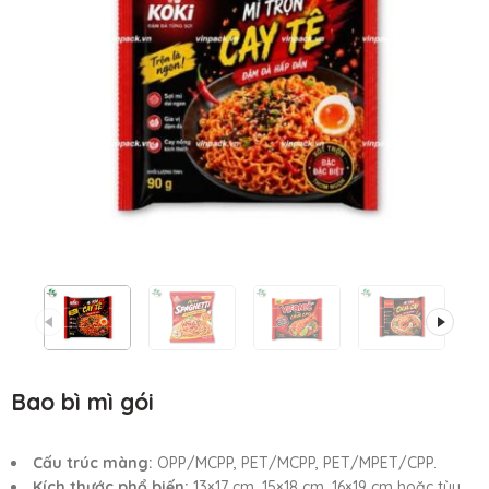
Bao bì mì gói
Cấu trúc màng:
OPP/MCPP, PET/MCPP, PET/MPET/CPP.
Kích thước phổ biến:
13×17 cm, 15×18 cm, 16×19 cm hoặc tùy