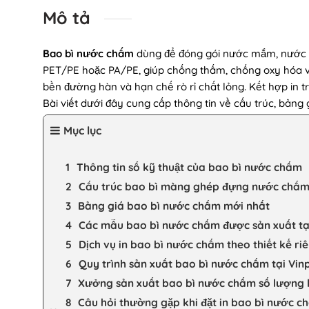
Mô tả
Bao bì nước chấm
dùng để đóng gói nước mắm, nước tư
PET/PE hoặc PA/PE, giúp chống thấm, chống oxy hóa 
bền đường hàn và hạn chế rò rỉ chất lỏng. Kết hợp in t
Bài viết dưới đây cung cấp thông tin về cấu trúc, bảng
Mục lục
Thông tin số kỹ thuật của bao bì nước chấm
Cấu trúc bao bì màng ghép đựng nước chấ
Bảng giá bao bì nước chấm mới nhất
Các mẫu bao bì nước chấm được sản xuất tạ
Dịch vụ in bao bì nước chấm theo thiết kế ri
Quy trình sản xuất bao bì nước chấm tại Vin
Xưởng sản xuất bao bì nước chấm số lượng 
Câu hỏi thường gặp khi đặt in bao bì nước c