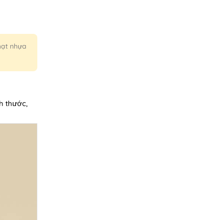
 hạt nhựa
h thước,