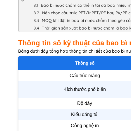
Bao bì nước chấm có thể in tối đa bao nhiêu 
Nên chọn cấu trúc PET/MPET/PE hay PA/PE c
MOQ khi đặt in bao bì nước chấm theo yêu cầ
Thời gian sản xuất bao bì nước chấm là bao l
Thông tin số kỹ thuật của bao b
Bảng dưới đây tổng hợp thông tin chi tiết của bao bì n
Thông số
Cấu trúc màng
Kích thước phổ biến
Độ dày
Kiểu dáng túi
Công nghệ in