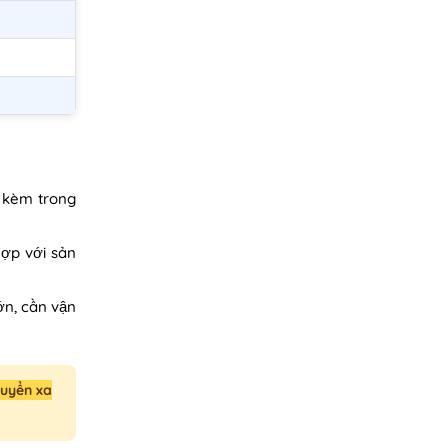
g kèm trong
ợp với sản
ớn, cần vận
huyển xa