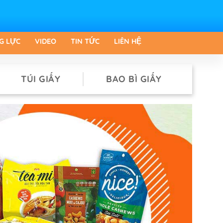
G LỰC
VIDEO
TIN TỨC
LIÊN HỆ
TÚI GIẤY
BAO BÌ GIẤY