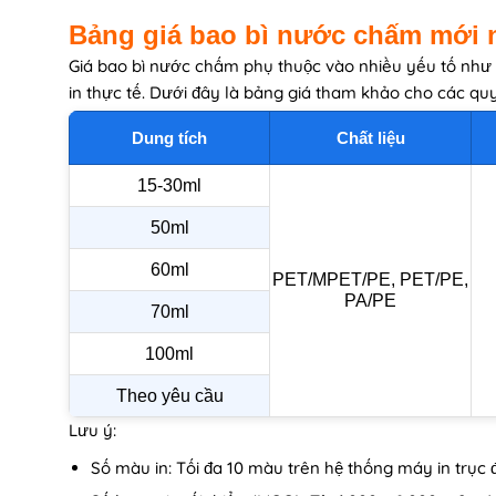
Bảng giá bao bì nước chấm mới 
Giá bao bì nước chấm phụ thuộc vào nhiều yếu tố như c
in thực tế. Dưới đây là bảng giá tham khảo cho các qu
Dung tích
Chất liệu
15-30ml
50ml
60ml
PET/MPET/PE, PET/PE,
PA/PE
70ml
100ml
Theo yêu cầu
Lưu ý:
Số màu in: Tối đa 10 màu trên hệ thống máy in trục đ