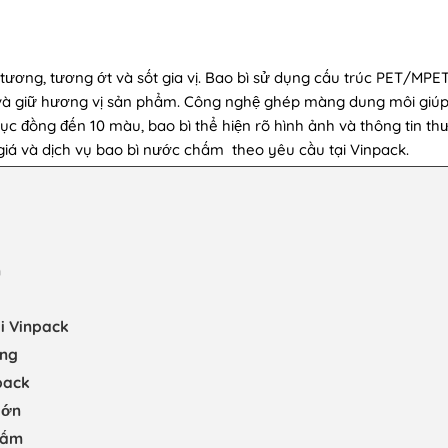
ơng, tương ớt và sốt gia vị. Bao bì sử dụng cấu trúc PET/MPE
và giữ hương vị sản phẩm. Công nghệ ghép màng dung môi giúp
rục đồng đến 10 màu, bao bì thể hiện rõ hình ảnh và thông tin th
 giá và dịch vụ bao bì nước chấm theo yêu cầu tại Vinpack.
m
i Vinpack
êng
pack
lớn
hấm