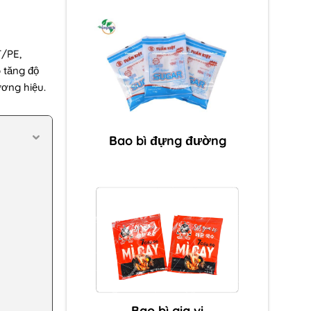
T/PE,
 tăng độ
ương hiệu.
Bao bì đựng đường
Bao bì gia vị