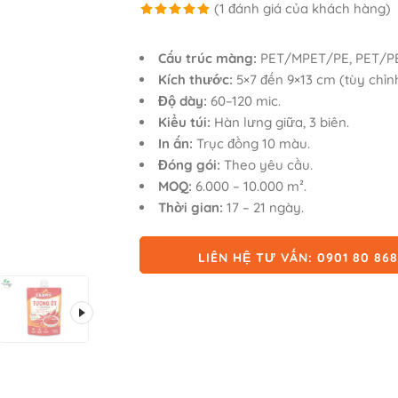
(
1
đánh giá của khách hàng)
5.00
1
trên 5
dựa trên
Cấu trúc màng:
PET/MPET/PE, PET/PE
đánh giá
Kích thước:
5×7 đến 9×13 cm (tùy chỉnh
Độ dày:
60–120 mic.
Kiểu túi:
Hàn lưng giữa, 3 biên.
In ấn:
Trục đồng 10 màu.
Đóng gói:
Theo yêu cầu.
MOQ:
6.000 – 10.000 m².
Thời gian:
17 – 21 ngày.
LIÊN HỆ TƯ VẤN: 0901 80 86