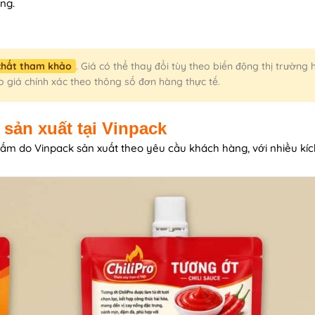
ng.
 chất tham khảo
. Giá có thể thay đổi tùy theo biến động thị trường
o giá chính xác theo thông số đơn hàng thực tế.
sản xuất tại Vinpack
m do Vinpack sản xuất theo yêu cầu khách hàng, với nhiều kíc