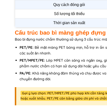
Quy cách đóng gói
Số lượng tối thiểu
Thời gian sản xuất
Cấu trúc bao bì màng ghép đựn
Bao bì đựng nước chấm thường sử dụng 3 cấu trúc m
PET/PE:
Bề mặt màng PET bóng mịn, hỗ trợ in ấn 
các suất ăn nhanh.
PET/MPET/PE:
Lớp MPET cản sáng và ngăn oxy, gi
phẩm nước chấm có hạn sử dụng dài hoặc yêu cầu 
PA/PE:
Khả năng kháng đâm thủng và chịu được va 
chuyển đường dài.
Gợi ý lựa chọn: PET/MPET/PE phù hợp khi cần tăng 
hoặc xuất khẩu. PET/PE cân bằng giữa chi phí và chất