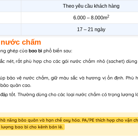
Theo yêu cầu khách hàng
2
6.000 – 8.000m
17 – 21 ngày
g nước chấm
àng ghép của
bao bì
phổ biến sau:
sắc nét, rất phù hợp cho các gói nước chấm nhỏ (sachet) dùn
úp bảo vệ nước chấm, giữ màu sắc và hương vị ổn định. Phù h
bảo quản cao.
đập tốt. Thường dùng cho các loại nước chấm có trọng lượng l
khả năng bảo quản và hạn chế oxy hóa. PA/PE thích hợp cho vận c
 lượng bao bì cho kênh bán lẻ.