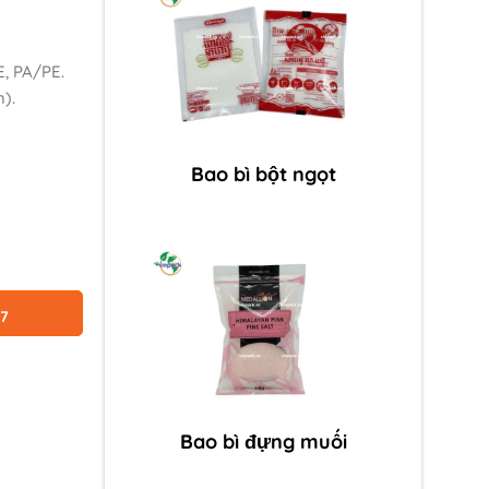
, PA/PE.
).
Bao bì bột ngọt
87
Bao bì đựng muối