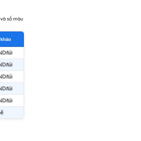
n và số màu
 khảo
ND/túi
ND/túi
ND/túi
ND/túi
ND/túi
hệ