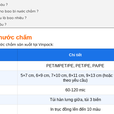
màu ?
ho bao bì nước chấm ?
u là bao nhiêu ?
âu ?
ì nước chấm
ước chấm sản xuất tại Vinpack:
Chi tiết
PET/MPET/PE, PET/PE, PA/PE
5×7 cm, 6×9 cm, 7×10 cm, 8×11 cm, 9×13 cm (hoặc 
theo yêu cầu)
60-120 mic
Túi hàn lưng giữa, túi 3 biên
In trục đồng lên đến 10 màu