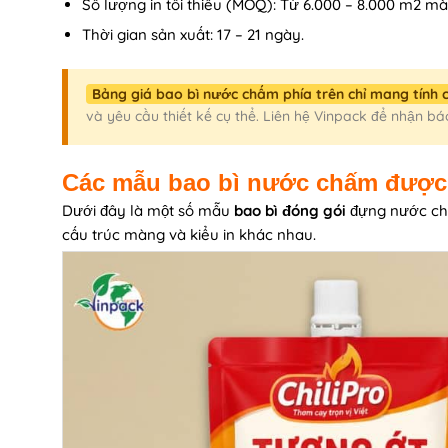
Số lượng in tối thiểu (MOQ): Từ 6.000 – 8.000 m2 mà
Thời gian sản xuất: 17 – 21 ngày.
Bảng giá bao bì nước chấm phía trên chỉ mang tính
và yêu cầu thiết kế cụ thể. Liên hệ Vinpack để nhận bá
Các mẫu bao bì nước chấm được 
Dưới đây là một số mẫu
bao bì đóng gói
đựng nước chấ
cấu trúc màng và kiểu in khác nhau.