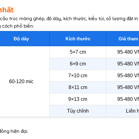
nhất
ấu trúc màng ghép, độ dày, kích thước, kiểu túi, số lượng đặt i
y cách phổ biến:
Độ dày
Kích thước
Giá tham
5×7 cm
95-480 V
6×9 cm
95-480 V
7×10 cm
95-480 V
60-120 mic
8×11 cm
95-480 V
9×13 cm
95-480 V
Tùy chỉnh
Liên 
ồng hiện đại.