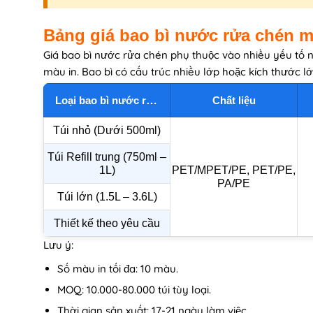
Bảng giá bao bì nước rửa chén m
Giá bao bì nước rửa chén phụ thuộc vào nhiều yếu tố n
màu in. Bao bì có cấu trúc nhiều lớp hoặc kích thước l
Loại bao bì nước rửa chén
Chất liệu
Túi nhỏ (Dưới 500ml)
Túi Refill trung (750ml –
1L)
PET/MPET/PE, PET/PE,
PA/PE
Túi lớn (1.5L – 3.6L)
Thiết kế theo yêu cầu
Lưu ý:
Số màu in tối đa: 10 màu.
MOQ: 10.000-80.000 túi tùy loại.
Thời gian sản xuất: 17-21 ngày làm việc.