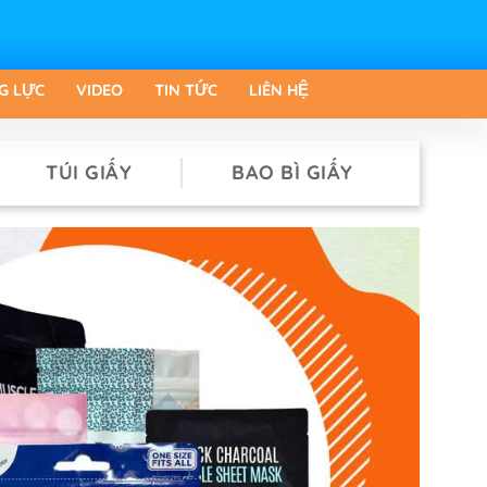
G LỰC
VIDEO
TIN TỨC
LIÊN HỆ
TÚI GIẤY
BAO BÌ GIẤY