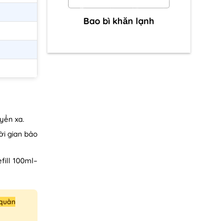
Bao bì khăn lạnh
yển xa.
ời gian bảo
fill 100ml–
 quản