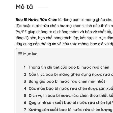
Mô tả
Bao Bì Nước Rửa Chén
là dòng bao bì màng ghép chu
đặc hoặc nước rửa chén hương chanh, tinh dầu thiên 
PA/PE giúp chống rò rỉ, chống thấm và bảo vệ chất tẩ
tăng độ bền, hạn chế bong tách lớp, kết hợp in trục đồn
đây cung cấp thông tin về cấu trúc màng, báo giá và dị
Mục lục
Thông tin chi tiết của bao bì nước rửa chén
Cấu trúc bao bì màng ghép đựng nước rửa 
Bảng giá bao bì nước rửa chén mới nhất
Các mẫu bao bì nước rửa chén được sản xuất
Dịch vụ in bao bì nước rửa chén theo thiết kế
Quy trình sản xuất bao bì nước rửa chén tại
Xưởng sản xuất bao bì nước rửa chén lượng