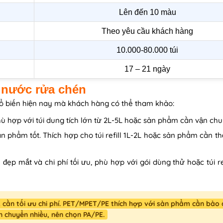
Lên đến 10 màu
Theo yêu cầu khách hàng
10.000-80.000 túi
17 – 21 ngày
 nước rửa chén
 biến hiện nay mà khách hàng có thể tham khảo:
Phù hợp với túi dung tích lớn từ 2L-5L hoặc sản phẩm cần vận chu
phẩm tốt. Thích hợp cho túi refill 1L-2L hoặc sản phẩm cần th
đẹp mắt và chi phí tối ưu, phù hợp với gói dùng thử hoặc túi re
1L cần tối ưu chi phí. PET/MPET/PE thích hợp với sản phẩm cần bảo
ận chuyển nhiều, nên chọn PA/PE.