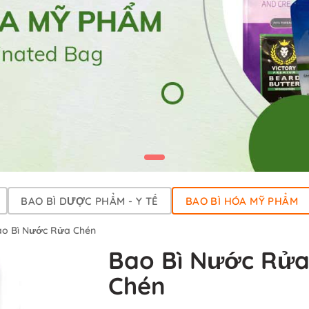
BAO BÌ DƯỢC PHẨM - Y TẾ
BAO BÌ HÓA MỸ PHẨM
ao Bì Nước Rửa Chén
Bao Bì Nước Rử
Chén