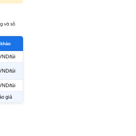
g và số
 khảo
VND/túi
VND/túi
VND/túi
áo giá