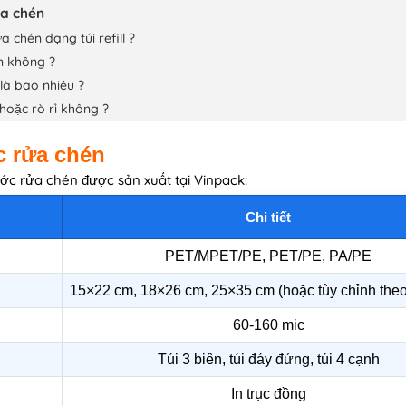
ửa chén
chén dạng túi refill ?
in không ?
 là bao nhiêu ?
hoặc rò rỉ không ?
c rửa chén
ước rửa chén được sản xuất tại Vinpack:
Chi tiết
PET/MPET/PE, PET/PE, PA/PE
15×22 cm, 18×26 cm, 25×35 cm (hoặc tùy chỉnh theo
60-160 mic
Túi 3 biên, túi đáy đứng, túi 4 cạnh
In trục đồng