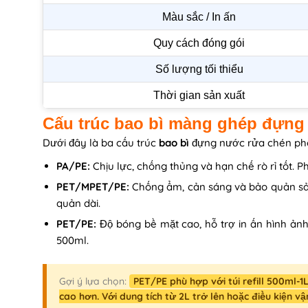
Màu sắc / In ấn
Quy cách đóng gói
Số lượng tối thiểu
Thời gian sản xuất
Cấu trúc bao bì màng ghép đựng
Dưới đây là ba cấu trúc
bao bì
đựng nước rửa chén phổ
PA/PE:
Chịu lực, chống thủng và hạn chế rò rỉ tốt. 
PET/MPET/PE:
Chống ẩm, cản sáng và bảo quản sản 
quản dài.
PET/PE:
Độ bóng bề mặt cao, hỗ trợ in ấn hình ảnh 
500ml.
Gợi ý lựa chọn:
PET/PE phù hợp với túi refill 500ml-
cao hơn. Với dung tích từ 2L trở lên hoặc điều kiện v