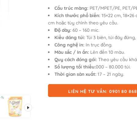
Cấu trúc màng:
PET/MPET/PE, PET/PE
Kích thước phổ biến:
15×22 cm, 18×26 
cm hoặc tùy chỉnh theo yêu cầu.
Độ dày:
60 – 160 mic.
Kiểu dáng túi:
Túi 3 biên, túi đáy đứng, 
Công nghệ in:
In trục đồng.
Màu sắc / In ấn:
Lên đến 10 màu.
Quy cách đóng gói:
Theo yêu cầu khá
Số lượng tối thiểu:
000 – 80.000 túi.
Thời gian sản xuất:
17 – 21 ngày.
LIÊN HỆ TƯ VẤN: 0901 80 86