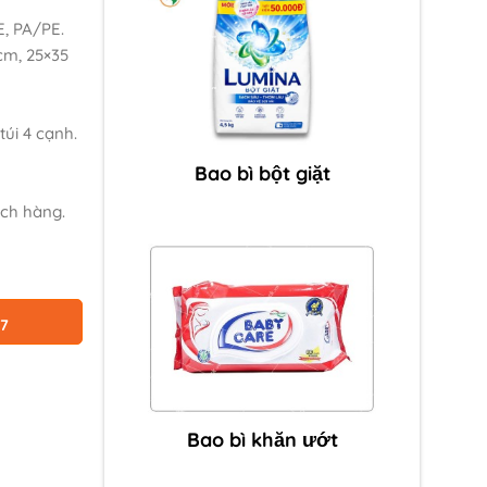
, PA/PE.
cm, 25×35
túi 4 cạnh.
Bao bì bột giặt
ch hàng.
87
Bao bì khăn ướt