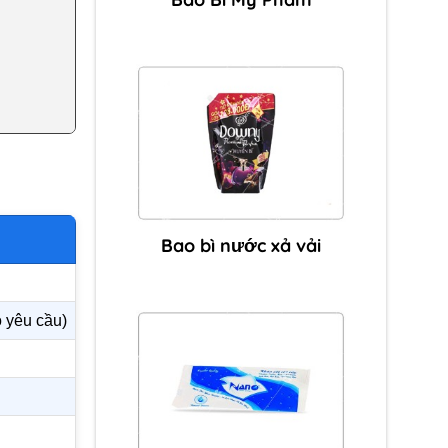
Bao bì nước xả vải
 yêu cầu)