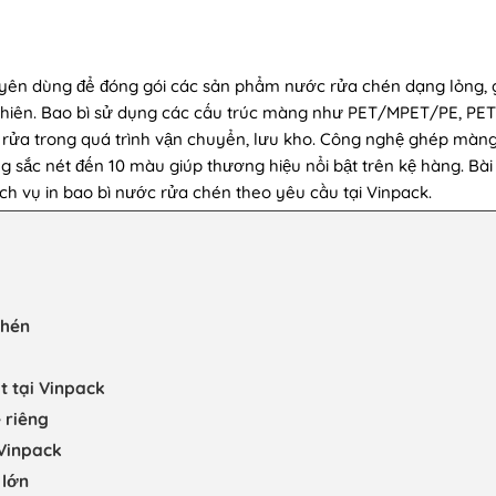
yên dùng để đóng gói các sản phẩm nước rửa chén dạng lỏng, 
nhiên. Bao bì sử dụng các cấu trúc màng như PET/MPET/PE, PE
y rửa trong quá trình vận chuyển, lưu kho. Công nghệ ghép màn
g sắc nét đến 10 màu giúp thương hiệu nổi bật trên kệ hàng. Bài 
ch vụ in bao bì nước rửa chén theo yêu cầu tại Vinpack.
chén
 tại Vinpack
 riêng
 Vinpack
 lớn