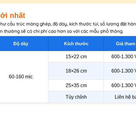
ới nhất
hư cấu trúc màng ghép, độ dày, kích thước túi, số lượng đặt hàn
ớn thường sẽ có chi phí cao hơn so với các mẫu phổ thông.
Độ dày
Kích thước
Giá tham
15×22 cm
600-1.300 
18×26 cm
600-1.300 
60-160 mic
25×35 cm
600-1.300 
Tùy chỉnh
Liên hệ b