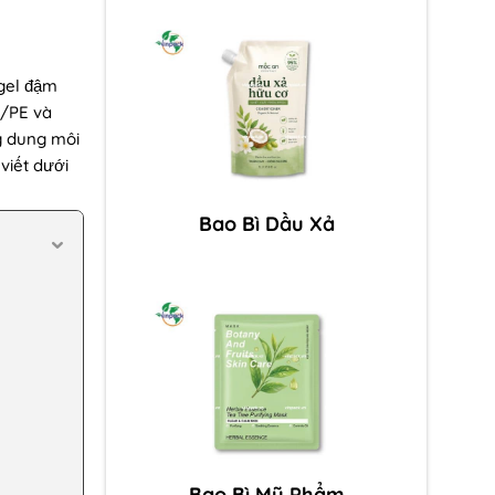
gel đậm
T/PE và
g dung môi
viết dưới
Bao Bì Dầu Xả
Bao Bì Mỹ Phẩm