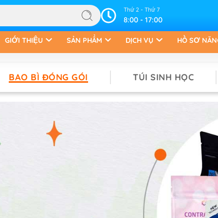
Thứ 2 - Thứ 7
8:00 - 17:00
GIỚI THIỆU
SẢN PHẨM
DỊCH VỤ
HỒ SƠ NĂN
BAO BÌ ĐÓNG GÓI
TÚI SINH HỌC