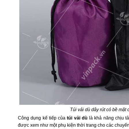
Túi vải dù dây rút có bề mặt 
Công dụng kế tiếp của
túi vải dù
là khả năng chịu t
được xem như một phụ kiện thời trang cho các chuyế