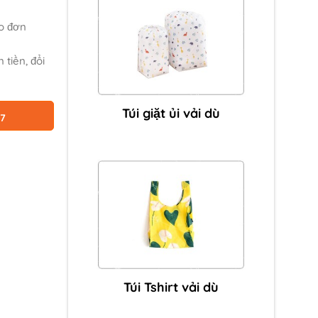
o đơn
 tiền, đổi
Túi giặt ủi vải dù
87
Túi Tshirt vải dù