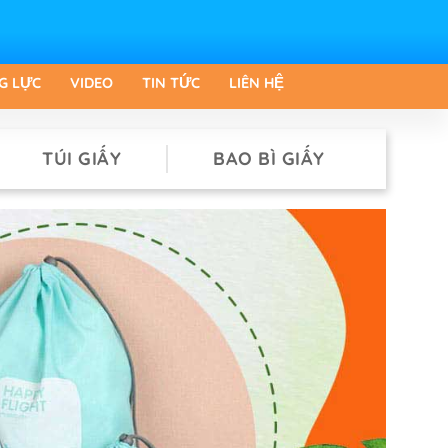
G LỰC
VIDEO
TIN TỨC
LIÊN HỆ
TÚI GIẤY
BAO BÌ GIẤY