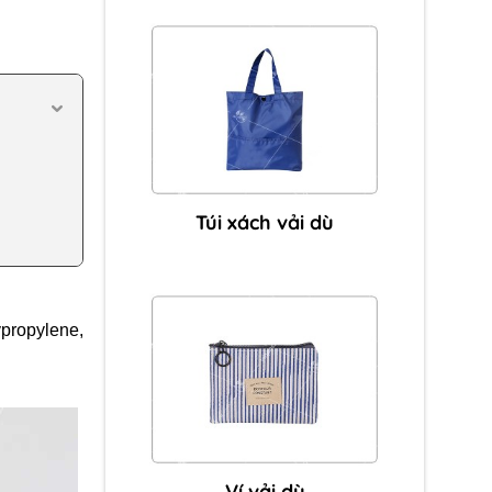
Túi xách vải dù
olypropylene,
Ví vải dù