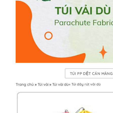
TÚI PP DỆT CÁN MÀNG
Trang chủ
»
Túi vải
»
Túi vải dù
» Túi dây rút vải dù