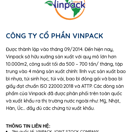
CÔNG TY CỔ PHẦN VINPACK
Được thành lập vào tháng 09/2014. Đến hiện nay,
Vinpack sở hữu xưởng sản xuất với quy mô lớn hơn
10.000m2, công suất tối đa 500 – 700 tấn/ tháng, tập
trung vào 4 mảng sản xuất chính: lĩnh vực sản xuất bao
bì nhựa, túi sinh học, túi vải, bao bì đóng gói và bao bì
giấy đạt chuẩn ISO 22000:2018 và ATTP. Các dòng sản
phẩm của Vinpack đã được phân phối trên toàn quốc
và xuất khẩu ra thị trường nước ngoài như: Mỹ, Nhật,
Hàn, Úc… đầy đủ các chứng từ xuất khẩu.
THÔNG TIN LIÊN HỆ:
Tên quốc tế: VINPACK JOINT STOCK COMPANY