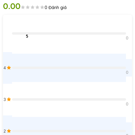
0.00
0 Đánh giá
                                5                                
0    
4
0    
3
0    
2