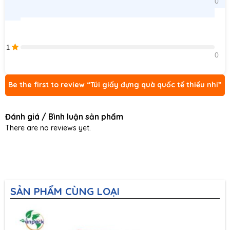
0    
1
0    
Be the first to review “Túi giấy đựng quà quốc tế thiếu nhi”
Đánh giá / Bình luận sản phẩm
There are no reviews yet.
SẢN PHẨM CÙNG LOẠI