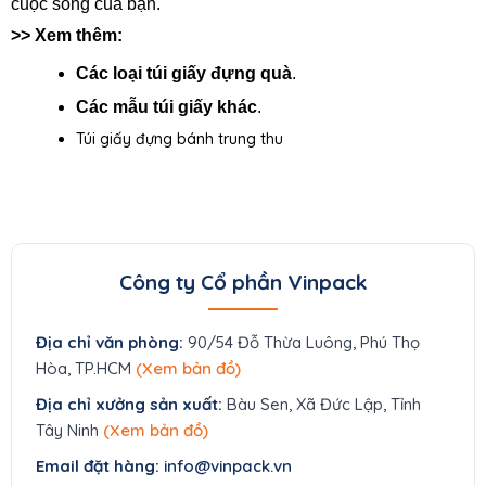
cuộc sống của bạn.
>> Xem thêm:
Các loại túi giấy đựng quà
.
Các mẫu túi giấy khác
.
Túi giấy đựng bánh trung thu
Công ty Cổ phần Vinpack
Địa chỉ văn phòng:
90/54 Đỗ Thừa Luông, Phú Thọ
Hòa, TP.HCM
(Xem bản đồ)
Địa chỉ xưởng sản xuất:
Bàu Sen, Xã Đức Lập, Tỉnh
Tây Ninh
(Xem bản đồ)
Email đặt hàng:
info@vinpack.vn