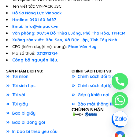
Tên viết tắt: VINPACK JSC
Hồ Sơ Năng Lực Vinpack
Hotline: 0901 80 8687
Emai: Info@vinpack.vn
Văn phòng: 90/54 Đỗ Thừa Luông, Phú Thọ Hòa, TPHCM.
Xưởng sản xuất: Bàu Sen, Xã Đức Lập, Tỉnh Tây Ninh
CEO (kiểm duyệt nội dung)
:
Phan Văn Huy
Mã số thuế:
0312912724
Công bố nguyên liệu
.
SẢN PHẨM DỊCH VỤ:
CHÍNH SÁCH DỊCH VỤ:
Túi nilon
Chính sách đổi trả
Túi sinh học
Chính sách đại lý
Túi vải
Góp ý khiếu nại
Túi giấy
Bảo mật thông tin
CHỨNG NHẬN
Bao bì giấy
Bao bì đóng gói
In bao bì theo yêu cầu