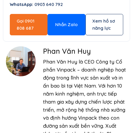
WhatsApp:
0903 640 792
Gọi 0901
Xem hồ sơ
Nhắn Zalo
808 687
năng lực
Phan Văn Huy
Phan Văn Huy là CEO Công ty Cổ
phần Vinpack – doanh nghiệp hoạt
động trong lĩnh vực sản xuất và in
ấn bao bì tại Việt Nam. Với hơn 10
năm kinh nghiệm, anh trực tiếp
tham gia xây dựng chiến lược phát
triển, mở rộng hệ thống nhà xưởng
và định hướng Vinpack theo con
đường sản xuất bền vững. Xuất