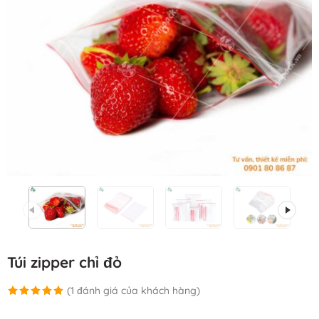
Túi zipper chỉ đỏ
(
1
đánh giá của khách hàng)
5.00
1
trên 5