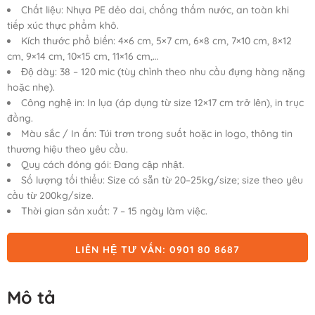
dựa trên
Chất liệu: Nhựa PE dẻo dai, chống thấm nước, an toàn khi
đánh giá
tiếp xúc thực phẩm khô.
Kích thước phổ biến: 4×6 cm, 5×7 cm, 6×8 cm, 7×10 cm, 8×12
cm, 9×14 cm, 10×15 cm, 11×16 cm,…
Độ dày: 38 – 120 mic (tùy chỉnh theo nhu cầu đựng hàng nặng
hoặc nhẹ).
Công nghệ in: In lụa (áp dụng từ size 12×17 cm trở lên), in trục
đồng.
Màu sắc / In ấn: Túi trơn trong suốt hoặc in logo, thông tin
thương hiệu theo yêu cầu.
Quy cách đóng gói: Đang cập nhật.
Số lượng tối thiểu: Size có sẵn từ 20–25kg/size; size theo yêu
cầu từ 200kg/size.
Thời gian sản xuất: 7 – 15 ngày làm việc.
LIÊN HỆ TƯ VẤN: 0901 80 8687
Mô tả