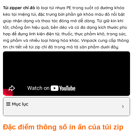
Túi zipper chỉ đỏ
là loại túi nhựa PE trong suốt có đường khóa
kéo tại miệng túi, đặc trưng bởi phần gờ khóa màu đỏ nổi bật
giúp nhận dạng và thao tác đóng mở dễ dàng. Túi giữ kín khí
tốt, chống ẩm hiệu quả, bền dẻo và có đa dạng kích thước phù
hợp để đựng linh kiện điện tử, thuốc, thực phẩm khô, trang sức,
mỹ phẩm và nhiều loại hàng hóa khác. Vinpack cung cấp thông
tin chi tiết về túi zip chỉ đỏ trong mô tả sản phẩm dưới đây.
Mục lục
Đặc điểm thông số in ấn của túi zip