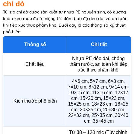
chỉ đỏ
Túi zip chỉ đỏ được sản xuất từ nhựa PE nguyên sinh, có đường
khóa kéo màu đỏ ở miệng túi, đảm bảo độ dẻo dai và an toàn
khi tiếp xúc thực phẩm khô. Dưới đây là các thông số kỹ thuật
phổ biến:
Thông số
Chi tiết
Nhựa PE dẻo dai, chống 
Chất liệu
thấm nước, an toàn khi tiếp 
xúc thực phẩm khô.
4×6 cm, 5×7 cm, 6×8 cm, 
7×10 cm, 8×12 cm, 9×14 cm, 
10×15 cm, 11×16 cm, 12×17 
cm, 15×20 cm, 15×23 cm, 
Kích thước phổ biến
15×25 cm, 18×23 cm, 18×25 
cm, 20×25 cm, 20×30 cm, 
22×32 cm, 25×35 cm, 30×40 
cm, 35×45 cm
Từ 38 – 120 mic (Tùy chỉnh 