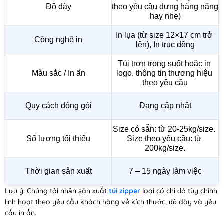
Độ dày
theo yêu cầu đựng hàng nặng 
hay nhẹ)
In lụa (từ size 12×17 cm trở 
Công nghệ in
lên), In trục đồng
Túi trơn trong suốt hoặc in 
Màu sắc / In ấn
logo, thông tin thương hiệu 
theo yêu cầu
Quy cách đóng gói
Đang cập nhật
Size có sẵn: từ 20-25kg/size. 
Số lượng tối thiểu
Size theo yêu cầu: từ 
200kg/size.
Thời gian sản xuất
7 – 15 ngày làm việc
Lưu ý: Chúng tôi nhận sản xuất
túi zipper
loại có chỉ đỏ tùy chỉnh
linh hoạt theo yêu cầu khách hàng về kích thước, độ dày và yêu
cầu in ấn.