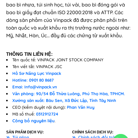
bao bì nhựa, túi sinh học, túi vải, bao bì đóng gói và
bao bì giấy đạt chuẩn ISO 22000:2018 và ATTP. Các
dòng sản phẩm của Vinpack đã được phân phối trên
toàn quốc và xuất khẩu ra thị trường nước ngoài như:
Mỹ, Nhật, Hàn, Úc… đầy đủ các chứng từ xuất khẩu.
THÔNG TIN LIÊN HỆ:
Tên quốc tế: VINPACK JOINT STOCK COMPANY
Tên viết tắt: VINPACK JSC
Hồ Sơ Năng Lực Vinpack
Hotline: 0901 80 8687
Emai: Info@vinpack.vn
Văn phòng: 90/54 Đỗ Thừa Luông, Phú Thọ Hòa, TPHCM.
Xưởng sản xuất: Bàu Sen, Xã Đức Lập, Tỉnh Tây Ninh
CEO (kiểm duyệt nội dung)
:
Phan Văn Huy
Mã số thuế:
0312912724
Công bố nguyên liệu
.
SẢN PHẨM DỊCH VỤ:
CHÍNH SÁCH DỊCH VỤ:
Túi nilon
Chính sách đổi trả