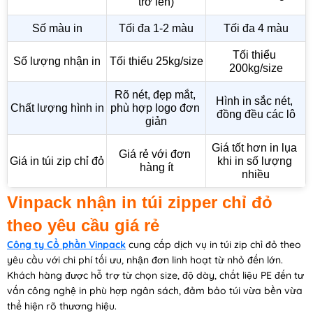
trở lên)
Số màu in
Tối đa 1-2 màu
Tối đa 4 màu
Tối thiểu 
Số lượng nhận in
Tối thiểu 25kg/size
200kg/size
Rõ nét, đẹp mắt, 
Hình in sắc nét, 
Chất lượng hình in
phù hợp logo đơn 
đồng đều các lô
giản
Giá tốt hơn in lụa 
Giá rẻ với đơn 
Giá in túi zip chỉ đỏ
khi in số lượng 
hàng ít
nhiều
Vinpack nhận in túi zipper chỉ đỏ
theo yêu cầu giá rẻ
Công ty Cổ phần Vinpack
cung cấp dịch vụ in túi zip chỉ đỏ theo
yêu cầu với chi phí tối ưu, nhận đơn linh hoạt từ nhỏ đến lớn.
Khách hàng được hỗ trợ từ chọn size, độ dày, chất liệu PE đến tư
vấn công nghệ in phù hợp ngân sách, đảm bảo túi vừa bền vừa
thể hiện rõ thương hiệu.