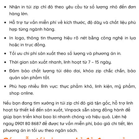
Nhận in túi zip chỉ đỏ theo yêu cầu từ số lượng nhỏ đến đơn
hàng lớn.
Hỗ trợ tư vấn miễn phí về kích thước, độ dày và chất liệu phù
hợp từng ngành hàng.
In logo, thông tin thương hiệu rõ nét bằng công nghệ in lụa
hoặc in trục đồng.
Tối ưu chi phí sản xuất theo số lượng và phương án in.
Thời gian sản xuất nhanh, linh hoạt từ 7 – 15 ngày.
Đảm bảo chất lượng túi dẻo dai, khóa zip chắc chắn, bảo
quản sản phẩm tốt.
Phù hợp nhiều lĩnh vực: thực phẩm khô, linh kiện, mỹ phẩm,
shop online.
Nếu bạn đang tìm xưởng in túi zip chỉ đỏ giá tận gốc, hỗ trợ linh
hoạt từ thiết kế đến sản xuất, Vinpack sẵn sàng đồng hành để
giúp bạn triển khai bao bì nhanh chóng và hiệu quả. Liên hệ
ngay 0901 80 8687 để được tư vấn miễn phí, báo giá chi tiết, lên
phương án in tối ưu theo ngân sách.