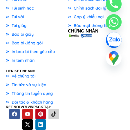
Túi sinh học
Chính sách đại lý
Túi vải
Góp ý khiếu nại
Túi giấy
Bảo mật thông tin
CHỨNG NHẬN
Bao bì giấy
Bao bì đóng gói
In bao bì theo yêu cầu
In tem nhãn
LIÊN KẾT NHANH:
Về chúng tôi
Tin tức và sự kiện
Thông tin tuyển dụng
Đối tác & khách hàng
KẾT NỐI VỚI VINPACK TẠI: