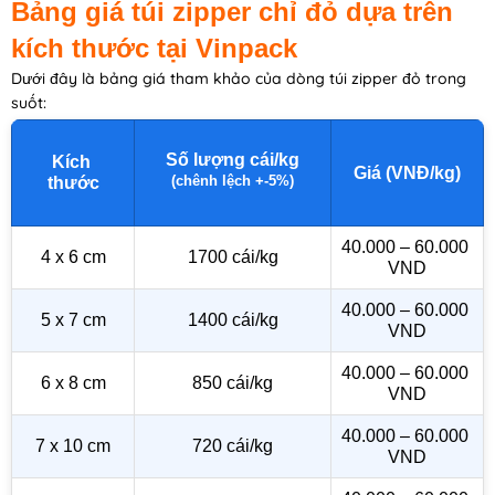
Bảng giá túi zipper chỉ đỏ dựa trên
kích thước tại Vinpack
Dưới đây là bảng giá tham khảo của dòng túi zipper đỏ trong
suốt:
Số lượng cái/kg
Kích 
Giá (VNĐ/kg)
thước
(chênh lệch +-5%)
40.000 – 60.000 
4 x 6 cm
1700 cái/kg
VND
40.000 – 60.000 
5 x 7 cm
1400 cái/kg
VND
40.000 – 60.000 
6 x 8 cm
850 cái/kg
VND
40.000 – 60.000 
7 x 10 cm
720 cái/kg
VND