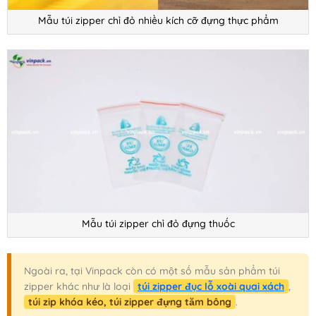
Mẫu túi zipper chỉ đỏ nhiều kích cỡ đựng thực phẩm
Mẫu túi zipper chỉ đỏ đựng thuốc
Ngoài ra, tại Vinpack còn có một số mẫu sản phẩm túi
zipper khác như là loại
túi zipper đục lỗ xoài quai xách
,
túi zip khóa kéo, túi zipper đựng tăm bông
.