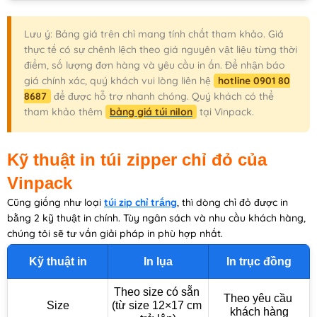
Lưu ý: Bảng giá trên chỉ mang tính chất tham khảo. Giá
thực tế có sự chênh lệch theo giá nguyên vật liệu từng thời
điểm, số lượng đơn hàng và yêu cầu in ấn. Để nhận báo
giá chính xác, quý khách vui lòng liên hệ
hotline 0901 80
8687
để được hỗ trợ nhanh chóng. Quý khách có thể
tham khảo thêm
bảng giá túi nilon
tại Vinpack.
Kỹ thuật in túi zipper chỉ đỏ của
Vinpack
Cũng giống như loại
túi zip chỉ trắng
, thì dòng chỉ đỏ được in
bằng 2 kỹ thuật in chính. Tùy ngân sách và nhu cầu khách hàng,
chúng tôi sẽ tư vấn giải pháp in phù hợp nhất.
Kỹ thuật in
In lụa
In trục đồng
Theo size có sẵn 
Theo yêu cầu 
Size
(từ size 12×17 cm 
khách hàng