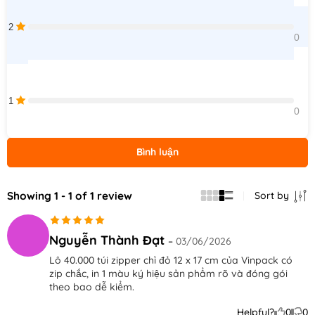
2
0    
1
0    
Bình luận
Showing 1 - 1 of 1 review
Sort by
Được xếp
Nguyễn Thành Đạt
–
03/06/2026
hạng
5
5
Lô 40.000 túi zipper chỉ đỏ 12 x 17 cm của Vinpack có
sao
zip chắc, in 1 màu ký hiệu sản phẩm rõ và đóng gói
theo bao dễ kiểm.
Helpful?
0
0