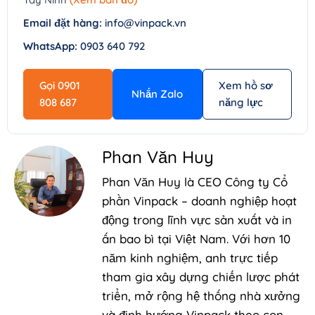
Email đặt hàng:
info@vinpack.vn
WhatsApp:
0903 640 792
Gọi 0901
Xem hồ sơ
Nhắn Zalo
808 687
năng lực
Phan Văn Huy
Phan Văn Huy là CEO Công ty Cổ
phần Vinpack – doanh nghiệp hoạt
động trong lĩnh vực sản xuất và in
ấn bao bì tại Việt Nam. Với hơn 10
năm kinh nghiệm, anh trực tiếp
tham gia xây dựng chiến lược phát
triển, mở rộng hệ thống nhà xưởng
và định hướng Vinpack theo con