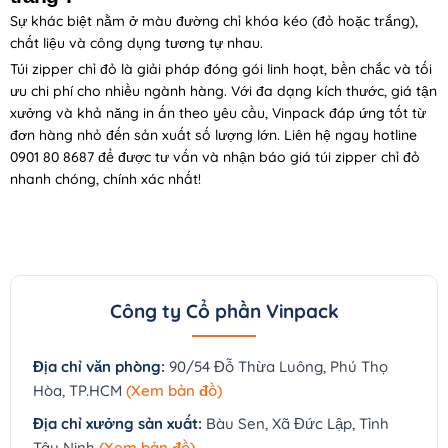
Sự khác biệt nằm ở màu đường chỉ khóa kéo (đỏ hoặc trắng),
chất liệu và công dụng tương tự nhau.
Túi zipper chỉ đỏ là giải pháp đóng gói linh hoạt, bền chắc và tối
ưu chi phí cho nhiều ngành hàng. Với đa dạng kích thước, giá tận
xưởng và khả năng in ấn theo yêu cầu, Vinpack đáp ứng tốt từ
đơn hàng nhỏ đến sản xuất số lượng lớn. Liên hệ ngay hotline
0901 80 8687 để được tư vấn và nhận báo giá túi zipper chỉ đỏ
nhanh chóng, chính xác nhất!
Công ty Cổ phần Vinpack
Địa chỉ văn phòng:
90/54 Đỗ Thừa Luông, Phú Thọ
Hòa, TP.HCM
(Xem bản đồ)
Địa chỉ xưởng sản xuất:
Bàu Sen, Xã Đức Lập, Tỉnh
Tây Ninh
(Xem bản đồ)