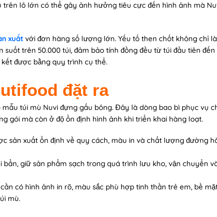
 trên lô lớn có thể gây ảnh hưởng tiêu cực đến hình ảnh mà Nu
ản xuất
với đơn hàng số lượng lớn. Yếu tố then chốt không chỉ là
uốt trên 50.000 túi, đảm bảo tính đồng đều từ túi đầu tiên đến 
ết được bằng quy trình cụ thể.
utifood đặt ra
ho mẫu túi mù Nuvi đựng gấu bông. Đây là dòng bao bì phục vụ c
g gói mà còn ở độ ổn định hình ảnh khi triển khai hàng loạt.
c sản xuất ổn định về quy cách, màu in và chất lượng đường h
ụi bẩn, giữ sản phẩm sạch trong quá trình lưu kho, vận chuyển v
cần có hình ảnh in rõ, màu sắc phù hợp tinh thần trẻ em, bề mặt
úi mù.