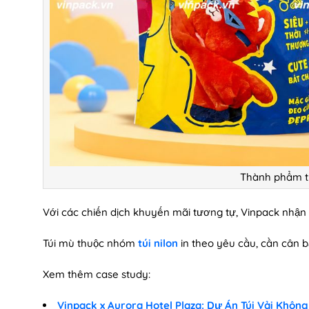
Thành phẩm t
Với các chiến dịch khuyến mãi tương tự, Vinpack nhận
Túi mù thuộc nhóm
túi nilon
in theo yêu cầu, cần cân b
Xem thêm case study:
Vinpack x Aurora Hotel Plaza: Dự Án Túi Vải Không 