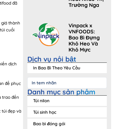
tifood đã
Trường Nga
 giá thành
Vinpack x
túi cuối
VNFOODS:
Bao Bì Đựng
Khô Heo Và
Khô Mực
Dịch vụ nổi bật
hiến dịch
In Bao Bì Theo Yêu Cầu
In tem nhãn
àn để phục
Danh mục sản phẩm
à trao đến
Túi nilon
 túi đẹp và
Túi sinh học
Bao bì đóng gói