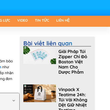
G LỰC
VIDEO
TIN TỨC
LIÊN HỆ
Bài viết liên quan
Giải Pháp Túi
Zipper Chỉ Đỏ
 đảm bảo
Boston Việt
Nam Cho
n
như
Dược Phẩm
iếp nhận
ứng đơn
Vinpack X
Teatime 24h:
Túi Vải Không
Dệt Giữ Nhiệt