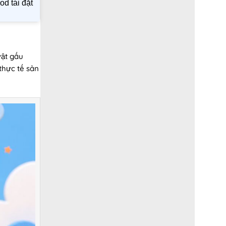
od tái đặt
vật gấu
thực tế sản