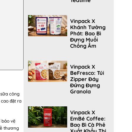
Teatime
Vinpack X
Khánh Tường
Phát: Bao Bì
Đựng Muối
Chống Ẩm
Vinpack X
BeFresco: Túi
Zipper Đáy
Đứng Đựng
Granola
ừ sữa công
cao đặt ra
Vinpack X
EmBé Coffee:
ỉ bảo vệ
Bao Bì Cà Phê
về thương
Xuất Khẩu Thị