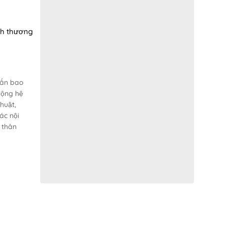
ch thương
 ấn bao
rộng hệ
huật,
ác nội
 thân