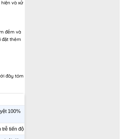
 hiện và xử
iểm đếm và
i đặt thêm
ưới đây tóm
uyệt 100%
trễ tiến độ