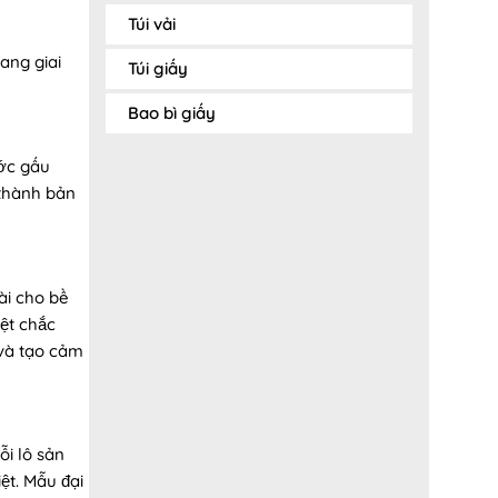
Túi vải
ang giai
Túi giấy
Bao bì giấy
ước gấu
 thành bản
ài cho bề
ệt chắc
 và tạo cảm
ỗi lô sản
ệt. Mẫu đại