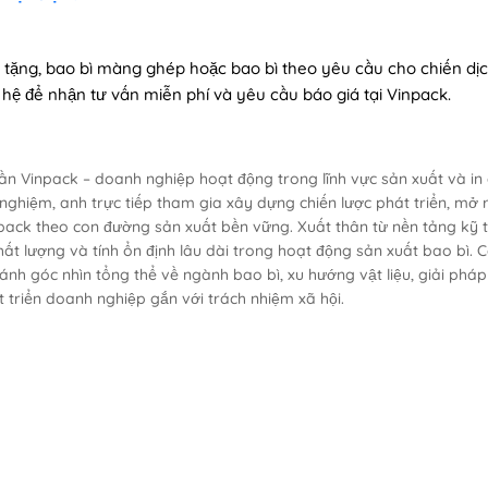
à tặng, bao bì màng ghép hoặc bao bì theo yêu cầu cho chiến dị
n hệ để nhận tư vấn miễn phí và yêu cầu báo giá tại Vinpack.
n Vinpack – doanh nghiệp hoạt động trong lĩnh vực sản xuất và in
 nghiệm, anh trực tiếp tham gia xây dựng chiến lược phát triển, mở 
ack theo con đường sản xuất bền vững. Xuất thân từ nền tảng kỹ t
ất lượng và tính ổn định lâu dài trong hoạt động sản xuất bao bì. C
nh góc nhìn tổng thể về ngành bao bì, xu hướng vật liệu, giải pháp
 triển doanh nghiệp gắn với trách nhiệm xã hội.