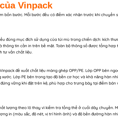
 của Vinpack
gồm bốn bước. Mỗi bước đều có điểm xác nhận trước khi chuyển s
 hiểu đúng mục đích sử dụng của túi mù trong chiến dịch: kích th
à thông tin cần in trên bề mặt. Toàn bộ thông số được tổng hợp
 tư vấn chất liệu.
, Vinpack đề xuất chất liệu màng ghép OPP/PE. Lớp OPP bên ngo
g xước. Lớp PE bên trong tạo độ bền cơ học và khả năng hàn nhi
úi đứng vững khi đặt trên kệ, phù hợp cho trưng bày tại điểm bán
hất lượng theo lô thay vì kiểm tra tổng thể ở cuối dây chuyền. M
ng in (màu sắc, độ nét, vị trí hình ảnh) và độ bền đường hàn nhi