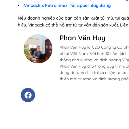
Vinpack x Petrolimex: Túi zipper đáy đứng
Nếu doanh nghiệp của bạn cần sản xuất túi mù, túi qu
hiệu, Vinpack có thể hỗ trợ từ tư vấn đến sản xuất. Liê
Phan Văn Huy
Phan Văn Huy là CEO Công ty Cổ phầ
bì tại Việt Nam. Với hơn 10 năm kinh
thống nhà xưởng và định hướng Vinp
Phan Văn Huy chú trọng quy trình, ch
dung do anh chịu trách nhiệm phản á
thiện môi trường và định hướng phát