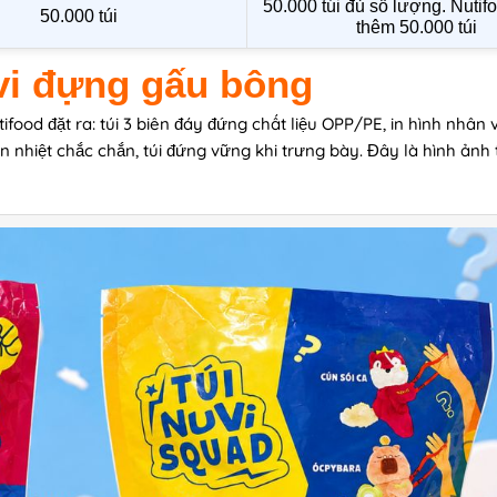
50.000 túi đủ số lượng. Nutifo
50.000 túi
thêm 50.000 túi
vi đựng gấu bông
d đặt ra: túi 3 biên đáy đứng chất liệu OPP/PE, in hình nhân 
 nhiệt chắc chắn, túi đứng vững khi trưng bày. Đây là hình ảnh 