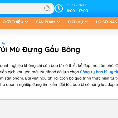
Thứ 2 - Thứ 7
8:00 - 17:00
GIỚI THIỆU
SẢN PHẨM
DỊCH VỤ
HỒ SƠ NĂN
àng
 Túi Mù Đựng Gấu Bông
 doanh nghiệp không chỉ cần bao bì có thiết kế đẹp mà còn phải
hiến dịch khuyến mãi, Nutifood đã lựa chọn
Công ty bao bì uy tí
 sản phẩm. Bài viết này ghi lại toàn bộ quá trình thực hiện từ t
 cho doanh nghiệp đang tìm kiếm đối tác bao bì có năng lực đáp 