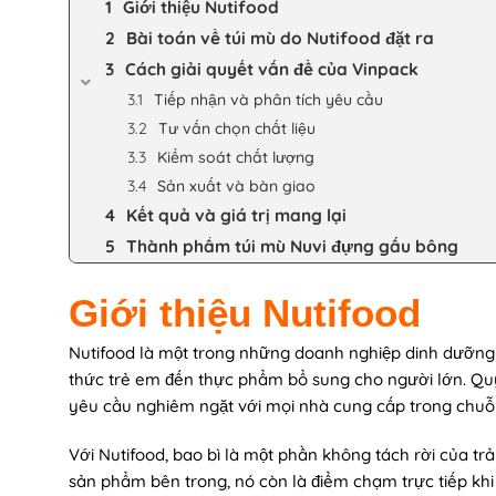
Giới thiệu Nutifood
Bài toán về túi mù do Nutifood đặt ra
Cách giải quyết vấn đề của Vinpack
Tiếp nhận và phân tích yêu cầu
Tư vấn chọn chất liệu
Kiểm soát chất lượng
Sản xuất và bàn giao
Kết quả và giá trị mang lại
Thành phẩm túi mù Nuvi đựng gấu bông
Giới thiệu Nutifood
Nutifood là một trong những doanh nghiệp dinh dưỡng c
thức trẻ em đến thực phẩm bổ sung cho người lớn. Qu
yêu cầu nghiêm ngặt với mọi nhà cung cấp trong chuỗi
Với Nutifood, bao bì là một phần không tách rời của t
sản phẩm bên trong, nó còn là điểm chạm trực tiếp kh