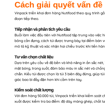
Cách giải quyết vấn đề
Vinpack triển khai đơn hàng Nutifood theo quy trình 
đoạn tiếp theo.
Tiếp nhận và phân tích yêu cầu
Buổi làm việc đầu tiên với Nutifood tập trung vào việc
bông cần đựng, cách túi được trưng bày tại điểm bán v
mô tả kỹ thuật và xác nhận hai chiều trước khi tiến hành
Tư vấn chọn chất liệu
Dựa trên yêu cầu về độ bền và khả năng in ấn sắc nét
mặt bóng, trong suốt, đảm bảo màu in sắc nét và chốn
chắn. Kiểu túi được chọn là túi 3 biên đáy đứng, giúp t
giác bao bì đầy đặn hơn khi cầm trên tay.
Kiểm soát chất lượng
Với đơn hàng 50.000 túi, Vinpack triển khai kiểm soát c
xuất được kiểm tra ba điểm: độ dày màng ghép, chất lượ