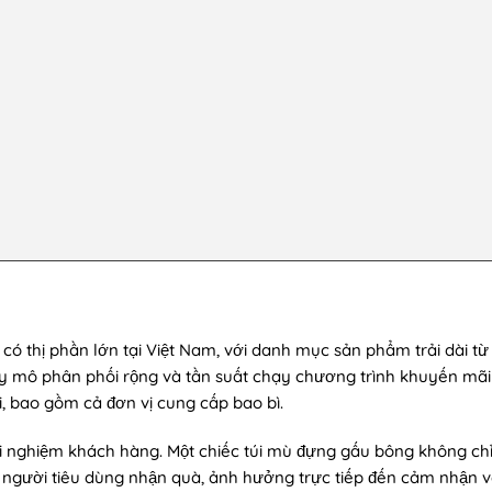
ó thị phần lớn tại Việt Nam, với danh mục sản phẩm trải dài t
y mô phân phối rộng và tần suất chạy chương trình khuyến mãi 
, bao gồm cả đơn vị cung cấp bao bì.
rải nghiệm khách hàng. Một chiếc túi mù đựng gấu bông không ch
i người tiêu dùng nhận quà, ảnh hưởng trực tiếp đến cảm nhận 