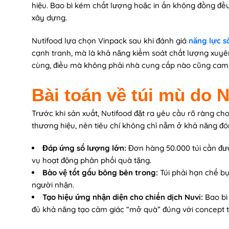
hiệu. Bao bì kém chất lượng hoặc in ấn không đồng đều
xây dựng.
Nutifood lựa chọn Vinpack sau khi đánh giá
năng lực s
cạnh tranh, mà là khả năng kiểm soát chất lượng xuyên s
cùng, điều mà không phải nhà cung cấp nào cũng cam k
Bài toán về túi mù do N
Trước khi sản xuất, Nutifood đặt ra yêu cầu rõ ràng c
thương hiệu, nên tiêu chí không chỉ nằm ở khả năng đón
Đáp ứng số lượng lớn:
Đơn hàng 50.000 túi cần đượ
vụ hoạt động phân phối quà tặng.
Bảo vệ tốt gấu bông bên trong:
Túi phải hạn chế b
người nhận.
Tạo hiệu ứng nhận diện cho chiến dịch Nuvi:
Bao bì 
đủ khả năng tạo cảm giác “mở quà” đúng với concept t