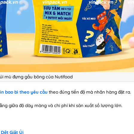
úi mù đựng gấu bông của Nutifood
in bao bì theo yêu cầu
theo đúng tiến độ mà nhãn hàng đặt ra.
ằng giữa độ dày màng và chi phí khi sản xuất số lượng lớn.
Dệt Giặt Ủi