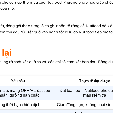
kỳ cho đội ngũ thu mua của Nutifood. Phương pháp này giúp phát
o quy mô.
ết, đóng gói theo từng lô có ghi nhãn rõ ràng để Nutifood dễ k
 thu đầy đủ. Kết quả vận hành tốt là lý do Nutifood tiếp tục tá
lại
 cùng rà soát kết quả so với các chỉ số cam kết ban đầu. Bảng d
Yêu cầu
Thực tế đạt được
 màu, màng OPP/PE đạt tiêu
Đạt toàn bộ – Nutifood phê d
huẩn, đường hàn chắc
mẫu kiểm tra
ng thời hạn chiến dịch
Giao đúng hạn, không phát sinh 