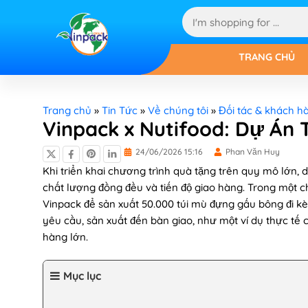
TRANG CHỦ
Trang chủ
»
Tin Tức
»
Về chúng tôi
»
Đối tác & khách h
Vinpack x Nutifood: Dự Án
24/06/2026 15:16
Phan Văn Huy
Khi triển khai chương trình quà tặng trên quy mô lớn,
chất lượng đồng đều và tiến độ giao hàng. Trong một c
Vinpack để sản xuất 50.000 túi mù đựng gấu bông đi kèm
yêu cầu, sản xuất đến bàn giao, như một ví dụ thực tế
hàng lớn.
Mục lục