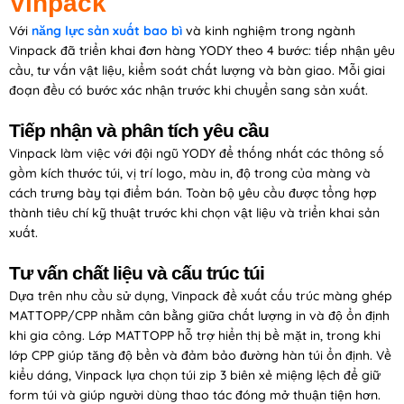
Vinpack
Với
năng lực sản xuất bao bì
và kinh nghiệm trong ngành
Vinpack đã triển khai đơn hàng YODY theo 4 bước: tiếp nhận yêu
cầu, tư vấn vật liệu, kiểm soát chất lượng và bàn giao. Mỗi giai
đoạn đều có bước xác nhận trước khi chuyển sang sản xuất.
Tiếp nhận và phân tích yêu cầu
Vinpack làm việc với đội ngũ YODY để thống nhất các thông số
gồm kích thước túi, vị trí logo, màu in, độ trong của màng và
cách trưng bày tại điểm bán. Toàn bộ yêu cầu được tổng hợp
thành tiêu chí kỹ thuật trước khi chọn vật liệu và triển khai sản
xuất.
Tư vấn chất liệu và cấu trúc túi
Dựa trên nhu cầu sử dụng, Vinpack đề xuất cấu trúc màng ghép
MATTOPP/CPP nhằm cân bằng giữa chất lượng in và độ ổn định
khi gia công. Lớp MATTOPP hỗ trợ hiển thị bề mặt in, trong khi
lớp CPP giúp tăng độ bền và đảm bảo đường hàn túi ổn định. Về
kiểu dáng, Vinpack lựa chọn túi zip 3 biên xẻ miệng lệch để giữ
form túi và giúp người dùng thao tác đóng mở thuận tiện hơn.