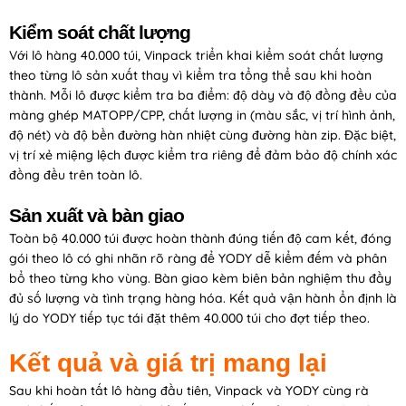
Kiểm soát chất lượng
Với lô hàng 40.000 túi, Vinpack triển khai kiểm soát chất lượng
theo từng lô sản xuất thay vì kiểm tra tổng thể sau khi hoàn
thành. Mỗi lô được kiểm tra ba điểm: độ dày và độ đồng đều của
màng ghép MATOPP/CPP, chất lượng in (màu sắc, vị trí hình ảnh,
độ nét) và độ bền đường hàn nhiệt cùng đường hàn zip. Đặc biệt,
vị trí xẻ miệng lệch được kiểm tra riêng để đảm bảo độ chính xác
đồng đều trên toàn lô.
Sản xuất và bàn giao
Toàn bộ 40.000 túi được hoàn thành đúng tiến độ cam kết, đóng
gói theo lô có ghi nhãn rõ ràng để YODY dễ kiểm đếm và phân
bổ theo từng kho vùng. Bàn giao kèm biên bản nghiệm thu đầy
đủ số lượng và tình trạng hàng hóa. Kết quả vận hành ổn định là
lý do YODY tiếp tục tái đặt thêm 40.000 túi cho đợt tiếp theo.
Kết quả và giá trị mang lại
Sau khi hoàn tất lô hàng đầu tiên, Vinpack và YODY cùng rà