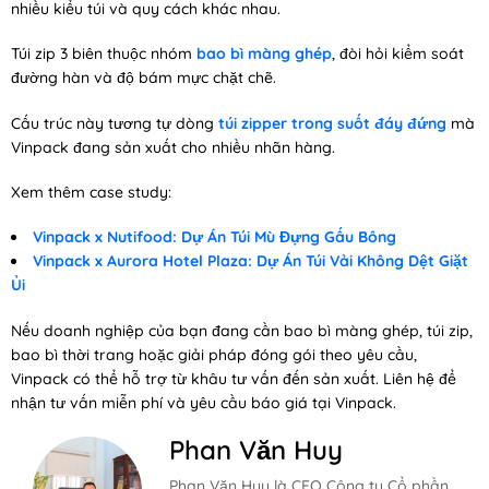
nhiều kiểu túi và quy cách khác nhau.
Túi zip 3 biên thuộc nhóm
bao bì màng ghép
, đòi hỏi kiểm soát
đường hàn và độ bám mực chặt chẽ.
Cấu trúc này tương tự dòng
túi zipper trong suốt đáy đứng
mà
Vinpack đang sản xuất cho nhiều nhãn hàng.
Xem thêm case study:
Vinpack x Nutifood: Dự Án Túi Mù Đựng Gấu Bông
Vinpack x Aurora Hotel Plaza: Dự Án Túi Vải Không Dệt Giặt
Ủi
Nếu doanh nghiệp của bạn đang cần bao bì màng ghép, túi zip,
bao bì thời trang hoặc giải pháp đóng gói theo yêu cầu,
Vinpack có thể hỗ trợ từ khâu tư vấn đến sản xuất. Liên hệ để
nhận tư vấn miễn phí và yêu cầu báo giá tại Vinpack.
Phan Văn Huy
Phan Văn Huy là CEO Công ty Cổ phần