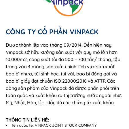
CÔNG TY CỔ PHẦN VINPACK
Được thành lập vào tháng 09/2014. Đến hiện nay,
Vinpack sở hữu xưởng sản xuất với quy mô lớn hơn
10.000m2, công suất tối đa 500 – 700 tấn/ tháng, tập
trung vào 4 mảng sản xuất chính: lĩnh vực sản xuất
bao bì nhựa, túi sinh học, túi vải, bao bì đóng gói và
bao bì giấy đạt chuẩn ISO 22000:2018 và ATTP. Các
dòng sản phẩm của Vinpack đã được phân phối trên
toàn quốc và xuất khẩu ra thị trường nước ngoài như:
Mỹ, Nhật, Hàn, Úc… đầy đủ các chứng từ xuất khẩu.
THÔNG TIN LIÊN HỆ:
Tên quốc tế: VINPACK JOINT STOCK COMPANY