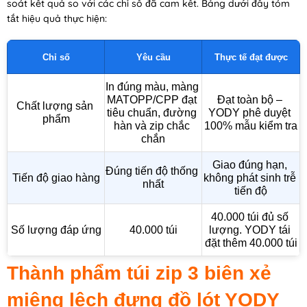
soát kết quả so với các chỉ số đã cam kết. Bảng dưới đây tóm
tắt hiệu quả thực hiện:
Chỉ số
Yêu cầu
Thực tế đạt được
In đúng màu, màng 
MATOPP/CPP đạt 
Đạt toàn bộ – 
Chất lượng sản 
tiêu chuẩn, đường 
YODY phê duyệt 
phẩm
hàn và zip chắc 
100% mẫu kiểm tra
chắn
Giao đúng hạn, 
Đúng tiến độ thống 
Tiến độ giao hàng
không phát sinh trễ 
nhất
tiến độ
40.000 túi đủ số 
Số lượng đáp ứng
40.000 túi
lượng. YODY tái 
đặt thêm 40.000 túi
Thành phẩm túi zip 3 biên xẻ
miệng lệch đựng đồ lót YODY