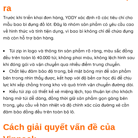
ra
Trước khi triển khai đơn hàng, YODY xác định rõ các tiêu chí cho
mẫu bao bì đựng đồ lót. Đây là nhóm sản phẩm có yêu cầu cao
về hình thức và tính tiện dụng, vì bao bì không chỉ để chứa đựng
mà còn hỗ trợ bán hàng.
Túi zip in logo và thông tin sản phẩm rõ ràng, màu sắc đồng
đều trên toàn lô 40.000 túi, không phai màu, không lệch hình sau
khi đóng gói và vận chuyển qua nhiều điểm trung chuyển.
Chất liệu đảm bảo độ trong, bề mặt bóng mịn để sản phẩm
bên trong nhìn thấy được, kết hợp với độ bền cơ học đủ để chịu
lực khi xếp chồng trong kho và quá trình vận chuyển đường dài.
Kiểu túi zip có thiết kế xẻ miệng lệch, tạo thuận lợi cho khách
hàng mở túi dễ dàng, đồng thời giữ sản phẩm gọn gàng bên
trong, yêu cầu về hàn nhiệt và độ chính xác của đường xẻ cần
đảm bảo đồng đều trên toàn bộ lô.
Cách giải quyết vấn đề của