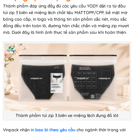
Thành phẩm đáp ứng đầy đủ các yêu cầu YODY đặt ra từ đầu:
túi zip 3 biên xẻ miệng lệch chất liệu MATTOPP/CPP, bề mặt mờ
bóng cao cấp, in logo và thông tin sản phẩm sắc nét, màu sắc
đồng đều trên toàn lô, đường hàn chắc chắn và miệng zip mượt
mà. Dưới đây là hình ảnh thực tế sản phẩm sau khi hoàn thiện.
Thành phẩm túi zip 3 biên xe miệng lệch đụng đồ lót
Vinpack nhận
in bao bì theo yêu cầu
cho ngành thời trang với