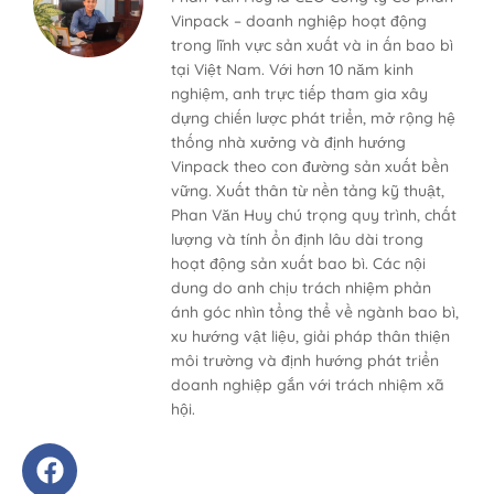
Vinpack – doanh nghiệp hoạt động
trong lĩnh vực sản xuất và in ấn bao bì
tại Việt Nam. Với hơn 10 năm kinh
nghiệm, anh trực tiếp tham gia xây
dựng chiến lược phát triển, mở rộng hệ
thống nhà xưởng và định hướng
Vinpack theo con đường sản xuất bền
vững. Xuất thân từ nền tảng kỹ thuật,
Phan Văn Huy chú trọng quy trình, chất
lượng và tính ổn định lâu dài trong
hoạt động sản xuất bao bì. Các nội
dung do anh chịu trách nhiệm phản
ánh góc nhìn tổng thể về ngành bao bì,
xu hướng vật liệu, giải pháp thân thiện
môi trường và định hướng phát triển
doanh nghiệp gắn với trách nhiệm xã
hội.