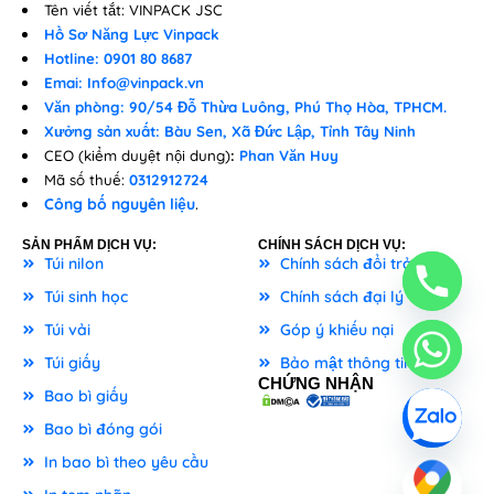
Tên viết tắt: VINPACK JSC
Hồ Sơ Năng Lực Vinpack
Hotline: 0901 80 8687
Emai: Info@vinpack.vn
Văn phòng: 90/54 Đỗ Thừa Luông, Phú Thọ Hòa, TPHCM.
Xưởng sản xuất: Bàu Sen, Xã Đức Lập, Tỉnh Tây Ninh
CEO (kiểm duyệt nội dung)
:
Phan Văn Huy
Mã số thuế:
0312912724
Công bố nguyên liệu
.
SẢN PHẨM DỊCH VỤ:
CHÍNH SÁCH DỊCH VỤ:
Túi nilon
Chính sách đổi trả
Túi sinh học
Chính sách đại lý
Túi vải
Góp ý khiếu nại
Túi giấy
Bảo mật thông tin
CHỨNG NHẬN
Bao bì giấy
Bao bì đóng gói
In bao bì theo yêu cầu