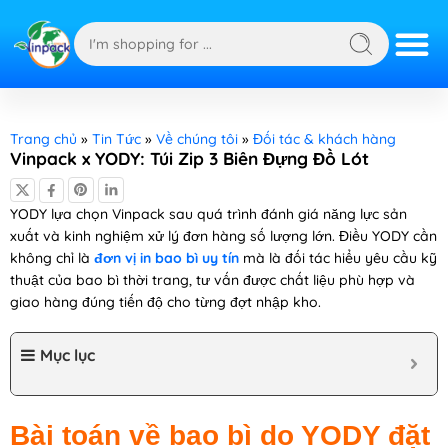
Trang chủ
»
Tin Tức
»
Về chúng tôi
»
Đối tác & khách hàng
Vinpack x YODY: Túi Zip 3 Biên Đựng Đồ Lót
YODY lựa chọn Vinpack sau quá trình đánh giá năng lực sản
xuất và kinh nghiệm xử lý đơn hàng số lượng lớn. Điều YODY cần
không chỉ là
đơn vị in bao bì uy tín
mà là đối tác hiểu yêu cầu kỹ
thuật của bao bì thời trang, tư vấn được chất liệu phù hợp và
giao hàng đúng tiến độ cho từng đợt nhập kho.
Mục lục
Bài toán về bao bì do YODY đặt