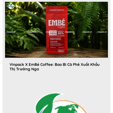
Vinpack X EmBé Coffee: Bao Bì Cà Phê Xuất Khẩu
Thị Trường Nga