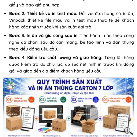
giấy và báo giá phù hợp.
Bước 2. Thiết kế và in test màu:
Đối với đơn hàng có in ấn,
Vinpack thiết kế file mẫu và in test màu thực tế để khách
hàng xác nhận trước khi sản xuất đại trà.
Bước 3. In ấn và gia công sau in
: Tiến hành in ấn theo công
nghệ đã chọn, sau đó cán màng, bế tạo hình và dán thùng
theo kiểu dáng yêu cầu.
Bước 4. Kiểm tra chất lượng và giao hàng:
Từng lô thùng
được kiểm tra độ chịu lực, độ sắc nét hình in trước khi đóng
gói và giao đến địa điểm khách hàng yêu cầu.