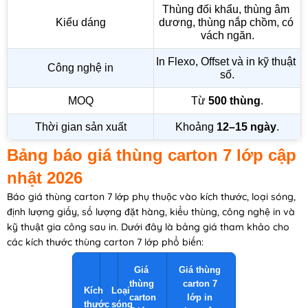
Thùng đối khẩu, thùng âm 
Kiểu dáng
dương, thùng nắp chồm, có 
vách ngăn.
In Flexo, Offset và in kỹ thuật 
Công nghệ in
số.
MOQ
Từ 
500 thùng
.
Thời gian sản xuất
Khoảng 
12–15 ngày
.
Bảng báo giá thùng carton 7 lớp cập
nhật 2026
Báo giá thùng carton 7 lớp phụ thuộc vào kích thước, loại sóng,
định lượng giấy, số lượng đặt hàng, kiểu thùng, công nghệ in và
kỹ thuật gia công sau in. Dưới đây là bảng giá tham khảo cho
các kích thước thùng carton 7 lớp phổ biến:
Giá 
Giá thùng 
thùng 
carton 7 
Kích 
Loại 
carton 
lớp in 
thước
sóng