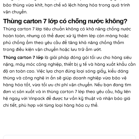
bảo thùng vừa khít, hạn chế xô lệch hàng hóa trong quá trình
vận chuyển.
Thùng carton 7 lớp có chống nước không?
Thùng carton 7 lớp tiêu chuẩn không có khả năng chống nước
hoàn toàn, nhưng có thể được xử lý thêm lớp cán màng hoặc
phủ chống ẩm theo yêu cầu để tăng khả năng chống thấm
trong điều kiện vận chuyển hoặc lưu trữ ẩm ướt.
Thùng carton 7 lớp
là giải pháp đóng gói tối ưu cho hàng siêu
nặng, máy móc công nghiệp, thiết bị y tế và hàng xuất khẩu cần
độ an toàn cao. Việc lựa chọn đúng loại sóng giấy, kiểu dáng
thùng và công nghệ in ấn sẽ giúp doanh nghiệp vừa bảo vệ
hàng hóa tốt, vừa tối ưu chi phí vận chuyển. Nếu bạn đang tìm
đơn vị sản xuất và in thùng carton 7 lớp theo yêu cầu, hãy liên
hệ ngay với Vinpack để được tư vấn kỹ thuật và nhận báo giá
chi tiết, phù hợp với từng loại hàng hóa cụ thể.