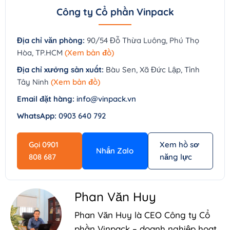
Công ty Cổ phần Vinpack
Địa chỉ văn phòng:
90/54 Đỗ Thừa Luông, Phú Thọ
Hòa, TP.HCM
(Xem bản đồ)
Địa chỉ xưởng sản xuất:
Bàu Sen, Xã Đức Lập, Tỉnh
Tây Ninh
(Xem bản đồ)
Email đặt hàng:
info@vinpack.vn
WhatsApp:
0903 640 792
Gọi 0901
Xem hồ sơ
Nhắn Zalo
808 687
năng lực
Phan Văn Huy
Phan Văn Huy là CEO Công ty Cổ
phần Vinpack – doanh nghiệp hoạt