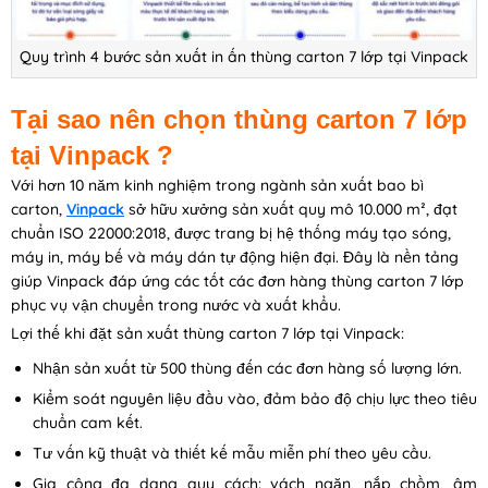
Quy trình 4 bước sản xuất in ấn thùng carton 7 lớp tại Vinpack
Tại sao nên chọn thùng carton 7 lớp
tại Vinpack ?
Với hơn 10 năm kinh nghiệm trong ngành sản xuất bao bì
carton,
Vinpack
sở hữu xưởng sản xuất quy mô 10.000 m², đạt
chuẩn ISO 22000:2018, được trang bị hệ thống máy tạo sóng,
máy in, máy bế và máy dán tự động hiện đại. Đây là nền tảng
giúp Vinpack đáp ứng các tốt các đơn hàng thùng carton 7 lớp
phục vụ vận chuyển trong nước và xuất khẩu.
Lợi thế khi đặt sản xuất thùng carton 7 lớp tại Vinpack:
Nhận sản xuất từ 500 thùng đến các đơn hàng số lượng lớn.
Kiểm soát nguyên liệu đầu vào, đảm bảo độ chịu lực theo tiêu
chuẩn cam kết.
Tư vấn kỹ thuật và thiết kế mẫu miễn phí theo yêu cầu.
Gia công đa dạng quy cách: vách ngăn, nắp chồm, âm