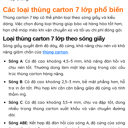
Các loại thùng carton 7 lớp phổ biến
Thùng carton 7 lớp có thể phân loại theo sóng giấy và kiểu
dáng. Việc chọn đúng loại thùng giúp bảo vệ hàng hóa tốt hơn,
hạn chế móp méo khi vận chuyển xa và tối ưu chi phí đóng gói.
Loại thùng carton 7 lớp theo sóng giấy
Sóng giấy quyết định độ dày, độ cứng, khả năng chịu nén và khả
năng giảm chấn của
thùng carton
.
Sóng A
: Có độ cao khoảng 4,5–5 mm, khả năng đàn hồi và
chịu nén tốt. Thường dùng làm một lớp sóng trong các cấu
trúc thùng carton hàng nặng.
Sóng B
: Có độ cao khoảng 2,5–3 mm, bề mặt phẳng hơn, hỗ
trợ in ấn tốt. Phù hợp khi cần cân bằng giữa độ cứng và tính
thẩm mỹ.
Sóng C
: Có độ cao khoảng 3,5–4 mm, chịu va đập tốt, dùng
nhiều trong thùng carton xuất khẩu và vận chuyển đường
dài.
Sóng ABE:
Kết hợp độ đàn hồi của sóng A, độ cứng của sóng