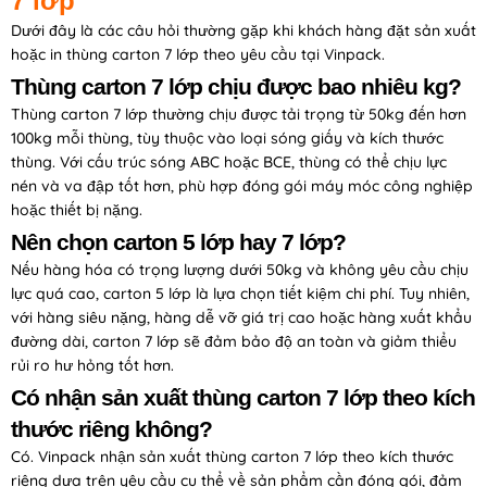
7 lớp
Dưới đây là các câu hỏi thường gặp khi khách hàng đặt sản xuất
hoặc in thùng carton 7 lớp theo yêu cầu tại Vinpack.
Thùng carton 7 lớp chịu được bao nhiêu kg?
Thùng carton 7 lớp thường chịu được tải trọng từ 50kg đến hơn
100kg mỗi thùng, tùy thuộc vào loại sóng giấy và kích thước
thùng. Với cấu trúc sóng ABC hoặc BCE, thùng có thể chịu lực
nén và va đập tốt hơn, phù hợp đóng gói máy móc công nghiệp
hoặc thiết bị nặng.
Nên chọn carton 5 lớp hay 7 lớp?
Nếu hàng hóa có trọng lượng dưới 50kg và không yêu cầu chịu
lực quá cao, carton 5 lớp là lựa chọn tiết kiệm chi phí. Tuy nhiên,
với hàng siêu nặng, hàng dễ vỡ giá trị cao hoặc hàng xuất khẩu
đường dài, carton 7 lớp sẽ đảm bảo độ an toàn và giảm thiểu
rủi ro hư hỏng tốt hơn.
Có nhận sản xuất thùng carton 7 lớp theo kích
thước riêng không?
Có. Vinpack nhận sản xuất thùng carton 7 lớp theo kích thước
riêng dựa trên yêu cầu cụ thể về sản phẩm cần đóng gói, đảm