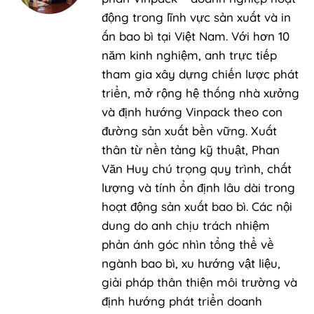
động trong lĩnh vực sản xuất và in
ấn bao bì tại Việt Nam. Với hơn 10
năm kinh nghiệm, anh trực tiếp
tham gia xây dựng chiến lược phát
triển, mở rộng hệ thống nhà xưởng
và định hướng Vinpack theo con
đường sản xuất bền vững. Xuất
thân từ nền tảng kỹ thuật, Phan
Văn Huy chú trọng quy trình, chất
lượng và tính ổn định lâu dài trong
hoạt động sản xuất bao bì. Các nội
dung do anh chịu trách nhiệm
phản ánh góc nhìn tổng thể về
ngành bao bì, xu hướng vật liệu,
giải pháp thân thiện môi trường và
định hướng phát triển doanh