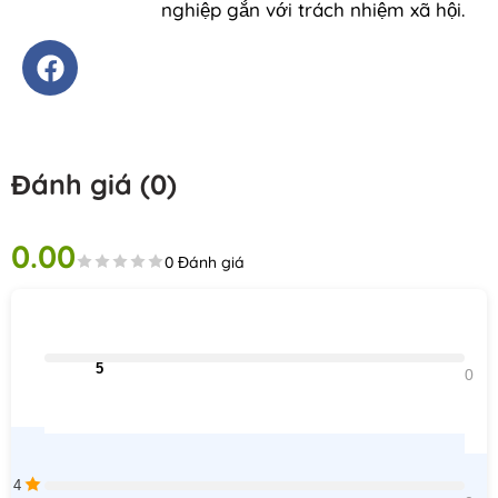
nghiệp gắn với trách nhiệm xã hội.
Đánh giá (0)
0.00
0 Đánh giá
                                5                                
0    
4