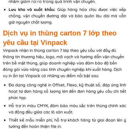
nhằm giảm rủi ro trong quá trình vận chuyển.
Lưu kho và xuất khẩu:
Giúp hàng hóa chịu được việc xếp
chồng, vận chuyển đường dài và bảo quản lâu dài mà vẫn
giữ nguyên chất lượng.
Dịch vụ in thùng carton 7 lớp theo
yêu cầu tại Vinpack
Vinpack nhận in thùng carton 7 lớp theo yêu cầu với đầy đủ
thông tin thương hiệu, logo, mã vạch và hướng dẫn vận chuyển
trên bề mặt thùng, giúp doanh nghiệp vừa đảm bảo độ bền
đóng gói vừa nâng cao tính chuyên nghiệp khi xuất hàng. Dịch
vụ in ấn tại Vinpack có những ưu điểm nổi bật sau:
Đa dạng công nghệ in Offset, Flexo, kỹ thuật số, đáp ứng linh
hoạt từ đơn hàng số lượng lớn đến đơn hàng yêu cầu chi tiết
phức tạp.
Hỗ trợ in màu CMYK, đảm bảo màu sắc trên thùng chính xác
và đồng đều giữa các lô sản xuất.
Thiết kế mẫu miễn phí, hỗ trợ khách hàng từ giai đoạn lên ý
tưởng đến hoàn thiện file in.