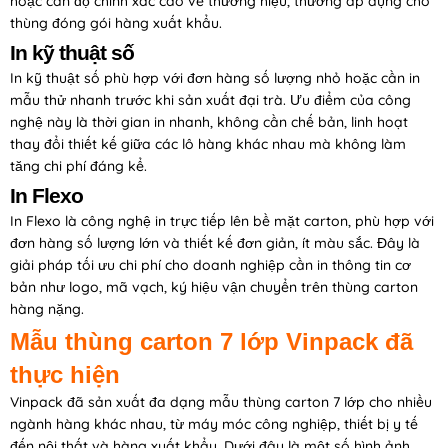
hoặc cần độ chính xác cao về thương hiệu, thường áp dụng cho
thùng đóng gói hàng xuất khẩu.
In kỹ thuật số
In kỹ thuật số phù hợp với đơn hàng số lượng nhỏ hoặc cần in
mẫu thử nhanh trước khi sản xuất đại trà. Ưu điểm của công
nghệ này là thời gian in nhanh, không cần chế bản, linh hoạt
thay đổi thiết kế giữa các lô hàng khác nhau mà không làm
tăng chi phí đáng kể.
In Flexo
In Flexo là công nghệ in trực tiếp lên bề mặt carton, phù hợp với
đơn hàng số lượng lớn và thiết kế đơn giản, ít màu sắc. Đây là
giải pháp tối ưu chi phí cho doanh nghiệp cần in thông tin cơ
bản như logo, mã vạch, ký hiệu vận chuyển trên thùng carton
hàng nặng.
Mẫu thùng carton 7 lớp Vinpack đã
thực hiện
Vinpack đã sản xuất đa dạng mẫu thùng carton 7 lớp cho nhiều
ngành hàng khác nhau, từ máy móc công nghiệp, thiết bị y tế
đến nội thất và hàng xuất khẩu. Dưới đây là một số hình ảnh