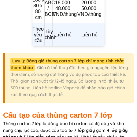
ABC 
18.000-
20.000-
80 x 
/ 
48.000 
50.000 
80 
BCE
VND/thùng
VND/thùng
cm
Theo 
Tùy 
yêu 
Liên hệ
Liên hệ
chỉnh
cầu
Lưu ý: Bảng giá thùng carton 7 lớp chỉ mang tính chất
tham khảo
. Giá có thể thay đổi theo giá nguyên liệu từng
thời điểm, số lượng đặt hàng và độ phức tạp của thiết kế.
Thời gian sản xuất từ 12–15 ngày. Số lượng in tối thiểu từ
500 thùng. Liên hệ hotline Vinpack để nhận báo giá chính
xác theo quy cách thực tế.
Cấu tạo của thùng carton 7 lớp
Thùng carton 7 lớp là dòng bao bì carton có độ dày và khả
năng chịu lực cao, được cấu tạo từ
7 lớp giấy
gồm
4 lớp giấy
phẳng và 3 lớp giấy sóng
xếp xen kẽ. Nhờ kết cấu nhiều lớp,