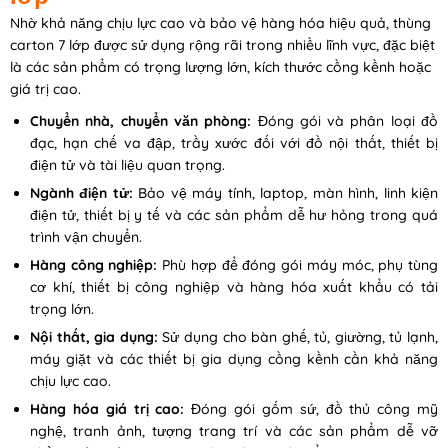
Nhờ khả năng chịu lực cao và bảo vệ hàng hóa hiệu quả, thùng
carton 7 lớp được sử dụng rộng rãi trong nhiều lĩnh vực, đặc biệt
là các sản phẩm có trọng lượng lớn, kích thước cồng kềnh hoặc
giá trị cao.
Chuyển nhà, chuyển văn phòng:
Đóng gói và phân loại đồ
đạc, hạn chế va đập, trầy xước đối với đồ nội thất, thiết bị
điện tử và tài liệu quan trọng.
Ngành điện tử:
Bảo vệ máy tính, laptop, màn hình, linh kiện
điện tử, thiết bị y tế và các sản phẩm dễ hư hỏng trong quá
trình vận chuyển.
Hàng công nghiệp:
Phù hợp để đóng gói máy móc, phụ tùng
cơ khí, thiết bị công nghiệp và hàng hóa xuất khẩu có tải
trọng lớn.
Nội thất, gia dụng:
Sử dụng cho bàn ghế, tủ, giường, tủ lạnh,
máy giặt và các thiết bị gia dụng cồng kềnh cần khả năng
chịu lực cao.
Hàng hóa giá trị cao:
Đóng gói gốm sứ, đồ thủ công mỹ
nghệ, tranh ảnh, tượng trang trí và các sản phẩm dễ vỡ