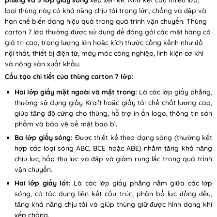
loại thùng này có khả năng chịu tải trọng lớn, chống va đập và
hạn chế biến dạng hiệu quả trong quá trình vận chuyển. Thùng
carton 7 lớp thường được sử dụng để đóng gói các mặt hàng có
giá trị cao, trọng lượng lớn hoặc kích thước cồng kềnh như đồ
nội thất, thiết bị điện tử, máy móc công nghiệp, linh kiện cơ khí
và nông sản xuất khẩu.
Cấu tạo chi tiết của thùng carton 7 lớp:
Hai lớp giấy mặt ngoài và mặt trong:
Là các lớp giấy phẳng,
thường sử dụng giấy Kraft hoặc giấy tái chế chất lượng cao,
giúp tăng độ cứng cho thùng, hỗ trợ in ấn logo, thông tin sản
phẩm và bảo vệ bề mặt bao bì.
Ba lớp giấy sóng:
Được thiết kế theo dạng sóng (thường kết
hợp các loại sóng ABC, BCE hoặc ABE) nhằm tăng khả năng
chịu lực, hấp thụ lực va đập và giảm rung lắc trong quá trình
vận chuyển.
Hai lớp giấy lót:
Là các lớp giấy phẳng nằm giữa các lớp
sóng, có tác dụng liên kết cấu trúc, phân bổ lực đồng đều,
tăng khả năng chịu tải và giúp thùng giữ được hình dạng khi
xếp chồng.