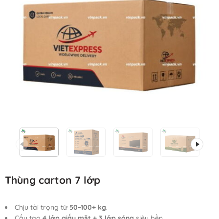
Thùng carton 7 lớp
Chịu tải trọng từ
50–100+ kg
.
Cấu tạo
4 lớp giấy mặt + 3 lớp sóng
siêu bền.