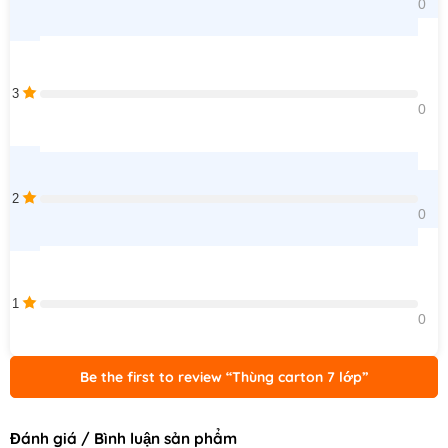
0    
3
0    
2
0    
1
0    
Be the first to review “Thùng carton 7 lớp”
Đánh giá / Bình luận sản phẩm