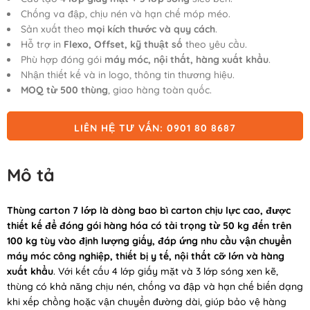
Chống va đập, chịu nén và hạn chế móp méo.
Sản xuất theo
mọi kích thước và quy cách
.
Hỗ trợ in
Flexo, Offset, kỹ thuật số
theo yêu cầu.
Phù hợp đóng gói
máy móc, nội thất, hàng xuất khẩu
.
Nhận thiết kế và in logo, thông tin thương hiệu.
MOQ từ 500 thùng
, giao hàng toàn quốc.
LIÊN HỆ TƯ VẤN: 0901 80 8687
Mô tả
Thùng carton 7 lớp là dòng bao bì carton chịu lực cao, được
thiết kế để đóng gói hàng hóa có tải trọng từ 50 kg đến trên
100 kg tùy vào định lượng giấy, đáp ứng nhu cầu vận chuyển
máy móc công nghiệp, thiết bị y tế, nội thất cỡ lớn và hàng
xuất khẩu
. Với kết cấu 4 lớp giấy mặt và 3 lớp sóng xen kẽ,
thùng có khả năng chịu nén, chống va đập và hạn chế biến dạng
khi xếp chồng hoặc vận chuyển đường dài, giúp bảo vệ hàng