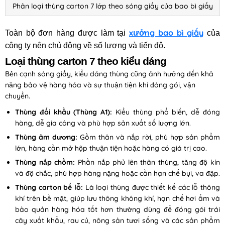
Phân loại thùng carton 7 lớp theo sóng giấy của bao bì giấy
xưởng bao bì giấy
Toàn bộ đơn hàng được làm tại
của
công ty nên chủ động về số lượng và tiến độ.
Loại thùng carton 7 theo kiểu dáng
Bên cạnh sóng giấy, kiểu dáng thùng cũng ảnh hưởng đến khả
năng bảo vệ hàng hóa và sự thuận tiện khi đóng gói, vận
chuyển.
Thùng đối khẩu (Thùng A1):
Kiểu thùng phổ biến, dễ đóng
hàng, dễ gia công và phù hợp sản xuất số lượng lớn.
Thùng âm dương:
Gồm thân và nắp rời, phù hợp sản phẩm
lớn, hàng cần mở hộp thuận tiện hoặc hàng có giá trị cao.
Thùng nắp chồm:
Phần nắp phủ lên thân thùng, tăng độ kín
và độ chắc, phù hợp hàng nặng hoặc cần hạn chế bụi, va đập.
Thùng carton bế lỗ:
Là loại thùng được thiết kế các lỗ thông
khí trên bề mặt, giúp lưu thông không khí, hạn chế hơi ẩm và
bảo quản hàng hóa tốt hơn thường dùng để đóng gói trái
cây xuất khẩu, rau củ, nông sản tươi sống và các sản phẩm