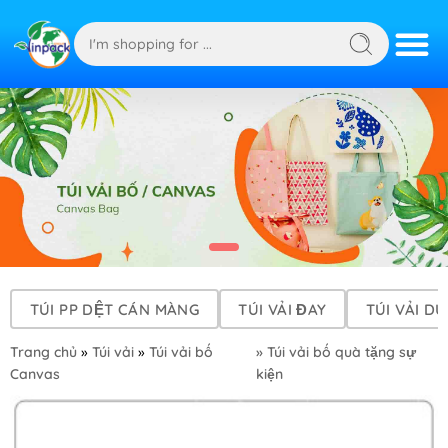
TÚI PP DỆT CÁN MÀNG
TÚI VẢI ĐAY
TÚI VẢI DÙ
Trang chủ
»
Túi vải
»
Túi vải bố
» Túi vải bố quà tặng sự
Canvas
kiện