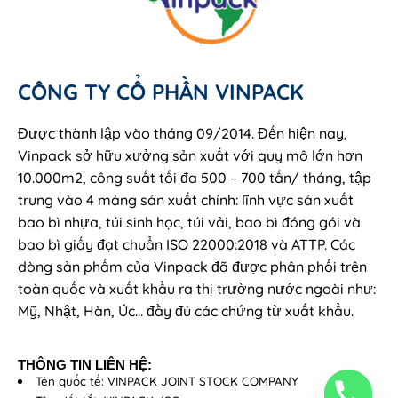
CÔNG TY CỔ PHẦN VINPACK
Được thành lập vào tháng 09/2014. Đến hiện nay,
Vinpack sở hữu xưởng sản xuất với quy mô lớn hơn
10.000m2, công suất tối đa 500 – 700 tấn/ tháng, tập
trung vào 4 mảng sản xuất chính: lĩnh vực sản xuất
bao bì nhựa, túi sinh học, túi vải, bao bì đóng gói và
bao bì giấy đạt chuẩn ISO 22000:2018 và ATTP. Các
dòng sản phẩm của Vinpack đã được phân phối trên
toàn quốc và xuất khẩu ra thị trường nước ngoài như:
Mỹ, Nhật, Hàn, Úc… đầy đủ các chứng từ xuất khẩu.
THÔNG TIN LIÊN HỆ:
Tên quốc tế: VINPACK JOINT STOCK COMPANY