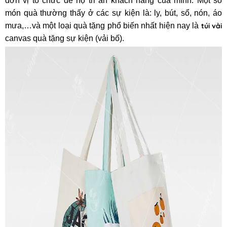
đơn vị tổ chức để họ tri ân khách hàng của mình. Một số
món quà thường thấy ở các sự kiện là: ly, bút, sổ, nón, áo
mưa,…và một loại quà tặng phổ biến nhất hiện nay là
túi vải
canvas quà tặng sự kiện (vải bố).