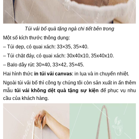
Túi vải bố quà tặng ngà chi tiết bên trong
Một số kích thước thông dụng:
– Túi dẹp, có quai xách: 33×35, 35×40.
– Túi chặt đáy, có quai xách: 30x40x10, 35x40x10.
– Balo dây rút: 30×40, 33×42, 35×45.
Hai hình thức
in túi vải canvas
: in lụa và in chuyển nhiệt.
Ngoài túi vải bố thì công ty chúng tôi còn sản xuất in ấn thêm
mẫu
túi vải không dệt quà tặng sự kiện
để phục vụ nhu
cầu của khách hàng.