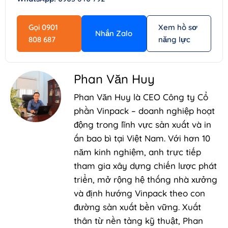
Gọi 0901
Xem hồ sơ
Nhắn Zalo
808 687
năng lực
Phan Văn Huy
Phan Văn Huy là CEO Công ty Cổ
phần Vinpack – doanh nghiệp hoạt
động trong lĩnh vực sản xuất và in
ấn bao bì tại Việt Nam. Với hơn 10
năm kinh nghiệm, anh trực tiếp
tham gia xây dựng chiến lược phát
triển, mở rộng hệ thống nhà xưởng
và định hướng Vinpack theo con
đường sản xuất bền vững. Xuất
thân từ nền tảng kỹ thuật, Phan