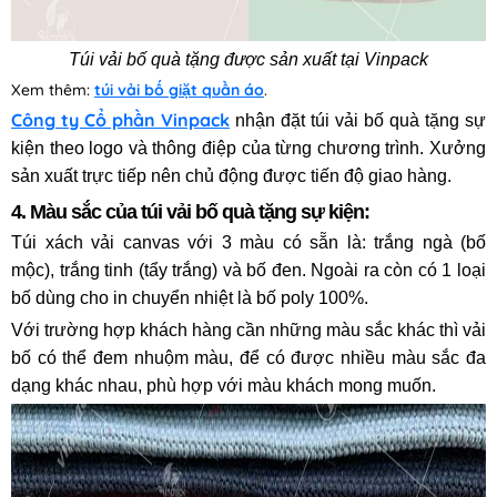
Túi vải bố quà tặng được sản xuất tại Vinpack
Xem thêm:
túi vải bố giặt quần áo
.
Công ty Cổ phần Vinpack
nhận đặt túi vải bố quà tặng sự
kiện theo logo và thông điệp của từng chương trình. Xưởng
sản xuất trực tiếp nên chủ động được tiến độ giao hàng.
4. Màu sắc
của túi vải bố quà tặng sự kiện
:
Túi xách vải canvas với 3 màu có sẵn là: trắng ngà (bố
mộc), trắng tinh (tẩy trắng) và bố đen. Ngoài ra còn có 1 loại
bố dùng cho in chuyển nhiệt là bố poly 100%.
Với trường hợp khách hàng cần những màu sắc khác thì vải
bố có thể đem nhuộm màu, để có được nhiều màu sắc đa
dạng khác nhau, phù hợp với màu khách mong muốn.