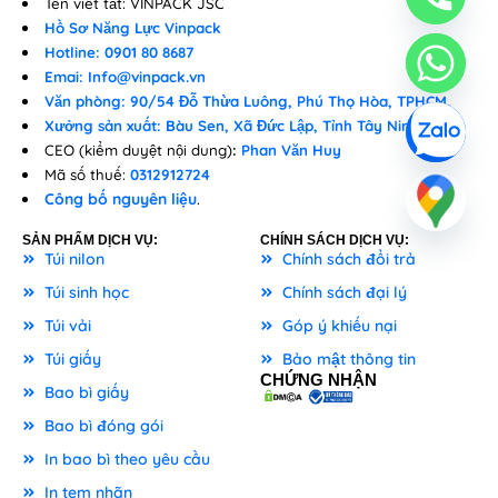
Tên viết tắt: VINPACK JSC
Hồ Sơ Năng Lực Vinpack
Hotline: 0901 80 8687
Emai: Info@vinpack.vn
Văn phòng: 90/54 Đỗ Thừa Luông, Phú Thọ Hòa, TPHCM.
Xưởng sản xuất: Bàu Sen, Xã Đức Lập, Tỉnh Tây Ninh
CEO (kiểm duyệt nội dung)
:
Phan Văn Huy
Mã số thuế:
0312912724
Công bố nguyên liệu
.
SẢN PHẨM DỊCH VỤ:
CHÍNH SÁCH DỊCH VỤ:
Túi nilon
Chính sách đổi trả
Túi sinh học
Chính sách đại lý
Túi vải
Góp ý khiếu nại
Túi giấy
Bảo mật thông tin
CHỨNG NHẬN
Bao bì giấy
Bao bì đóng gói
In bao bì theo yêu cầu
In tem nhãn