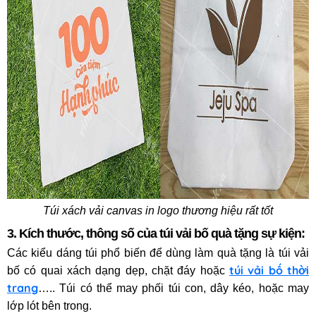
Túi xách vải canvas in logo thương hiệu rất tốt
3. Kích thước, thông số
của túi vải bố quà tặng sự kiện
:
Các kiểu dáng túi phổ biến để dùng làm quà tặng là túi vải
túi vải bố thời
bố có quai xách dạng dẹp, chặt đáy hoặc
trang
….. Túi có thể may phối túi con, dây kéo, hoặc may
lớp lót bên trong.