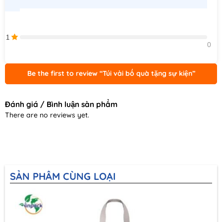
1
0    
Be the first to review “Túi vải bố quà tặng sự kiện”
Đánh giá / Bình luận sản phẩm
There are no reviews yet.
SẢN PHẨM CÙNG LOẠI