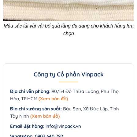
Màu sắc túi vải vải bố quà tặng đa dạng cho khách hàng lựa
chọn
Công ty Cổ phần Vinpack
Địa chỉ văn phòng:
90/54 Đỗ Thừa Luông, Phú Thọ
Hòa, TP.HCM
(Xem bản đồ)
Địa chỉ xưởng sản xuất:
Bàu Sen, Xã Đức Lập, Tỉnh
Tây Ninh
(Xem bản đồ)
Email đặt hàng:
info@vinpack.vn
WhatsApp:
0903 640 792