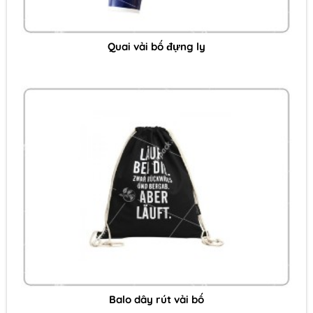
Quai vải bố đựng ly
Balo dây rút vải bố