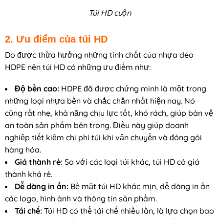
Túi HD cuộn
2. Ưu điểm của túi HD
Do được thừa hưởng những tính chất của nhựa dẻo
HDPE nên túi HD có những ưu điểm như:
Độ bền cao:
HDPE đã được chứng minh là một trong
những loại nhựa bền và chắc chắn nhất hiện nay. Nó
cũng rất nhẹ, khả năng chịu lực tốt, khó rách, giúp bản vệ
an toàn sản phẩm bên trong. Điều này giúp doanh
nghiệp tiết kiệm chi phí túi khi vận chuyển và đóng gói
hàng hóa.
Giá thành rẻ:
So với các loại túi khác, túi HD có giá
thành khá rẻ.
Dễ dàng in ấn:
Bề mặt túi HD khác mịn, dễ dàng in ấn
các logo, hình ảnh và thông tin sản phẩm.
Tái chế:
Túi HD có thể tái chế nhiều lần, là lựa chọn bao