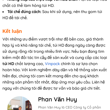
chất có thể làm hỏng túi HD.
Tái chế đúng cách:
Sau khi sử dụng, nên thu gom túi
HD để tái chế.
Kết luận
Với những ưu điểm vượt trội như độ bền cao, giá thành
hợp lý và khả năng tái chế, túi HD đang ngày càng được
sử dụng rộng rãi trong nhiều lĩnh vực. Nếu bạn đang tìm
kiếm một đối tác tin cậy để sản xuất và cung cấp các loại
túi HD
chất lượng cao,
Vinpack
chính là sự lựa chọn
hoàn hảo. Với kinh nghiệm dày dặn và hệ thống sản xuất
hiện đại, chúng tôi cam kết mang đến cho quý khách
những sản phẩm tốt nhất, đáp ứng mọi yêu cầu. Liên hệ
ngay với chúng tôi để được tư vấn và báo giá chi tiết.
Phan Văn Huy
Phan Văn Huy là CEO Công ty Cổ phần