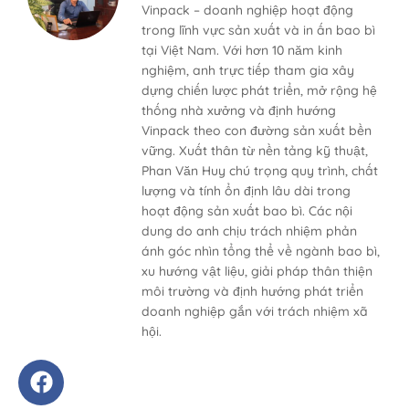
Vinpack – doanh nghiệp hoạt động
trong lĩnh vực sản xuất và in ấn bao bì
tại Việt Nam. Với hơn 10 năm kinh
nghiệm, anh trực tiếp tham gia xây
dựng chiến lược phát triển, mở rộng hệ
thống nhà xưởng và định hướng
Vinpack theo con đường sản xuất bền
vững. Xuất thân từ nền tảng kỹ thuật,
Phan Văn Huy chú trọng quy trình, chất
lượng và tính ổn định lâu dài trong
hoạt động sản xuất bao bì. Các nội
dung do anh chịu trách nhiệm phản
ánh góc nhìn tổng thể về ngành bao bì,
xu hướng vật liệu, giải pháp thân thiện
môi trường và định hướng phát triển
doanh nghiệp gắn với trách nhiệm xã
hội.