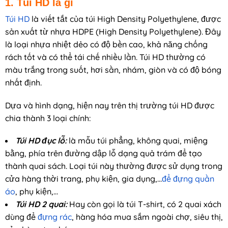
1. Túi HD là gì
Túi HD
là viết tắt của túi High Density Polyethylene, được
sản xuất từ nhựa HDPE (High Density Polyethylene). Đây
là loại nhựa nhiệt dẻo có độ bền cao, khả năng chống
rách tốt và có thể tái chế nhiều lần. Túi HD thường có
màu trắng trong suốt, hơi sần, nhám, giòn và có độ bóng
nhất định.
Dựa và hình dạng, hiện nay trên thị trường túi HD được
chia thành 3 loại chính:
Túi HD đục lỗ:
là mẫu túi phẳng, không quai, miệng
bằng, phía trên đường dập lỗ dạng quả trám để tạo
thành quai sách. Loại túi này thường được sử dụng trong
cửa hàng thời trang, phụ kiện, gia dụng,…
để đựng quần
áo
, phụ kiện,…
Túi HD 2 quai:
Hay còn gọi là túi T-shirt, có 2 quai xách
dùng để
đựng rác
, hàng hóa mua sắm ngoài chợ, siêu thị,