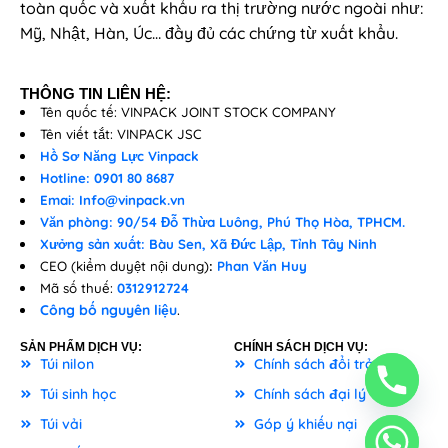
toàn quốc và xuất khẩu ra thị trường nước ngoài như:
Mỹ, Nhật, Hàn, Úc… đầy đủ các chứng từ xuất khẩu.
THÔNG TIN LIÊN HỆ:
Tên quốc tế: VINPACK JOINT STOCK COMPANY
Tên viết tắt: VINPACK JSC
Hồ Sơ Năng Lực Vinpack
Hotline: 0901 80 8687
Emai: Info@vinpack.vn
Văn phòng: 90/54 Đỗ Thừa Luông, Phú Thọ Hòa, TPHCM.
Xưởng sản xuất: Bàu Sen, Xã Đức Lập, Tỉnh Tây Ninh
CEO (kiểm duyệt nội dung)
:
Phan Văn Huy
Mã số thuế:
0312912724
Công bố nguyên liệu
.
SẢN PHẨM DỊCH VỤ:
CHÍNH SÁCH DỊCH VỤ:
Túi nilon
Chính sách đổi trả
Túi sinh học
Chính sách đại lý
Túi vải
Góp ý khiếu nại