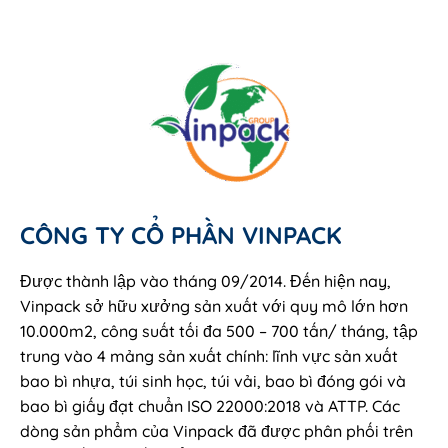
CÔNG TY CỔ PHẦN VINPACK
Được thành lập vào tháng 09/2014. Đến hiện nay,
Vinpack sở hữu xưởng sản xuất với quy mô lớn hơn
10.000m2, công suất tối đa 500 – 700 tấn/ tháng, tập
trung vào 4 mảng sản xuất chính: lĩnh vực sản xuất
bao bì nhựa, túi sinh học, túi vải, bao bì đóng gói và
bao bì giấy đạt chuẩn ISO 22000:2018 và ATTP. Các
dòng sản phẩm của Vinpack đã được phân phối trên