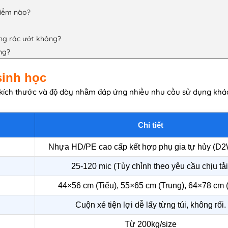
điểm nào?
ựng rác ướt không?
ng?
sinh học
 kích thước và độ dày nhằm đáp ứng nhiều nhu cầu sử dụng khá
Chi tiết
Nhựa HD/PE cao cấp kết hợp phụ gia tự hủy (D2
25-120 mic (Tùy chỉnh theo yêu cầu chịu tải
44×56 cm (Tiểu), 55×65 cm (Trung), 64×78 cm 
Cuộn xé tiện lợi dễ lấy từng túi, không rối.
Từ 200kg/size