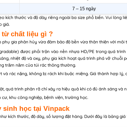
7 – 15 ngày
eo kích thước và độ dày riêng ngoài ba size phổ biến. Vui lòng li
 giá.
từ chất liệu gì ?
p phụ gia phân hủy vừa đảm bảo độ bền vừa thân thiện với môi 
gradable) được phối trộn vào nền nhựa HD/PE trong quá trình
 sáng, nhiệt độ và oxy, phụ gia kích hoạt quá trình phá vỡ chuỗi 
ng trăm năm của túi rác thông thường.
ớt và rác nặng, không bị rách khi buộc miệng. Giá thành hợp lý, 
, quá trình phân rã chỉ xảy ra hiệu quả khi có đủ ánh sáng và nh
 cư, khu công nghiệp, bệnh viện, trường học.
 sinh học tại Vinpack
 như kích thước, độ dày, số lượng đặt hàng. Dưới đây là bảng gi