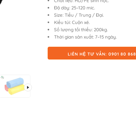
Chất liệu: HD/PE sinh học.
đánh giá
Độ dày: 25–120 mic.
Size: Tiểu / Trung / Đại.
Kiểu túi: Cuộn xé.
Số lượng tối thiểu: 200kg.
Thời gian sản xuất: 7–15 ngày.
LIÊN HỆ TƯ VẤN: 0901 80 86