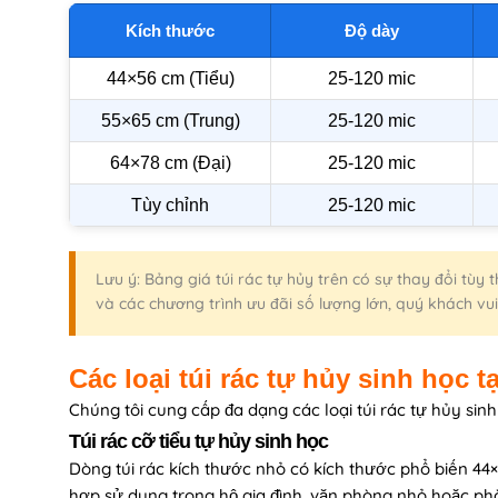
Kích thước
Độ dày
44×56 cm (Tiểu)
25-120 mic
55×65 cm (Trung)
25-120 mic
64×78 cm (Đại)
25-120 mic
Tùy chỉnh
25-120 mic
Lưu ý: Bảng giá túi rác tự hủy trên có sự thay đổi tùy
và các chương trình ưu đãi số lượng lớn, quý khách vui
Các loại túi rác tự hủy sinh học t
Chúng tôi cung cấp đa dạng các loại túi rác tự hủy si
Túi rác cỡ tiểu tự hủy sinh học
Dòng túi rác kích thước nhỏ có kích thước phổ biến 44×
hợp sử dụng trong hộ gia đình, văn phòng nhỏ hoặc ph