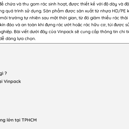
ể chứa và thu gom rác sinh hoạt, được thiết kế với độ dày và đ
ong quá trình sử dụng. Sản phẩm được sản xuất từ nhựa HD/PE 
 môi trường tự nhiên sau một thời gian, từ đó giảm thiểu rác thả
 kín đáo và an toàn khi đựng rác ướt hoặc rác hữu cơ, túi được 
ghiệp. Bài viết dưới đây của Vinpack sẽ cung cấp thông tin chi ti
 dễ dàng lựa chọn.
gì ?
ại Vinpack
ượng lớn tại TPHCM