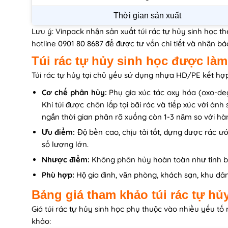
Thời gian sản xuất
Lưu ý: Vinpack nhận sản xuất túi rác tự hủy sinh học th
hotline 0901 80 8687 để được tư vấn chi tiết và nhận báo
Túi rác tự hủy sinh học được làm 
Túi rác tự hủy tại chủ yếu sử dụng nhựa HD/PE kết hợ
Cơ chế phân hủy:
Phụ gia xúc tác oxy hóa (oxo-de
Khi túi được chôn lấp tại bãi rác và tiếp xúc với ánh
ngắn thời gian phân rã xuống còn 1-3 năm so với hà
Ưu điểm:
Độ bền cao, chịu tải tốt, đựng được rác ư
số lượng lớn.
Nhược điểm:
Không phân hủy hoàn toàn như tinh bột
Phù hợp:
Hộ gia đình, văn phòng, khách sạn, khu dân
Bảng giá tham khảo túi rác tự hủy
Giá túi rác tự hủy sinh học phụ thuộc vào nhiều yếu tố
khảo: