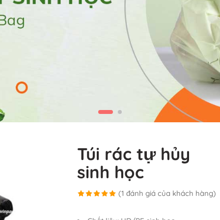
Túi rác tự hủy
sinh học
(
1
đánh giá của khách hàng)
5.00
1
trên 5
dựa trên