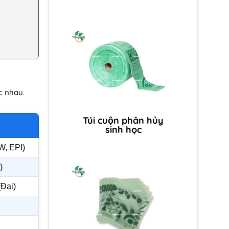
c nhau.
Túi cuộn phân hủy
sinh học
W, EPI)
)
(Đại)