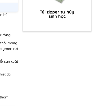
Túi zipper tự hủy
ên hệ
sinh học
trường.
 thổi màng.
polymer, rút
dễ sản xuất
iệt độ.
á tham