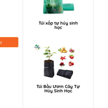
Túi xốp tự hủy sinh
học
87
Túi Bầu Ươm Cây Tự
Hủy Sinh Học