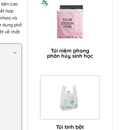
ộ bền cao
kết hợp
i nhựa và
sử dụng phổ
ết về chất
Túi niêm phong
phân hủy sinh học
Túi tinh bột