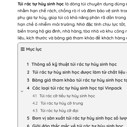
Túi rác tự hủy sinh học
là dòng túi chuyên dụng dùng đ
nhằm hạn chế rách, chống rò rỉ và đảm bảo vệ sinh tr
phụ gia tự hủy, giúp túi có khả năng phân rã dần trong
hạn chế ô nhiễm môi trường. Nhờ đặc tính chịu lực tốt,
biến trong hộ gia đình, nhà hàng, tòa nhà và khu công n
liệu, kích thước và bảng giá tham khảo để khách hàng
Mục lục
Thông số kỹ thuật túi rác tự hủy sinh học
Túi rác tự hủy sinh học được làm từ chất liệu 
Bảng giá tham khảo túi rác tự hủy sinh học t
Các loại túi rác tự hủy sinh học tại Vinpack
Túi rác cỡ tiểu tự hủy sinh học
Túi rác tự hủy cỡ trung
Túi rác tự hủy cỡ đại
Đơn vị sản xuất túi rác tự hủy sinh học số l
Giải đáp thắc mắc về túi rác tự hủy sinh học