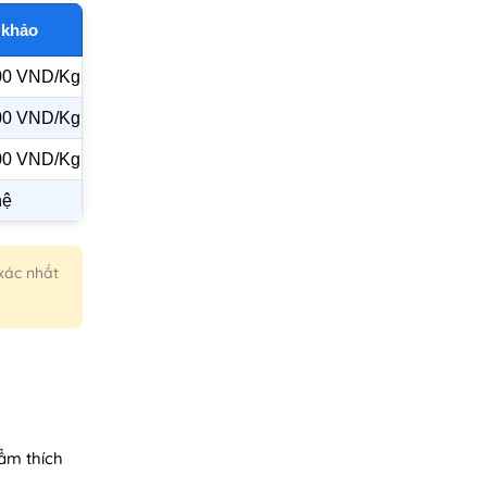
 khảo
000 VND/Kg
000 VND/Kg
000 VND/Kg
hệ
 xác nhất
hẩm thích