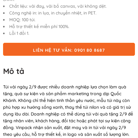
Chất liệu: vải đay, vải bố canvas, vải không dệt.
Công nghệ in: in lụa, in chuyển nhiệt, in PET.
MOQ: 100 túi.
Hỗ trợ thiết kế miễn phí 100%.
Lỗi 1 đổi 1.
LIÊN HỆ TƯ VẤN: 0901 80 8687
Mô tả
Túi vải ngày 2/9 được nhiều doanh nghiệp lựa chọn làm quà
tặng, quà sự kiện và sản phẩm marketing trong dịp Quốc
Khánh. Không chỉ thể hiện tinh thần yêu nước, mẫu túi này còn
phù hợp xu hướng sống xanh, thay thế túi nilon và có giá trị sử
dụng lâu dài. Doanh nghiệp có thể dùng túi vải quà tặng 2/9 để
tặng nhân viên, khách hàng, đối tác hoặc phát tại sự kiện cộng
đồng. Vinpack nhận sản xuất, đặt may và in túi vải ngày 2/9
theo yêu cầu, hỗ trợ thiết kế, in logo và sản xuất số lượng lớn.