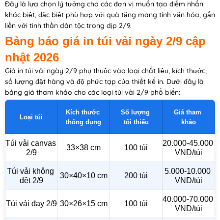
Đây là lựa chọn lý tưởng cho các đơn vị muốn tạo điểm nhấn
khác biệt, đặc biệt phù hợp với quà tặng mang tính văn hóa, gắn
liền với tinh thần dân tộc trong dịp 2/9.
Bảng báo giá in túi vải ngày 2/9 cập
nhật 2026
Giá in túi vải ngày 2/9 phụ thuộc vào loại chất liệu, kích thước,
số lượng đặt hàng và độ phức tạp của thiết kế in. Dưới đây là
bảng giá tham khảo cho các loại túi vải 2/9 phổ biến:
Kích thước 
Số lượng 
Giá tham 
Loại túi
thông dụng
tối thiểu
khảo
Túi vải canvas 
20.000-45.000 
33×38 cm
100 túi
2/9
VND/túi
Túi vải không 
5.000-10.000 
30×40×10 cm
200 túi
dệt 2/9
VND/túi
40.000-70.000 
Túi vải đay 2/9
30×26×15 cm
100 túi
VND/túi