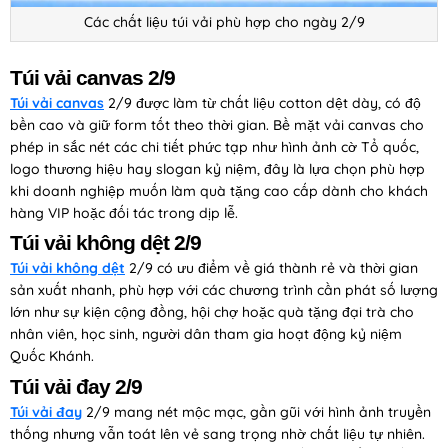
Các chất liệu túi vải phù hợp cho ngày 2/9
Túi vải canvas 2/9
Túi vải canvas
2/9 được làm từ chất liệu cotton dệt dày, có độ
bền cao và giữ form tốt theo thời gian. Bề mặt vải canvas cho
phép in sắc nét các chi tiết phức tạp như hình ảnh cờ Tổ quốc,
logo thương hiệu hay slogan kỷ niệm, đây là lựa chọn phù hợp
khi doanh nghiệp muốn làm quà tặng cao cấp dành cho khách
hàng VIP hoặc đối tác trong dịp lễ.
Túi vải không dệt 2/9
Túi vải không dệt
2/9 có ưu điểm về giá thành rẻ và thời gian
sản xuất nhanh, phù hợp với các chương trình cần phát số lượng
lớn như sự kiện cộng đồng, hội chợ hoặc quà tặng đại trà cho
nhân viên, học sinh, người dân tham gia hoạt động kỷ niệm
Quốc Khánh.
Túi vải đay 2/9
Túi vải đay
2/9 mang nét mộc mạc, gần gũi với hình ảnh truyền
thống nhưng vẫn toát lên vẻ sang trọng nhờ chất liệu tự nhiên.