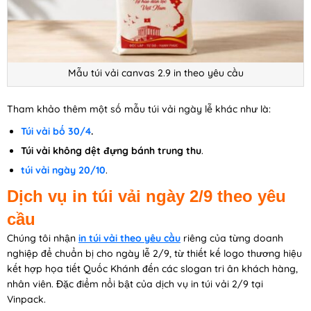
Mẫu túi vải canvas 2.9 in theo yêu cầu
Tham khảo thêm một số mẫu túi vải ngày lễ khác như là:
Túi vải bố 30/4
.
Túi vải không dệt đựng bánh trung thu
.
túi vải ngày 20/10
.
Dịch vụ in túi vải ngày 2/9 theo yêu
cầu
Chúng tôi nhận
in túi vải theo yêu cầu
riêng của từng doanh
nghiệp để chuẩn bị cho ngày lễ 2/9, từ thiết kế logo thương hiệu
kết hợp họa tiết Quốc Khánh đến các slogan tri ân khách hàng,
nhân viên. Đặc điểm nổi bật của dịch vụ in túi vải 2/9 tại
Vinpack.