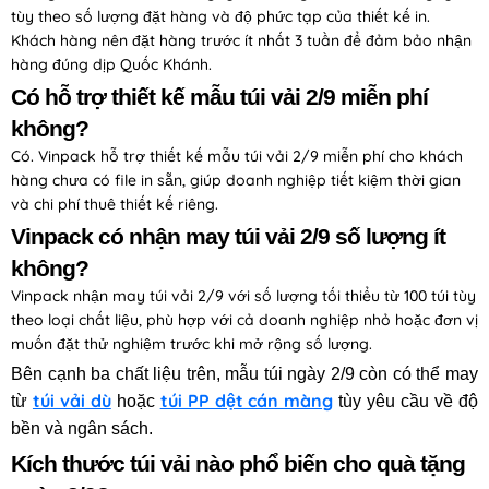
tùy theo số lượng đặt hàng và độ phức tạp của thiết kế in.
Khách hàng nên đặt hàng trước ít nhất 3 tuần để đảm bảo nhận
hàng đúng dịp Quốc Khánh.
Có hỗ trợ thiết kế mẫu túi vải 2/9 miễn phí
không?
Có. Vinpack hỗ trợ thiết kế mẫu túi vải 2/9 miễn phí cho khách
hàng chưa có file in sẵn, giúp doanh nghiệp tiết kiệm thời gian
và chi phí thuê thiết kế riêng.
Vinpack có nhận may túi vải 2/9 số lượng ít
không?
Vinpack nhận may túi vải 2/9 với số lượng tối thiểu từ 100 túi tùy
theo loại chất liệu, phù hợp với cả doanh nghiệp nhỏ hoặc đơn vị
muốn đặt thử nghiệm trước khi mở rộng số lượng.
Bên cạnh ba chất liệu trên, mẫu túi ngày 2/9 còn có thể may
túi vải dù
túi PP dệt cán màng
từ
hoặc
tùy yêu cầu về độ
bền và ngân sách.
Kích thước túi vải nào phổ biến cho quà tặng