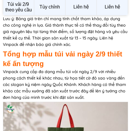
Túi vải 2/9 
Tùy chỉnh
Liên hệ
Liên hệ
theo yêu cầu
Lưu ý: Bảng giá trên chỉ mang tính chất tham khảo, áp dụng
cho công nghệ in lụa. Giá thành thực tế có thể thay đổi tùy theo
giá nguyên liệu tại từng thời điểm, số lượng đặt hàng và yêu cầu
thiết kế cụ thể. Thời gian sản xuất từ 13 – 15 ngày. Liên hệ
Vinpack để nhận báo giá chính xác.
Tổng hợp mẫu túi vải ngày 2/9 thiết
kế ấn tượng
Vinpack cung cấp đa dạng mẫu túi vải ngày 2/9 với nhiều
phong cách thiết kế khác nhau, từ họa tiết cờ đỏ sao vàng đến
các slogan kỷ niệm ngày Quốc Khánh. Khách hàng có thể tham
khảo các mẫu xưởng đã sản xuất trước đây để lên ý tưởng cho
đơn hàng của mình trước khi đặt sản xuất.