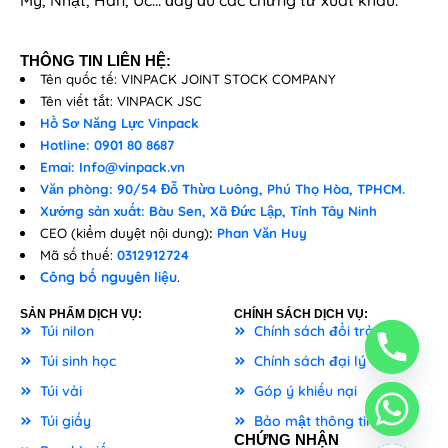
Mỹ, Nhật, Hàn, Úc… đầy đủ các chứng từ xuất khẩu.
THÔNG TIN LIÊN HỆ:
Tên quốc tế: VINPACK JOINT STOCK COMPANY
Tên viết tắt: VINPACK JSC
Hồ Sơ Năng Lực Vinpack
Hotline: 0901 80 8687
Emai: Info@vinpack.vn
Văn phòng: 90/54 Đỗ Thừa Luông, Phú Thọ Hòa, TPHCM.
Xưởng sản xuất: Bàu Sen, Xã Đức Lập, Tỉnh Tây Ninh
CEO (kiểm duyệt nội dung)
:
Phan Văn Huy
Mã số thuế:
0312912724
Công bố nguyên liệu
.
SẢN PHẨM DỊCH VỤ:
CHÍNH SÁCH DỊCH VỤ:
Túi nilon
Chính sách đổi trả
Túi sinh học
Chính sách đại lý
Túi vải
Góp ý khiếu nại
Túi giấy
Bảo mật thông tin
CHỨNG NHẬN