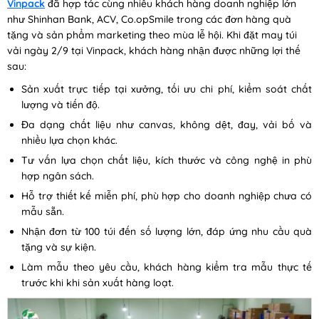
Vinpack
đã hợp tác cùng nhiều khách hàng doanh nghiệp lớn
như Shinhan Bank, ACV, Co.opSmile trong các đơn hàng quà
tặng và sản phẩm marketing theo mùa lễ hội. Khi đặt may túi
vải ngày 2/9 tại Vinpack, khách hàng nhận được những lợi thế
sau:
Sản xuất trực tiếp tại xưởng, tối ưu chi phí, kiểm soát chất
lượng và tiến độ.
Đa dạng chất liệu như canvas, không dệt, đay, vải bố và
nhiều lựa chọn khác.
Tư vấn lựa chọn chất liệu, kích thước và công nghệ in phù
hợp ngân sách.
Hỗ trợ thiết kế miễn phí, phù hợp cho doanh nghiệp chưa có
mẫu sẵn.
Nhận đơn từ 100 túi đến số lượng lớn, đáp ứng nhu cầu quà
tặng và sự kiện.
Làm mẫu theo yêu cầu, khách hàng kiểm tra mẫu thực tế
trước khi khi sản xuất hàng loạt.