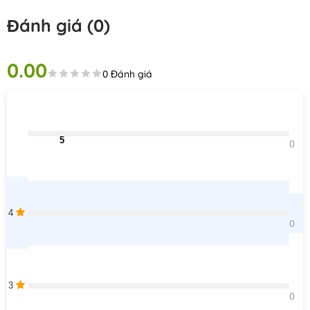
Đánh giá (0)
0.00
0 Đánh giá
                                5                                
0    
4
0    
3
0    