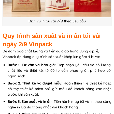
Dịch vụ in túi vải 2/9 theo yêu cầu
Quy trình sản xuất và in ấn túi vải
ngày 2/9 Vinpack
Để đảm bảo chất lượng và tiến độ giao hàng đúng dịp lễ,
Vinpack áp dụng quy trình sản xuất khép kín gồm 4 bước:
Bước 1. Tư vấn và báo giá:
Tiếp nhận yêu cầu về số lượng,
chất liệu và thiết kế, từ đó tư vấn phương án phù hợp với
ngân sách.
Bước 2. Thiết kế và duyệt mẫu:
Hoàn thiện file thiết kế hoặc
hỗ trợ thiết kế miễn phí, gửi mẫu để khách hàng xác nhận
trước khi sản xuất.
Bước 3. Sản xuất và in ấn:
Tiến hành may túi và in theo công
nghệ in lụa đã thống nhất với khách hàng.