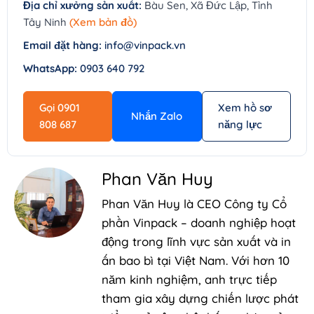
Địa chỉ xưởng sản xuất:
Bàu Sen, Xã Đức Lập, Tỉnh
Tây Ninh
(Xem bản đồ)
Email đặt hàng:
info@vinpack.vn
WhatsApp:
0903 640 792
Gọi 0901
Xem hồ sơ
Nhắn Zalo
808 687
năng lực
Phan Văn Huy
Phan Văn Huy là CEO Công ty Cổ
phần Vinpack – doanh nghiệp hoạt
động trong lĩnh vực sản xuất và in
ấn bao bì tại Việt Nam. Với hơn 10
năm kinh nghiệm, anh trực tiếp
tham gia xây dựng chiến lược phát