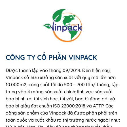
CÔNG TY CỔ PHẦN VINPACK
Được thành lập vào tháng 09/2014. Đến hiện nay,
Vinpack sở hữu xưởng sản xuất với quy mô lớn hơn
10.000m2, công suất tối đa 500 – 700 tấn/ tháng, tập
trung vào 4 mảng sản xuất chính: lĩnh vực sản xuất
bao bì nhựa, túi sinh học, túi vải, bao bì đóng gói và
bao bì giấy đạt chuẩn ISO 22000:2018 và ATTP. Các
dòng sản phẩm của Vinpack đã được phân phối trên
toàn quốc và xuất khẩu ra thị trường nước ngoài như: