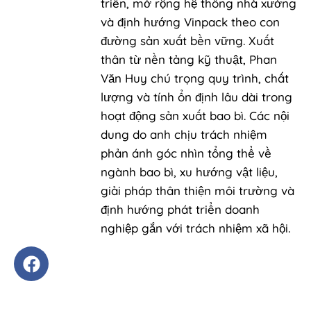
triển, mở rộng hệ thống nhà xưởng
và định hướng Vinpack theo con
đường sản xuất bền vững. Xuất
thân từ nền tảng kỹ thuật, Phan
Văn Huy chú trọng quy trình, chất
lượng và tính ổn định lâu dài trong
hoạt động sản xuất bao bì. Các nội
dung do anh chịu trách nhiệm
phản ánh góc nhìn tổng thể về
ngành bao bì, xu hướng vật liệu,
giải pháp thân thiện môi trường và
định hướng phát triển doanh
nghiệp gắn với trách nhiệm xã hội.