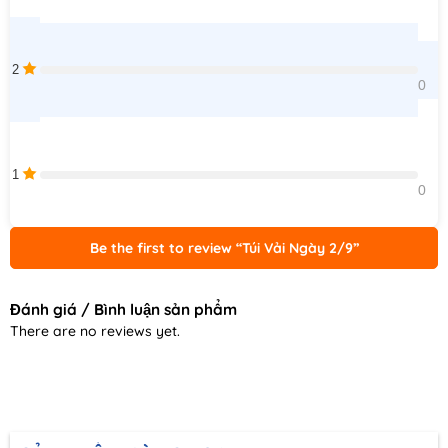
2
0    
1
0    
Be the first to review “Túi Vải Ngày 2/9”
Đánh giá / Bình luận sản phẩm
There are no reviews yet.