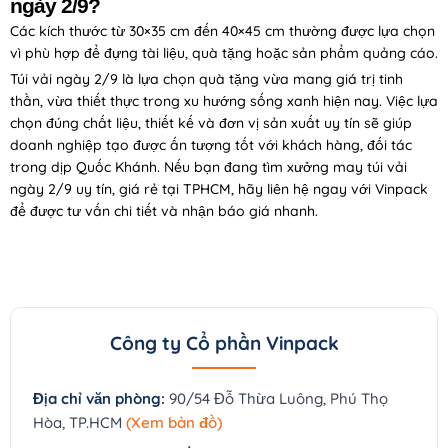
ngày 2/9?
Các kích thước từ 30×35 cm đến 40×45 cm thường được lựa chọn
vì phù hợp để đựng tài liệu, quà tặng hoặc sản phẩm quảng cáo.
Túi vải ngày 2/9 là lựa chọn quà tặng vừa mang giá trị tinh
thần, vừa thiết thực trong xu hướng sống xanh hiện nay. Việc lựa
chọn đúng chất liệu, thiết kế và đơn vị sản xuất uy tín sẽ giúp
doanh nghiệp tạo được ấn tượng tốt với khách hàng, đối tác
trong dịp Quốc Khánh. Nếu bạn đang tìm xưởng may túi vải
ngày 2/9 uy tín, giá rẻ tại TPHCM, hãy liên hệ ngay với Vinpack
để được tư vấn chi tiết và nhận báo giá nhanh.
Công ty Cổ phần Vinpack
Địa chỉ văn phòng:
90/54 Đỗ Thừa Luông, Phú Thọ
Hòa, TP.HCM
(Xem bản đồ)