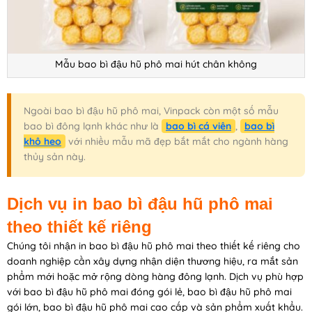
Mẫu bao bì đậu hũ phô mai hút chân không
Ngoài bao bì đậu hũ phô mai, Vinpack còn một số mẫu
bao bì đông lạnh khác như là
bao bì cá viên
,
bao bì
khô heo
với nhiều mẫu mã đẹp bắt mắt cho ngành hàng
thủy sản này.
Dịch vụ in bao bì đậu hũ phô mai
theo thiết kế riêng
Chúng tôi nhận in bao bì đậu hũ phô mai theo thiết kế riêng cho
doanh nghiệp cần xây dựng nhận diện thương hiệu, ra mắt sản
phẩm mới hoặc mở rộng dòng hàng đông lạnh. Dịch vụ phù hợp
với bao bì đậu hũ phô mai đóng gói lẻ, bao bì đậu hũ phô mai
gói lớn, bao bì đậu hũ phô mai cao cấp và sản phẩm xuất khẩu.