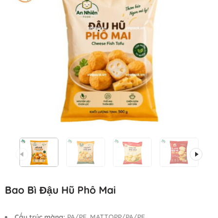
Bao Bì Đậu Hũ Phô Mai
Cấu trúc màng:
PA/PE, MATTOPP/PA/PE.