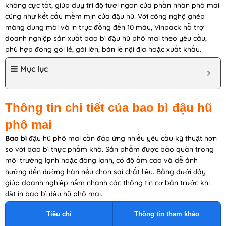
không cực tốt, giúp duy trì độ tươi ngon của phần nhân phô mai
cũng như kết cấu mềm mịn của đậu hũ. Với công nghệ ghép
màng dung môi và in trục đồng đến 10 màu, Vinpack hỗ trợ
doanh nghiệp sản xuất bao bì đậu hũ phô mai theo yêu cầu,
phù hợp đóng gói lẻ, gói lớn, bán lẻ nội địa hoặc xuất khẩu.
Mục lục
Thông tin chi tiết của bao bì đậu hũ
phô mai
Bao bì
đậu hũ phô mai cần đáp ứng nhiều yêu cầu kỹ thuật hơn
so với bao bì thực phẩm khô. Sản phẩm được bảo quản trong
môi trường lạnh hoặc đông lạnh, có độ ẩm cao và dễ ảnh
hưởng đến đường hàn nếu chọn sai chất liệu. Bảng dưới đây
giúp doanh nghiệp nắm nhanh các thông tin cơ bản trước khi
đặt in bao bì đậu hũ phô mai.
Tiêu chí
Thông tin tham khảo