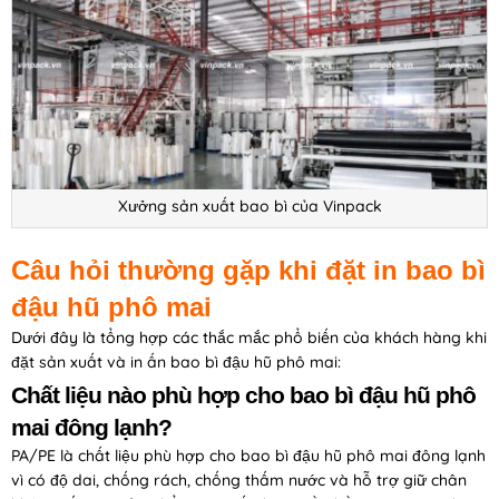
Xưởng sản xuất bao bì của Vinpack
Câu hỏi thường gặp khi đặt in bao bì
đậu hũ phô mai
Dưới đây là tổng hợp các thắc mắc phổ biến của khách hàng khi
đặt sản xuất và in ấn bao bì đậu hũ phô mai:
Chất liệu nào phù hợp cho bao bì đậu hũ phô
mai đông lạnh?
PA/PE là chất liệu phù hợp cho bao bì đậu hũ phô mai đông lạnh
vì có độ dai, chống rách, chống thấm nước và hỗ trợ giữ chân