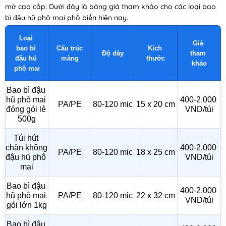
mờ cao cấp. Dưới đây là bảng giá tham khảo cho các loại bao
bì đậu hũ phô mai phổ biến hiện nay.
Loại 
Giá 
bao bì 
Cấu trúc 
Kích 
Độ dày
tham 
đậu hũ 
màng
thước
khảo
phô mai
Bao bì đậu 
hũ phô mai 
400-2.000 
PA/PE
80-120 mic
15 x 20 cm
đóng gói lẻ 
VND/túi
500g
Túi hút 
chân không 
400-2.000 
PA/PE
80-120 mic
18 x 25 cm
đậu hũ phô 
VND/túi
mai
Bao bì đậu 
400-2.000 
hũ phô mai 
PA/PE
80-120 mic
22 x 32 cm
VND/túi
gói lớn 1kg
Bao bì đậu 