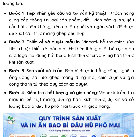
lượng lớn.
Bước 1. Tiếp nhận yêu cầu và tư vấn kỹ thuật:
Khách hàng
cung cấp thông tin loại sản phẩm, điều kiện bảo quản, yêu
cầu hút chân không, kênh phân phối và ngân sách để được
đề xuất cấu trúc màng ghép phù hợp.
Bước 2. Thiết kế và duyệt mẫu in:
Vinpack hỗ trợ chỉnh sửa
file in hoặc thiết kế mẫu mới. Hai bên thống nhất bố cục, màu
sắc, logo, nội dung bắt buộc, kích thước túi và vùng hàn trước
khi sản xuất.
Bước 3. Sản xuất và in ấn:
Bao bì được in bằng công nghệ in
ống đồng, sau đó ghép màng dung môi, chia cuộn và gia
công thành túi theo quy cách đã duyệt.
Bước 4. Kiểm tra chất lượng và giao hàng
: Vinpack kiểm tra
màu in, bề mặt màng, đường hàn, kích thước, độ kín và số
lượng bao bì đậu hũ phô mai trước khi giao hàng.