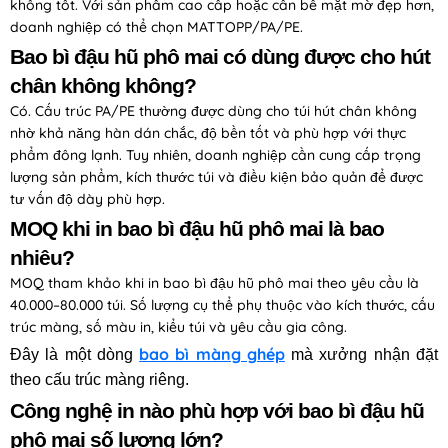
không tốt. Với sản phẩm cao cấp hoặc cần bề mặt mờ đẹp hơn,
doanh nghiệp có thể chọn MATTOPP/PA/PE.
Bao bì đậu hũ phô mai có dùng được cho hút
chân không không?
Có. Cấu trúc PA/PE thường được dùng cho túi hút chân không
nhờ khả năng hàn dán chắc, độ bền tốt và phù hợp với thực
phẩm đông lạnh. Tuy nhiên, doanh nghiệp cần cung cấp trọng
lượng sản phẩm, kích thước túi và điều kiện bảo quản để được
tư vấn độ dày phù hợp.
MOQ khi in bao bì đậu hũ phô mai là bao
nhiêu?
MOQ tham khảo khi in bao bì đậu hũ phô mai theo yêu cầu là
40.000–80.000 túi. Số lượng cụ thể phụ thuộc vào kích thước, cấu
trúc màng, số màu in, kiểu túi và yêu cầu gia công.
bao bì màng ghép
Đây là một dòng
mà xưởng nhận đặt
theo cấu trúc màng riêng.
Công nghệ in nào phù hợp với bao bì đậu hũ
phô mai số lượng lớn?