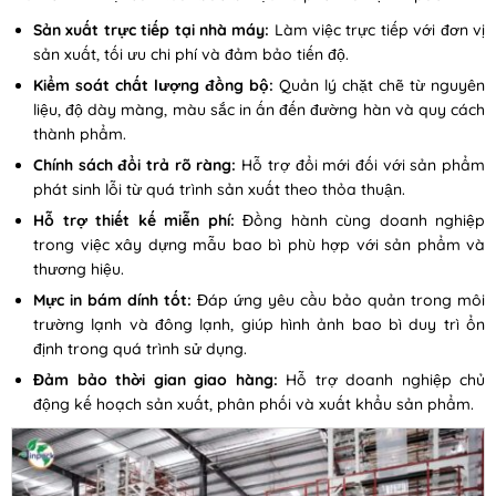
Sản xuất trực tiếp tại nhà máy:
Làm việc trực tiếp với đơn vị
sản xuất, tối ưu chi phí và đảm bảo tiến độ.
Kiểm soát chất lượng đồng bộ:
Quản lý chặt chẽ từ nguyên
liệu, độ dày màng, màu sắc in ấn đến đường hàn và quy cách
thành phẩm.
Chính sách đổi trả rõ ràng:
Hỗ trợ đổi mới đối với sản phẩm
phát sinh lỗi từ quá trình sản xuất theo thỏa thuận.
Hỗ trợ thiết kế miễn phí:
Đồng hành cùng doanh nghiệp
trong việc xây dựng mẫu bao bì phù hợp với sản phẩm và
thương hiệu.
Mực in bám dính tốt:
Đáp ứng yêu cầu bảo quản trong môi
trường lạnh và đông lạnh, giúp hình ảnh bao bì duy trì ổn
định trong quá trình sử dụng.
Đảm bảo thời gian giao hàng:
Hỗ trợ doanh nghiệp chủ
động kế hoạch sản xuất, phân phối và xuất khẩu sản phẩm.