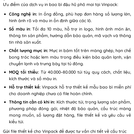
Ưu điểm của dịch vụ in bao bì đậu hũ phô mai tại Vinpack:
Công nghệ in:
In ống đồng, phù hợp đơn hàng số lượng lớn,
hình ảnh rõ và màu in ổn định giữa các lô.
Số màu in
: Tối đa 10 màu, hỗ trợ in logo, hình ảnh món ăn,
thông tin sản phẩm, hướng dẫn bảo quản, mã vạch và thông
tin nhà sản xuất.
Chất lượng mực in:
Mực in bám tốt trên màng ghép, hạn chế
bong tróc hoặc lem màu trong điều kiện bảo quản lạnh, vận
chuyển lạnh và trưng bày tại tủ đông.
MOQ tối thiểu:
Từ 40.000–80.000 túi tùy quy cách, chất liệu,
kích thước và số màu in.
Hỗ trợ thiết kế:
Vinpack hỗ trợ thiết kế mẫu bao bì miễn phí
cho doanh nghiệp chưa có file hoàn chỉnh.
Thông tin cần có khi in:
Kích thước túi, trọng lượng sản phẩm,
phương pháp đóng gói, nhiệt độ bảo quản, cấu trúc màng
mong muốn, số lượng đặt hàng, file thiết kế và yêu cầu về
kiểu túi.
Gửi file thiết kế cho Vinpack để được tư vấn chi tiết về cấu trúc