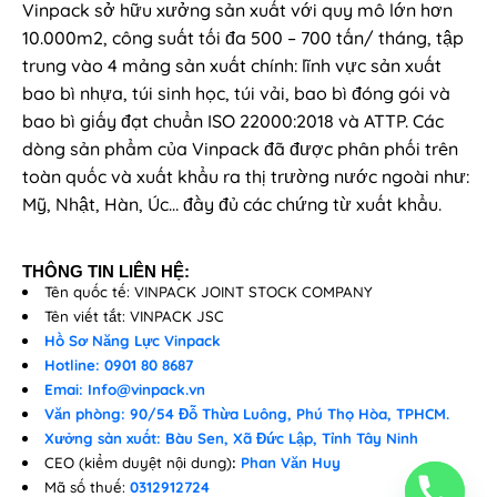
Vinpack sở hữu xưởng sản xuất với quy mô lớn hơn
10.000m2, công suất tối đa 500 – 700 tấn/ tháng, tập
trung vào 4 mảng sản xuất chính: lĩnh vực sản xuất
bao bì nhựa, túi sinh học, túi vải, bao bì đóng gói và
bao bì giấy đạt chuẩn ISO 22000:2018 và ATTP. Các
dòng sản phẩm của Vinpack đã được phân phối trên
toàn quốc và xuất khẩu ra thị trường nước ngoài như:
Mỹ, Nhật, Hàn, Úc… đầy đủ các chứng từ xuất khẩu.
THÔNG TIN LIÊN HỆ:
Tên quốc tế: VINPACK JOINT STOCK COMPANY
Tên viết tắt: VINPACK JSC
Hồ Sơ Năng Lực Vinpack
Hotline: 0901 80 8687
Emai: Info@vinpack.vn
Văn phòng: 90/54 Đỗ Thừa Luông, Phú Thọ Hòa, TPHCM.
Xưởng sản xuất: Bàu Sen, Xã Đức Lập, Tỉnh Tây Ninh
CEO (kiểm duyệt nội dung)
:
Phan Văn Huy
Mã số thuế:
0312912724