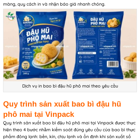
màng, quy cách in và nhận báo giá nhanh chóng.
Dịch vụ in bao bì đậu hũ phô mai theo yêu cầu
Quy trình sản xuất bao bì đậu hũ
phô mai tại Vinpack
Quy trình sản xuất bao bì đậu hũ phô mai tại Vinpack được thực
hiện theo 4 bước nhằm kiểm soát đúng yêu cầu của bao bì thực
phẩm đông lạnh: bền, kín, chịu lạnh và ổn định khi sản xuất số