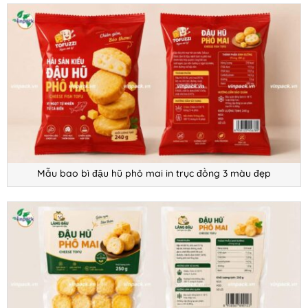
Mẫu bao bì đậu hũ phô mai in trục đồng 3 màu đẹp