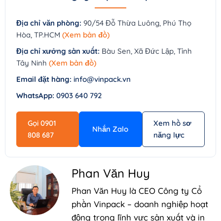
Địa chỉ văn phòng:
90/54 Đỗ Thừa Luông, Phú Thọ
Hòa, TP.HCM
(Xem bản đồ)
Địa chỉ xưởng sản xuất:
Bàu Sen, Xã Đức Lập, Tỉnh
Tây Ninh
(Xem bản đồ)
Email đặt hàng:
info@vinpack.vn
WhatsApp:
0903 640 792
Gọi 0901
Xem hồ sơ
Nhắn Zalo
808 687
năng lực
Phan Văn Huy
Phan Văn Huy là CEO Công ty Cổ
phần Vinpack – doanh nghiệp hoạt
động trong lĩnh vực sản xuất và in