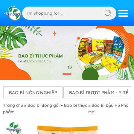
BAO BÌ NÔNG NGHIỆP
BAO BÌ DƯỢC PHẨM - Y TẾ
Trang chủ
»
Bao bì đóng gói
»
Bao bì thực
» Bao Bì Đậu Hũ Phô
phẩm
Mai