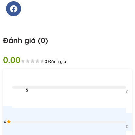
Đánh giá (0)
0.00
0 Đánh giá
                                5                                
0    
4
0    