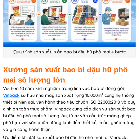
Quy trình sản xuất in ấn bao bì đậu hũ phô mai 4 bước
Xưởng sản xuất bao bì đậu hũ phô
mai số lượng lớn
Với hơn 10 năm kinh nghiệm trong lĩnh vực bao bì đóng gói,
Vinpack
sở hữu nhà máy sản xuất rộng 10.000m² cùng hệ thống
thiết bị hiện đại, vận hành theo tiêu chuẩn ISO 22000:2018 và quy
định an toàn thực phẩm. Vinpack cung cấp dịch vụ sản xuất bao
bì đậu hũ phô mai số lượng lớn, từ tư vấn cấu trúc màng ghép
phù hợp với sản phẩm đông lạnh đến thiết kế, in ấn, ghép màng
và gia công hoàn thiện.
Ưu điểm khi đặt sản xuất bao bì đậu hũ phô mai tại Vinpack: