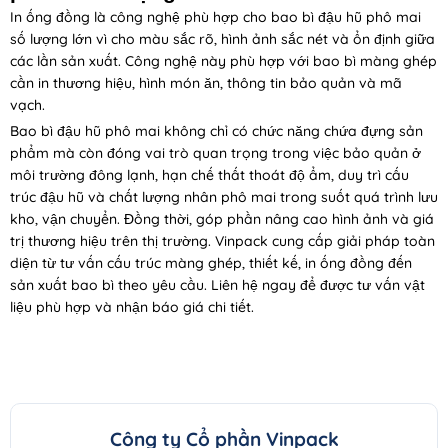
In ống đồng là công nghệ phù hợp cho bao bì đậu hũ phô mai
số lượng lớn vì cho màu sắc rõ, hình ảnh sắc nét và ổn định giữa
các lần sản xuất. Công nghệ này phù hợp với bao bì màng ghép
cần in thương hiệu, hình món ăn, thông tin bảo quản và mã
vạch.
Bao bì đậu hũ phô mai không chỉ có chức năng chứa đựng sản
phẩm mà còn đóng vai trò quan trọng trong việc bảo quản ở
môi trường đông lạnh, hạn chế thất thoát độ ẩm, duy trì cấu
trúc đậu hũ và chất lượng nhân phô mai trong suốt quá trình lưu
kho, vận chuyển. Đồng thời, góp phần nâng cao hình ảnh và giá
trị thương hiệu trên thị trường. Vinpack cung cấp giải pháp toàn
diện từ tư vấn cấu trúc màng ghép, thiết kế, in ống đồng đến
sản xuất bao bì theo yêu cầu. Liên hệ ngay để được tư vấn vật
liệu phù hợp và nhận báo giá chi tiết.
Công ty Cổ phần Vinpack