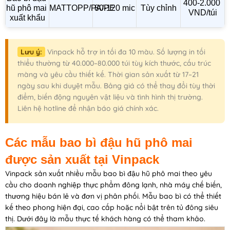
400-2.000 
hũ phô mai 
MATTOPP/PA/PE
80-120 mic
Tùy chỉnh
VND/túi
xuất khẩu
Lưu ý:
Vinpack hỗ trợ in tối đa 10 màu. Số lượng in tối
thiểu thường từ 40.000–80.000 túi tùy kích thước, cấu trúc
màng và yêu cầu thiết kế. Thời gian sản xuất từ 17–21
ngày sau khi duyệt mẫu. Bảng giá có thể thay đổi tùy thời
điểm, biến động nguyên vật liệu và tình hình thị trường.
Liên hệ hotline để nhận báo giá chính xác.
Các mẫu bao bì đậu hũ phô mai
được sản xuất tại Vinpack
Vinpack sản xuất nhiều mẫu bao bì đậu hũ phô mai theo yêu
cầu cho doanh nghiệp thực phẩm đông lạnh, nhà máy chế biến,
thương hiệu bán lẻ và đơn vị phân phối. Mẫu bao bì có thể thiết
kế theo phong hiện đại, cao cấp hoặc nổi bật trên tủ đông siêu
thị. Dưới đây là mẫu thực tế khách hàng có thể tham khảo.