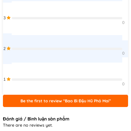
3
0    
2
0    
1
0    
Be the first to review “Bao Bì Đậu Hũ Phô Mai”
Đánh giá / Bình luận sản phẩm
There are no reviews yet.