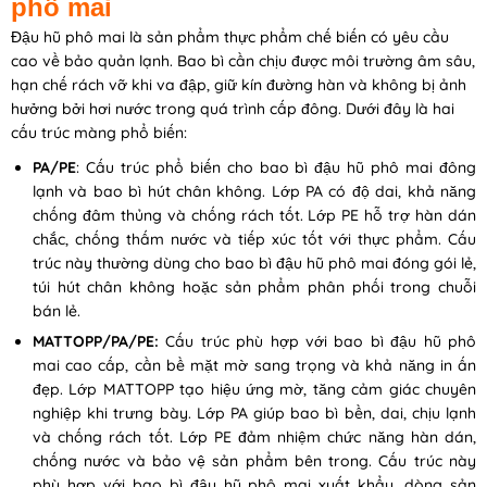
phô mai
Đậu hũ phô mai là sản phẩm thực phẩm chế biến có yêu cầu
cao về bảo quản lạnh. Bao bì cần chịu được môi trường âm sâu,
hạn chế rách vỡ khi va đập, giữ kín đường hàn và không bị ảnh
hưởng bởi hơi nước trong quá trình cấp đông. Dưới đây là hai
cấu trúc màng phổ biến:
PA/PE
: Cấu trúc phổ biến cho bao bì đậu hũ phô mai đông
lạnh và bao bì hút chân không. Lớp PA có độ dai, khả năng
chống đâm thủng và chống rách tốt. Lớp PE hỗ trợ hàn dán
chắc, chống thấm nước và tiếp xúc tốt với thực phẩm. Cấu
trúc này thường dùng cho bao bì đậu hũ phô mai đóng gói lẻ,
túi hút chân không hoặc sản phẩm phân phối trong chuỗi
bán lẻ.
MATTOPP/PA/PE:
Cấu trúc phù hợp với bao bì đậu hũ phô
mai cao cấp, cần bề mặt mờ sang trọng và khả năng in ấn
đẹp. Lớp MATTOPP tạo hiệu ứng mờ, tăng cảm giác chuyên
nghiệp khi trưng bày. Lớp PA giúp bao bì bền, dai, chịu lạnh
và chống rách tốt. Lớp PE đảm nhiệm chức năng hàn dán,
chống nước và bảo vệ sản phẩm bên trong. Cấu trúc này
phù hợp với bao bì đậu hũ phô mai xuất khẩu, dòng sản