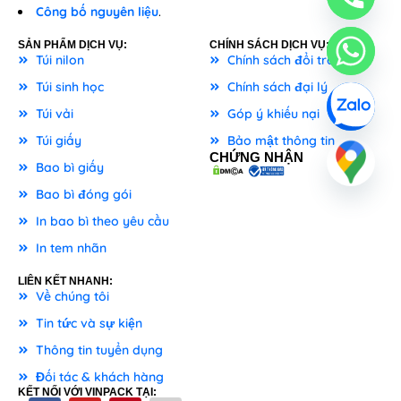
Công bố nguyên liệu
.
SẢN PHẨM DỊCH VỤ:
CHÍNH SÁCH DỊCH VỤ:
Túi nilon
Chính sách đổi trả
Túi sinh học
Chính sách đại lý
Túi vải
Góp ý khiếu nại
Túi giấy
Bảo mật thông tin
CHỨNG NHẬN
Bao bì giấy
Bao bì đóng gói
In bao bì theo yêu cầu
In tem nhãn
LIÊN KẾT NHANH:
Về chúng tôi
Tin tức và sự kiện
Thông tin tuyển dụng
Đối tác & khách hàng
KẾT NỐI VỚI VINPACK TẠI: