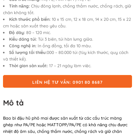
Tính năng:
Chịu đông lạnh, chống thấm nước, chống rách, giữ
chân không tốt.
Kích thước phổ biến:
10 x 15 cm, 12 x 18 cm, 14 x 20 cm, 15 x 22
cm hoặc sản xuất theo yêu cầu.
Độ dày:
80 – 120 mic.
Kiểu dáng túi:
Túi 3 biên, túi hàn lưng giữa.
Công nghệ in:
In ống đồng, tối đa 10 màu.
Số lượng tối thiểu:
000 – 80.000 túi (tùy kích thước, quy cách
và thiết kế).
Thời gian sản xuất:
17 – 21 ngày làm việc.
LIÊN HỆ TƯ VẤN: 0901 80 8687
Mô tả
Bao bì đậu hũ phô mai được sản xuất từ các cấu trúc màng
ghép như PA/PE hoặc MATTOPP/PA/PE có khả năng chịu được
nhiệt độ âm sâu, chống thấm nước, chống rách và giữ chân